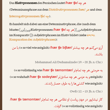
هر چه
Das
Elativpronomen
des Persischen lautet
/hær ʧe/
هر
(Determinansphrase aus dem
Distributivpronomen /hær/
und dem
چه
Interrogativpronomen /ʧe/
).
Es handelt sich dabei um eine Determinativphrase, die (nach dem
هر چه
Muster
[
[
Elativpronomen
] [
Adjektivphrase
/hær ʧe/
AP
DetP
AP
im Komparativ
]]
) Adjektivphrasen im Elativ bildet (siehe
4•c•a.
Komparation der Adjektivphrasen
):
آرزو می‌کنم هر چه بیشتر
با من
(= so viel wie möglich)
/hær ʧe biʃtær/
باشند.
Mohammad Ali Dschamalzade
(19. – 20. Jh. n. Chr.)
به حرمتی هر چه تمام‌تر
(= so vollständig wie
/hær ʧe tæmɒmtær/
و به عزمی هر چه صادق‌تر
(= so wahrhaft
möglich)
/hær ʧe sɒdeɣtær/
کشتی‌ها را به طرفِ حصار راندند.
wie möglich)
Owfi
(12. – 13. Jh. n. Chr.)
کار نیشاپور در عهدِ ریاستِ او نظامی هر چه تمام‌تر
/hær ʧe tæmɒmtær/
گرفت.
(= so vollständig wie möglich)