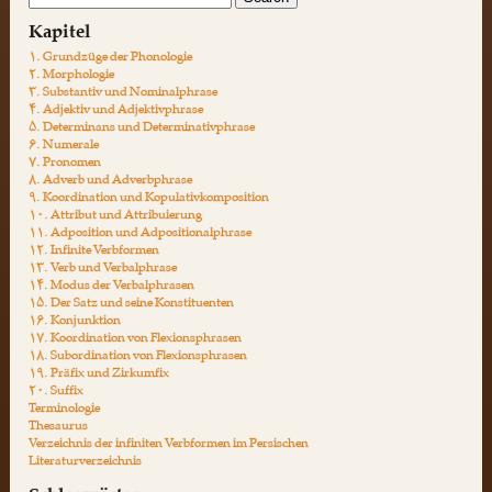
Kapitel
۱. Grundzüge der Phonologie
۲. Morphologie
۳. Substantiv und Nominalphrase
۴. Adjektiv und Adjektivphrase
۵. Determinans und Determinativphrase
۶. Numerale
۷. Pronomen
۸. Adverb und Adverbphrase
۹. Koordination und Kopulativkomposition
۱۰. Attribut und Attribuierung
۱۱. Adposition und Adpositionalphrase
۱۲. Infinite Verbformen
۱۳. Verb und Verbalphrase
۱۴. Modus der Verbalphrasen
۱۵. Der Satz und seine Konstituenten
۱۶. Konjunktion
۱۷. Koordination von Flexionsphrasen
۱۸. Subordination von Flexionsphrasen
۱۹. Präfix und Zirkumfix
۲۰. Suffix
Terminologie
Thesaurus
Verzeichnis der infiniten Verbformen im Persischen
Literaturverzeichnis