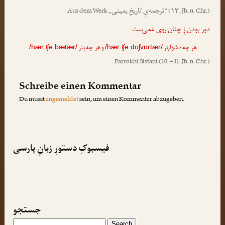
ترجمه‌یِ تاریخِ یمینی
Aus dem Werk „
“
(۱۳. Jh. n. Chr.)
دور بودن زِ چنان روی غمی‌ست
هر چه دشوارتر
و هر چه بتر
/hær ʧe bætær/
/hær ʧe doʃvɒrtær/
Farrokhi Sistani
(10. – 11. Jh. n. Chr.)
Schreibe einen Kommentar
Du musst
angemeldet
sein, um einen Kommentar abzugeben.
فیسبوکِ دستورِ زبانِ پارسی
جستجو