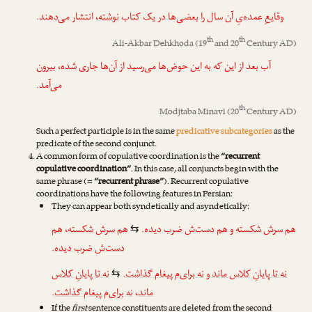
وقایعِ عمده‌یِ آن سال را بعضی‌ها در یک کتاب
نوشته
، انتشار می‌دهند.
th
th
Ali-Akbar Dehkhoda
(19
and 20
Century AD)
آب بعد از این که به این حوض‌ها می‌رسید از آن‌ها جاری
شده
، بیرون
می‌آمد.
th
Modjtaba Minavi
(20
Century AD)
Such a perfect participle is in the same
predicative subcategories
as the
predicate of the second conjunct.
A common form of copulative coordination is the
“recurrent
copulative coordination”
. In this case, all conjuncts begin with the
same phrase (=
“recurrent phrase”
). Recurrent copulative
coordinations have the following features in Persian:
They can appear both syndetically and asyndetically:
هم
،
هم سرش شکسته
.
هم دست‌ش ضرب دیده
و
هم سرش شکسته
⇆
.
دست‌ش ضرب دیده
نه تا پایانِ کلاس
.
نه برای‌م پیغام گذاشت
و
نه تا پایانِ کلاس ماند
⇆
.
نه برای‌م پیغام گذاشت
،
ماند
If the
first
sentence constituents are deleted from the second