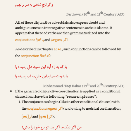
و
گر تاجِ شاهی به سر بر نهیم
th
th
Ferdowsi
(10
and 11
Century AD)
All of these disjunctive adverbials also express doubt and
ambiguousness in interrogative sentences in archaic idioms. It
appears that these adverbs are then grammaticalized into the
اگر
یا
conjunctions /jɒ/
and
/ægær/
.
As described in Chapter
16•e.
, such conjunctions can be followed by
که
the
conjunction /ke/
:
یا که
به راه آرم این صیدِ دلِ رمیده را
یا به ره‌ت سپارم این جانِ به لب رسیده را
th
th
Mohammad-Taqi Bahar
(19
and 20
Century AD)
If the generated disjunctive coordination is applied as a conditional
clause, it can have the following “recurrent phrases”:
The conjuncts can begin (like in other conditional clauses) with
اگر
the
conjunction /ægær/
(and owing to metrical confirmation,
گر
ار
[ær]
and
[gær]
):
، تو برو خود را باش!
اگر بد
،
اگر نیک‌م
من