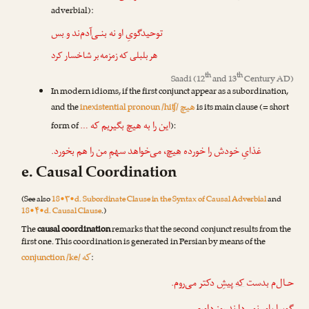
adverbial):
توحیدگویِ او نه بنـی‌آدم‌ند
و بس
هر بلبلی که زمزمه بر شاخسار کرد
th
th
Saadi
(12
and 13
Century AD)
In modern idioms, if the first conjunct appear as a subordination,
هیچ
and the
inexistential pronoun /hiʧ/
is its main clause (= short
این را به هیچ بگیریم که …
form of
):
غذایِ خودش را خورده
هیچ
، می‌خواهد سهمِ من را هم بخورد.
e. Causal Coordination
(See also
18•۳•d. Subordinate Clause in the Syntax of Causal Adverbial
and
18•۴•d. Causal Clause
.)
The
causal coordination
remarks that the second conjunct results from the
first one. This coordination is generated in Persian by means of the
که
conjunction /ke/
:
حـال‌م بدست
که
پیشِ دکتر می‌روم.