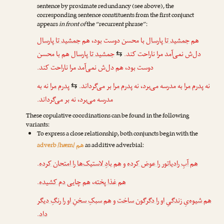
sentence by proximate redundancy (see above), the
corresponding sentence constituents from the first conjunct
appears
in front of
the “recurrent phrase”:
هم
جمشید تا پارسال
با محسن دوست بود، هم
جمشید تا پارسال
دل‌ش نمی‌آمد مرا ناراحت کند.
جمشید تا پارسال
هم با محسن
⇆
دوست بود، هم دل‌ش نمی‌آمد مرا ناراحت کند.
نه
پدرم مرا
به مدرسه می‌برد، نه
پدرم مرا
بر می‌گرداند.
پدرم مرا
نه به
⇆
مدرسه می‌برد، نه بر می‌گرداند.
These copulative coordinations can be found in the following
variants:
To express a close relationship, both conjuncts begin with the
هم
adverb /hæm/
as additive adverbial:
.
هم بادِ لاستیک‌ها را امتحان کرده
و
هم آبِ رادیاتور را عوض کرده
.
هم چایی دم کشیده
،
هم غذا پخته
هم شیوه‌یِ زندگیِ او را دگرگون ساخت
و
هم سبکِ سخنِ او را رنگِ دیگر
.
داد