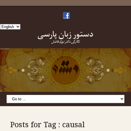
Choose
دستورِ زبانِ پارسی
a
language
نگارشِ دکتر نویدِ فاضل
Posts for Tag : causal