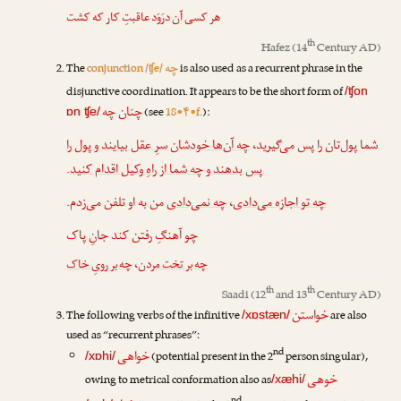
هر کسی آن درَوَد عاقبتِ کار که کشت
th
Hafez
(14
Century AD)
چه
The
conjunction /ʧe/
is also used as a recurrent phrase in the
disjunctive coordination. It appears to be the short form of
/ʧon
چنان چه
(see
18•۴•f.
):
ɒn ʧe/
شما پول‌تان را پس می‌گیرید،
چه آن‌ها خودشان سرِ عقل بیایند و پول را
.
چه شما از راهِ وکیل اقدام کنید
و
پس بدهند
من به او تلفن می‌زدم.
چه نمی‌دادی
،
چه تو اجازه می‌دادی
چو آهنگِ رفتن کند جانِ پاک
چه بر رویِ خاک
،
چه بر تخت مردن
th
th
Saadi
(12
and 13
Century AD)
خواستن
The following verbs of the infinitive
are also
/xɒstæn/
used as “recurrent phrases”:
nd
خواهی
(potential present in the 2
person singular),
/xɒhi/
خوهی
owing to metrical conformation also as
/xæhi/