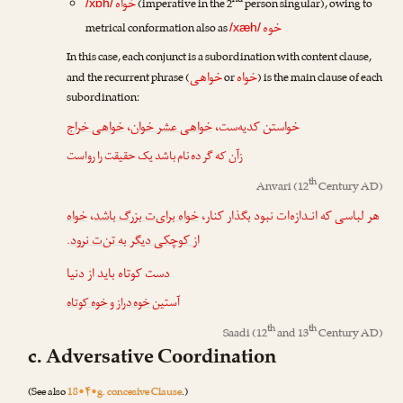
nd
خواه
(imperative in the 2
person singular), owing to
/xɒh/
خوه
metrical conformation also as
/xæh/
In this case, each conjunct is a subordination with content clause,
خواه
خواهی
and the recurrent phrase (
or
) is the main clause of each
subordination:
خواهی خراج
،
خواهی عشر خوان
خواستن کدیه‌ست،
زآن که گر ده نام باشد یک حقیقت را رواست
th
Anvari
(12
Century AD)
خواه
،
خواه برای‌ت بزرگ باشد
هر لباسی که انـدازه‌ات نبود بگذار کنار،
.
از کوچکی دیگر به تن‌ت نرود
دست کوتاه باید از دنیا
آستین
خوه دراز
و
خوه کوتاه
th
th
Saadi
(12
and 13
Century AD)
c. Adversative Coordination
(See also
18•۴•g. concesive Clause
.)