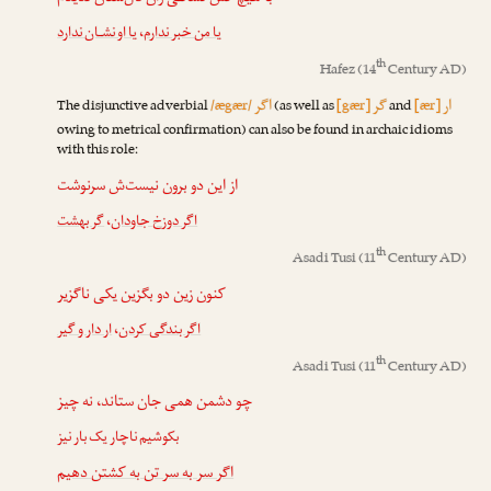
یا او نشـان ندارد
،
یا من خبر ندارم
th
Hafez
(14
Century AD)
ار
گر
اگر
The disjunctive adverbial
/ægær/
(as well as
[gær]
and
[ær]
owing to metrical confirmation) can also be found in archaic idioms
with this role:
از این دو برون نیست‌ش سرنوشت
گر بهشت
،
اگر دوزخ جاودان
th
Asadi Tusi
(11
Century AD)
کنون زین دو بگزین یکی ناگزیر
ار دار و گیر
،
اگر بندگی کردن
th
Asadi Tusi
(11
Century AD)
چو دشمن همی جان ستاند، نه چیز
بکوشیم ناچار یک بار نیز
اگر سر به سر تن به کشتن دهیم