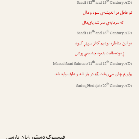
th
th
Saadi
(12
and 13
Century AD)
تو غافل در اندیشه‌یِ سود و مال
که
سرمایه‌یِ عمر شد پای‌مال
th
th
Saadi
(12
and 13
Century AD)
در این مناظره بودیم
که
‌از سپهرِ کبود
زِ دوده طلعت بنمود چشمه‌یِ روشن
th
th
Masud Saad Salman
(11
and 12
Century AD)
برای‌م چای می‌ریخت
که
در باز شد و عارف وارد شد.
th
Sadeq Hedajat
(20
Century AD)
فیسبوکِ دستورِ زبانِ پارسی