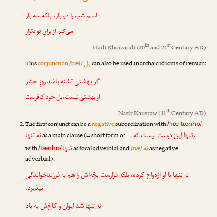
اسـمِ شب را دو بار،
بلکه
سه بار
می‌کنم از برایِ تو تکرار
th
st
Hadi Khorsandi
(20
and 21
Century AD)
بل
This
conjunction /bæl/
can also be used in archaic idioms of Persian:
گر بهشتی تشنه باشد روزِ حشر
او بهشتی نیست،
بل
خود کافرست
th
Nasir Khusraw
(11
Century AD)
The first conjunct can be a
negative
subordination with
/næ tænhɒ/
تنها این درست نیست که …
نه تنها
as a main clause (= short form of
,
نه
تنها
with
as focal adverbial and
/næ/
as negative
/tænhɒ/
adverbial):
نه تنها
با او ازدواج کرده،
بلکه
قرارست بچّه‌اش را هم به فرزندخواندگی
بپذیرد.
نه تنها
شد ایوان و کاخ‌ش به باد