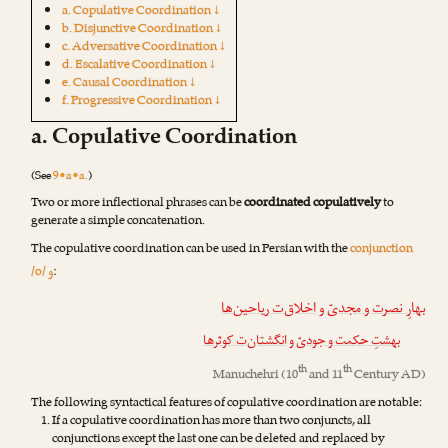
a. Copulative Coordination ↓
b. Disjunctive Coordination ↓
c. Adversative Coordination ↓
d. Escalative Coordination ↓
e. Causal Coordination ↓
f. Progressive Coordination ↓
a. Copulative Coordination
(See
9•a•a.
)
Two or more inflectional phrases can be
coordinated copulatively
to
generate a simple concatenation.
The copulative coordination can be used in Persian with the
conjunction
و
/o/
:
بهارِ نصرت و مجدیّ
و
اخلاق‌ت ریاحین‌ها
بهشتِ حکمت و جودیّ
و
انگشتان‌ت کوثرها
th
th
Manuchehri
(10
and 11
Century AD)
The following syntactical features of copulative coordination are notable:
If a copulative coordination has more than two conjuncts, all
conjunctions except the last one can be deleted and replaced by