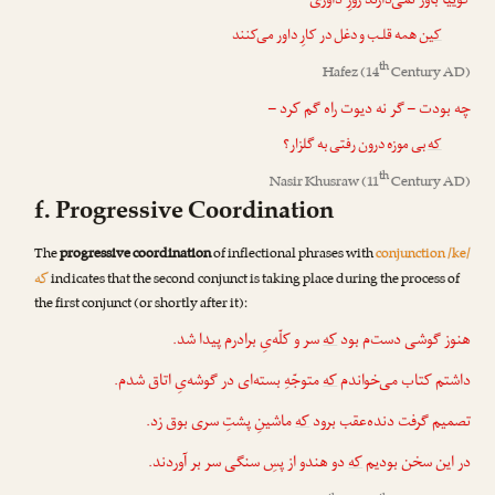
گوییا باور نمی‌دارند روزِ داوری
ک
ین همه قلـب و دغل در کارِ داور می‌کنند
th
Hafez
(14
Century AD)
چه بودت – گر نه دیوت راه گم کرد –
که
بی موزه درون رفتی به گلزار؟
th
Nasir Khusraw
(11
Century AD)
f. Progressive Coordination
The
progressive coordination
of inflectional phrases with
conjunction /ke/
که
indicates that the second conjunct is taking place during the process of
the first conjunct (or shortly after it):
هنوز گوشی دست‌م بود
که
سر و کلّه‌یِ برادرم پیدا شد.
داشتم کتاب می‌خواندم
که
متوجّهِ بسته‌ای در گوشه‌یِ اتاق شدم.
تصمیم گرفت دنده‌عقب برود
که
ماشینِ پشتِ سری بوق زد.
در این سخن بودیم
که
دو هندو از پسِ سنگی سر بر آوردند.