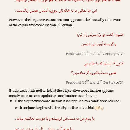
شما با ما هم‌کاری بکنید یا نکنید
، ما حاضر به هم‌کاری با دشمن نیستیم.
این جا بمانی یا به خانه‌تان بروی
، آسمان همین رنگ‌ست.
However, the disjunctive coordination appears to be basically a derivate
of the copulative coordination in Persian.
«شوم» گفت «و برّم سرش را ز تن»
و گر
بسته آرم بر این انجمن
th
th
Ferdowsi
(10
and 11
Century AD)
کنون تا ببینم که با جامِ می
همی سست باشی
و گر
سخت‌پی؟
th
th
Ferdowsi
(10
and 11
Century AD)
Evidence for this notion is that the disjunctive coordination appears
mostly as recurrent copulative coordination (see above):
If the disjunctive coordination is
not
applied as a conditional clause,
یا
each conjunct begins with the disjunctive adverbial
/jɒ/
:
.
یا دوست نداشته بیاید
و
یا پیامِ من به دست‌ش نرسیده
با هیچ کس نشانـی زآن دل‌ستان ندیدم