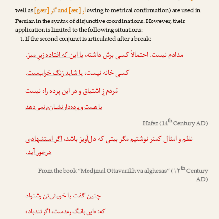
ار
گر
well as
[gær]
and [ær]
owing to metrical confirmation) are used in
Persian in the syntax of disjunctive coordinations. However, their
application is limited to the following situations:
If the second conjunct is articulated after a break:
.
یا این که افتاده زیرِ میز
مدادم نیست. احتمالاً کسی برش داشته،
.
یا شاید زنگ خراب‌ست
کسی خانه نیست،
مُردم زِ اشتیاق و در این پرده راه نیست
یا هست و پرده‌دار نشـان‌م نمی‌دهد
th
Hafez
(14
Century AD)
نظم و امثال کمتر نوشتیم مگر بیتی که دل‌آویز باشد،
اگر استشهادی
.
درخور آید
th
From the book “
Modjmal Ottavarikh va alghesas
” (۱۲
Century
AD)
چنین گفت با خویش‌تن رشنواد
»
اگر تندباد
که: «این بانـگ رعدست،