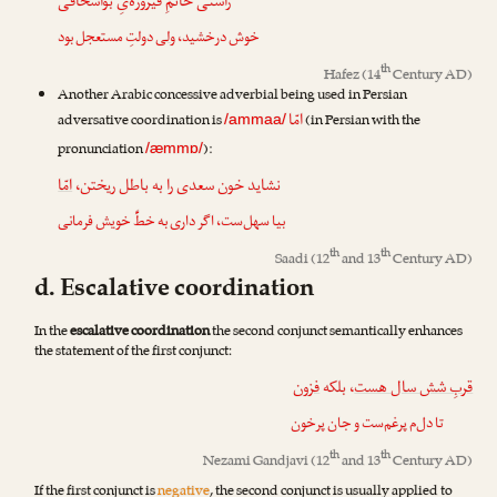
راستی خاتمِ فیروزه‌یِ بواسحاقی
خوش درخشید،
ولی
دولتِ مستعجل بود
th
Hafez
(14
Century AD)
Another Arabic concessive adverbial being used in Persian
امّا
adversative coordination is
(in Persian with the
/ammaa/
pronunciation
):
/æmmɒ/
نشاید خون سعدی را به باطل ریختن،
امّا
بیا سهل‌ست، اگر داری به خطِّ خویش فرمانی
th
th
Saadi
(12
and 13
Century AD)
d. Escalative coordination
In the
escalative coordination
the second conjunct semantically enhances
the statement of the first conjunct:
قربِ شش سال هست
، بلکه
فزون
تا دل‌م پرغم‌ست و جان پرخون
th
th
Nezami Gandjavi
(12
and 13
Century AD)
If the first conjunct is
negative
, the second conjunct is usually applied to