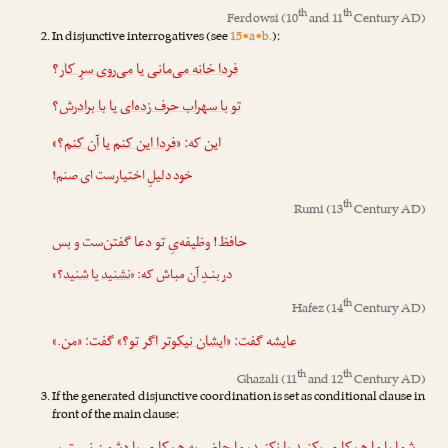
th
th
Ferdowsi
(10
and 11
Century AD)
In disjunctive interrogatives (see
15•a•b.
):
فردا خانه می‌مانی
یا
می‌روی سرِ کار
؟
تو با سهراب حرف زده‌ای
یا
با برادرش
؟
این که: «
فردا این کنم
یا
آن کنم
؟»
خود دلیلِ اختیارست ای صنم!
th
Rumi
(13
Century AD)
حافظ! وظیفه‌یِ تو دعا گفتن‌ست و بس
در بنـدِ آن مباش که: «
نشنید
یا
شنید
؟»
th
Hafez
(14
Century AD)
عایشه گفت: «
ایشان نیکوتر
اگر
تو
؟» گفت: «من.»
th
th
Ghazali
(11
and 12
Century AD)
If the generated disjunctive coordination is set as conditional clause in
front of the main clause: