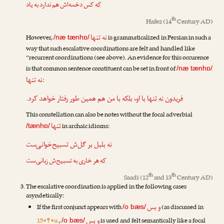
که
کس دخمه‌اش هم ندارد به یاد
th
Hafez
(14
Century AD)
نه تنها
However,
is grammaticalized in Persian in such a
/næ tænhɒ/
way that such escalative coordinations are felt and handled like
“recurrent coordinations (see above). An evidence for this occurence
is that common sentence constituent can be set in front of
/næ tænhɒ/
نه تنها
:
فریدون
نه تنها
با او،
بلکه
با من هم همین طور رفتار خواهد کرد.
This constellation can also be notes without the focal adverbial
تنها
in archaic idioms:
/tænhɒ/
نه
بلبل بر گل‌ش تسبیح‌خوانی‌ست
که
هر خاری به تسبیح‌ش زبانی‌ست
th
th
Saadi
(12
and 13
Century AD)
The escalative coordination is applied in the following cases
asyndetically:
و بس
If the first conjunct appears with
(as discussed in
/o bæs/
و بس
15•۴•u.
,
is used and felt semantically like a focal
/o bæs/