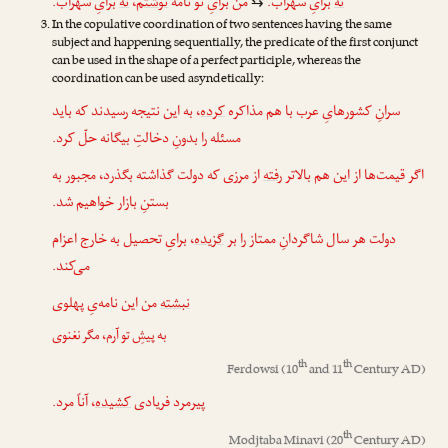
برایِ سهراب.
نه
،
نوشتم
من برایِ تو نامه
برایِ سهراب.
نه
⇆
In the copulative coordination of two sentences having the same
subject and happening sequentially, the predicate of the first conjunct
can be used in the shape of a perfect participle, whereas the
coordination can be used asyndetically:
سرانِ کشورهایِ عرب با هم مذاکره
کرده
، به این نتیجه رسیدند که باید
مسئله را بدونِ دخالتِ بیگانه حلّ کرد.
اگر قیمت‌ها از این هم بالاتر
رفته
از مرزی که دولت گذاشته بگذرد، مجبور به
بستنِ بازار خواهیم شد.
دولت هر سال شاگردانِ ممتاز را بر
گزیده
، برایِ تحصیل به خارج اعزام
می‌کند.
نبشته
من این نامه‌یِ پهلوی
به پیشِ تو آرم، مگر نغنوی
th
th
Ferdowsi
(10
and 11
Century AD)
پیرمرد فریادی
کشیده
، آناً مرد.
th
Modjtaba Minavi
(20
Century AD)