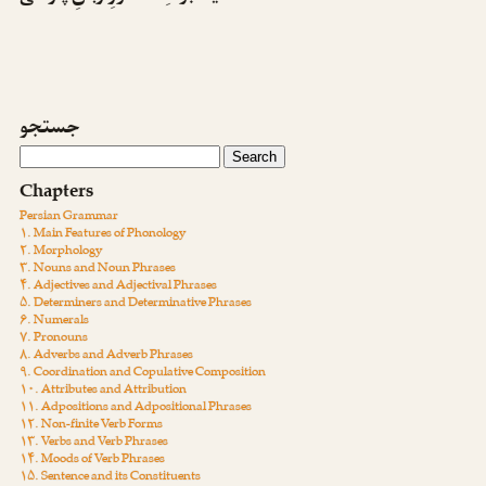
جستجو
Chapters
Persian Grammar
۱. Main Features of Phonology
۲. Morphology
۳. Nouns and Noun Phrases
۴. Adjectives and Adjectival Phrases
۵. Determiners and Determinative Phrases
۶. Numerals
۷. Pronouns
۸. Adverbs and Adverb Phrases
۹. Coordination and Copulative Composition
۱۰. Attributes and Attribution
۱۱. Adpositions and Adpositional Phrases
۱۲. Non-finite Verb Forms
۱۳. Verbs and Verb Phrases
۱۴. Moods of Verb Phrases
۱۵. Sentence and its Constituents