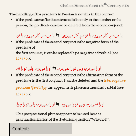
th
Gholam Hossein Yusefi
(20
Century AD)
The handling of the predicate in Persian is notable in this context:
If the predicates of both sentences differ only in the number or the
person, the predicate can also be deleted from the second conjunct:
یا تو.
می‌روم
یا من سرِ کار
.
می‌روی
یا تو سرِ کار
می‌روم
یا من سرِ کار
⇆
If the predicate of the second conjunct is the negative form of the
predicate of
the first conjunct, it can be replaced by a negative adverbial (see
15•a•b.
):
.
نه
، ولی تو را
می‌برم
او را
.
نمی‌برم
، ولی تو را
می‌برم
او را
⇆
If the predicate of the second conjunct is the affirmative form of the
predicate in the first conjunct, it can be deleted and the
interrogative
چرا
pronoun /ʧe-rɒ/
can appear in its place as a causal adverbial (see
15•a•b.
):
.
چرا
، ولی تو را
نمی‌برم
او را
.
می‌برم
، ولی تو را
نمی‌برم
او را
⇆
This postpositional phrase appears to be used here as
grammaticalization of the rhetorical question “Why not?”.
Contents