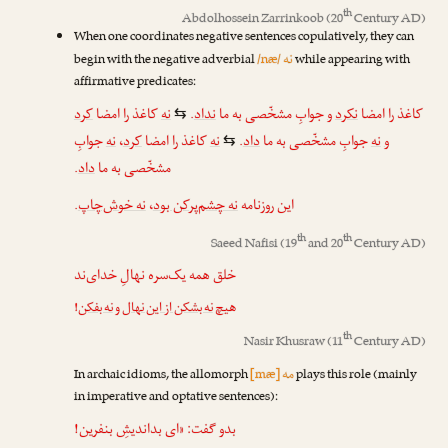
th
Abdolhossein Zarrinkoob
(20
Century AD)
When one coordinates negative sentences copulatively, they can
نه
begin with the negative adverbial
/næ/
while appearing with
affirmative predicates:
کرد
کاغذ را امضا
نه
.
نداد
جوابِ مشخّصی به ما
و
نکرد
کاغذ را امضا
⇆
جوابِ
نه
،
کرد
کاغذ را امضا
نه
.
داد
جوابِ مشخّصی به ما
نه
و
⇆
.
داد
مشخّصی به ما
.
نه خوش‌چاپ
،
نه چشم‌پرکن بود
این روزنامه
th
th
Saeed Nafisi
(19
and 20
Century AD)
خلق همه یک‌سره نهالِ خدای‌ند
!
نه بفکن
و
نه بشکن از این نهال
هیچ
th
Nasir Khusraw
(11
Century AD)
مه
In archaic idioms, the allomorph
[mæ]
plays this role (mainly
in imperative and optative sentences):
بدو گفت: «ای بداندیشِ بنفرین!