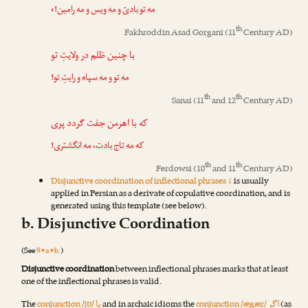
!»
مه رامین
و
مه ویس
و
مه تو بادیّ
th
Fakhroddin Asad Gorgani
(11
Century AD)
با چنین ظلم در ولایتِ تو
!
مه سپاه و رایتِ تو
و
مه تو
th
th
Sanai
(11
and 12
Century AD)
که با اهرمن جفت گردد پری
!
مه انگشتری
،
مه تاج بادت
که
th
th
Ferdowsi
(10
and 11
Century AD)
Disjunctive coordination of inflectional phrases ↓
is usually
applied in Persian as a derivate of copulative coordination, and is
generated using this template (see below).
b. Disjunctive Coordination
(See
9•a•b.
)
Disjunctive coordination
between inflectional phrases marks that at least
one of the inflectional phrases is valid.
اگر
یا
The
conjunction /jɒ/
and in archaic idioms the
conjunction /ægær/
(as