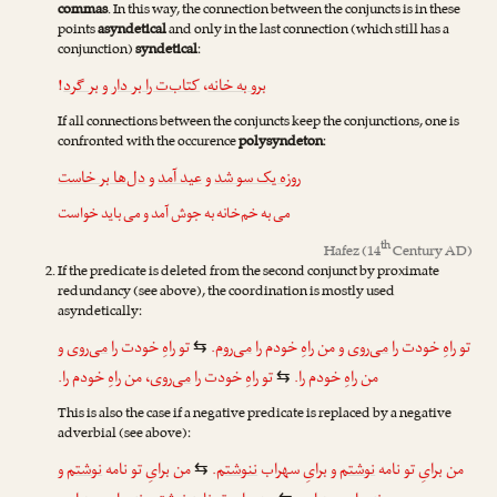
commas
. In this way, the connection between the conjuncts is in these
points
asyndetical
and only in the last connection (which still has a
conjunction)
syndetical
:
!
بر گرد
و
کتاب‌ت را بر دار
،
برو به خانه
If all connections between the conjuncts keep the conjunctions, one is
confronted with the occurence
polysyndeton
:
روزه یک سو شد
و
عید آمد
و
دل‌ها بر خاست
می به خم‌خانه به جوش آمد و می باید خواست
th
Hafez
(14
Century AD)
If the predicate is deleted from the second conjunct by proximate
redundancy (see above), the coordination is mostly used
asyndetically:
و
می‌روی
تو راهِ خودت را
.
می‌روم
من راهِ خودم را
و
می‌روی
تو راهِ خودت را
⇆
من راهِ خودم را.
تو راهِ خودت را
می‌روی
، من راهِ خودم را.
⇆
This is also the case if a negative predicate is replaced by a negative
adverbial (see above):
و
نوشتم
من برایِ تو نامه
.
ننوشتم
برایِ سهراب
و
نوشتم
من برایِ تو نامه
⇆