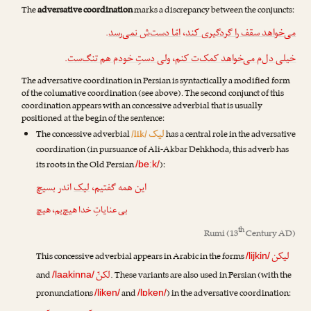
The
adversative coordination
marks a discrepancy between the conjuncts:
.
امّا دست‌ش نمی‌رسد
،
می‌خواهد سقف را گردگیری کند
.
ولی دستِ خودم هم تنگ‌ست
،
خیلی دل‌م می‌خواهد کمک‌ت کنم
The adversative coordination in Persian is syntactically a modified form
of the columative coordination (see above). The second conjunct of this
coordination appears with an concessive adverbial that is usually
positioned at the begin of the sentence:
لیک
The concessive adverbial
/lik/
has a central role in the adversative
coordination (in pursuance of
Ali-Akbar Dehkhoda
, this adverb has
its roots in the Old Persian
):
/beːk/
این همه گفتیم،
لیک
اندر بسیچ
بی عنایاتِ خدا هیچ‌یم، هیچ
th
Rumi
(13
Century AD)
لیکن
This concessive adverbial appears in Arabic in the forms
/lijkin/
لکنّ
and
. These variants are also used in Persian (with the
/laakinna/
pronunciations
and
) in the adversative coordination:
/liken/
/lɒken/