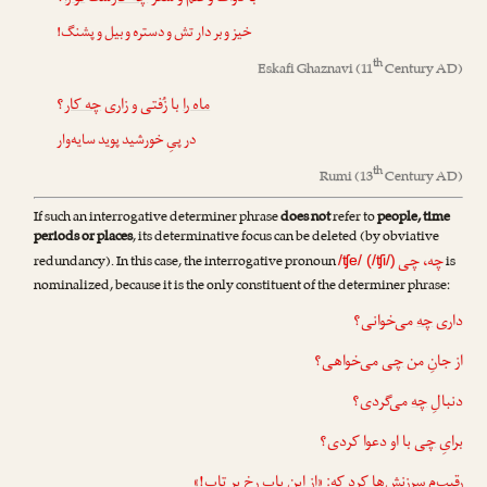
خیز و بر دار تش و دستره و بیل و پشنگ!
th
Eskafi Ghaznavi
(11
Century AD)
ماه را
با زُفتی و زاری
چه کار
؟
در پیِ خورشید پوید سایه‌وار
th
Rumi
(13
Century AD)
If such an interrogative determiner phrase
does not
refer to
people, time
periods or places
, its determinative focus can be deleted (by obviative
چه، چی
redundancy). In this case, the interrogative pronoun
is
/ʧe/ (/ʧi/)
nominalized, because it is the only constituent of the determiner phrase:
داری
چه
می‌خوانی؟
از جانِ من
چی
می‌خواهی؟
دنبالِ
چه
می‌گردی؟
برایِ
چی
با او دعوا کردی؟
رقیب‌م سرزنش‌ها کرد که: «از این باب رخ بر تاب!»