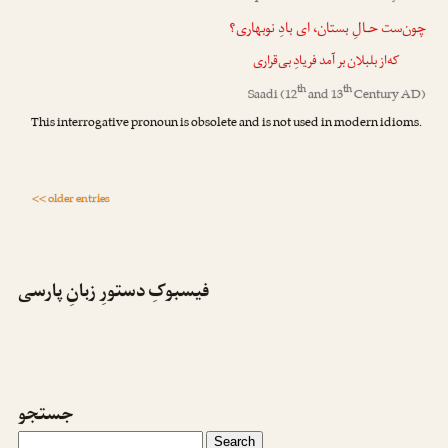
چون
‌ست حـالِ بستان، ای بادِ نوبهاری؟
که‌از بلبلان بر آمد فریادِ بی‌قراری
th
th
Saadi
(12
and 13
Century AD)
This interrogative pronoun is obsolete and is not used in modern idioms.
<< older entries
فیسبوکِ دستورِ زبانِ پارسی
جستجو