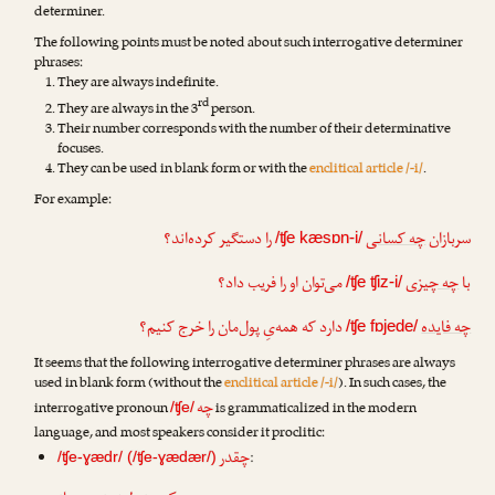
determiner.
The following points must be noted about such interrogative determiner
phrases:
They are always indefinite.
rd
They are always in the 3
person.
Their number corresponds with the number of their determinative
focuses.
They can be used in blank form or with the
enclitical article /-i/
.
For example:
سربازان
چه کسانی
را دستگیر کرده‌اند؟
/ʧe kæsɒn-i/
با
چه چیزی
می‌توان او را فریب داد؟
/ʧe ʧiz-i/
چه فایده
دارد که همه‌یِ پول‌مان را خرج کنیم؟
/ʧe fɒjede/
It seems that the following interrogative determiner phrases are always
used in blank form (without the
enclitical article /-i/
). In such cases, the
چه
interrogative pronoun
is grammaticalized in the modern
/ʧe/
language, and most speakers consider it proclitic:
چقدر
:
/ʧe-ɣædr/ (/ʧe-ɣædær/)