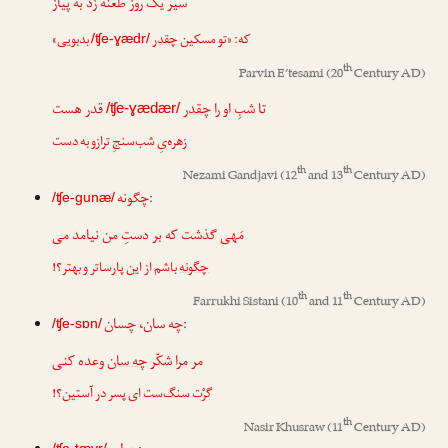
سیر یک روز طعنه زد به پیاز
که: «تو مسکین
چقدر
بدبویی»
/ʧe-ɣædr/
th
Parvin E’tesami
(20
Century AD)
تا شبِ او را
چقدر
قدر هست
/ʧe-ɣædær/
زهره‌یِ شب‌سنجِ ترازو به دست
th
th
Nezami Gandjavi
(12
and 13
Century AD)
چگونه
:
/ʧe-gunæ/
مَهی گذشت که بر دستِ من نیامد می
چگونه
باشم از این پارساتر و بهتر؟!
th
th
Farrukhi Sistani
(10
and 11
Century AD)
چه سان، چسان
:
/ʧe-sɒn/
مر مرا شکّر
چه سان
وعده کنی
گرْت سنگ‌ست ای پسر در آستین؟!
th
Nasir Khusraw
(11
Century AD)