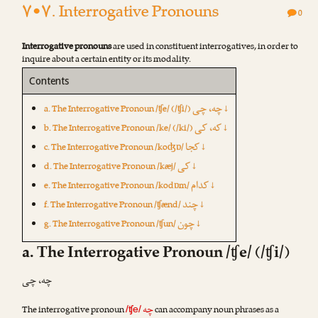
۷•۷. Interrogative Pronouns
0
Interrogative pronouns
are used in constituent interrogatives, in order to
inquire about a certain entity or its modality.
Contents
چه، چی
a. The Interrogative Pronoun /ʧe/ (/ʧi/)
↓
که، کی
b. The Interrogative Pronoun /ke/ (/ki/)
↓
کجا
c. The Interrogative Pronoun /koʤɒ/
↓
کی
d. The Interrogative Pronoun /kæj/
↓
کدام
e. The Interrogative Pronoun /kodɒm/
↓
چند
f. The Interrogative Pronoun /ʧænd/
↓
چون
g. The Interrogative Pronoun /ʧun/
↓
a. The Interrogative Pronoun /ʧe/ (/ʧi/)
چه، چی
چه
The interrogative pronoun
can accompany noun phrases as a
/ʧe/