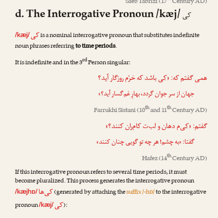
Saeb Tabrizi
(17
Century AD)
d. The Interrogative Pronoun /kæj/
کی
کی
is a nominal interrogative pronoun that substitutes indefinite
/kæj/
noun phrases referring
to time periods
.
rd
It is indefinite and in the 3
Person singular:
همی گفتم که: «
کی
باشد که خرّم روزگار آید؟
جهان از سر جوان گردد، بهارِ غم‌گسار آید؟»
th
th
Farrukhi Sistani
(10
and 11
Century AD)
گفتم: «
کی
‌م دهان و لب‌ت کام‌ران کنند؟»
گفتا: «به چشم! هر چه تو گویی چنان کنند»
th
Hafez
(14
Century AD)
If this interrogative pronoun refers to several time periods, it must
become pluralized. This process generates the interrogative pronoun
کی‌ها
(generated by attaching the
suffix /-hɒ/
to the interrogative
/kæjhɒ/
کی
pronoun
):
/kæj/