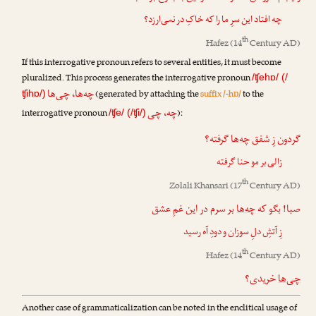
چه
افتاد این سرِ ما را که خاکِ در نمی‌ارزد؟
th
Hafez
(14
Century AD)
If this interrogative pronoun refers to several entities, it must become
pluralized. This process generates the interrogative pronoun
/ʧehɒ/ (/
چه‌ها، چی‌ها
(generated by attaching the
suffix /-hɒ/
to the
ʧihɒ/)
چه، چی
interrogative pronoun
):
/ʧe/ (/ʧi/)
گردون زِ شفق
چه‌ها
گرفته؟
زالی بر مو حنا گرفته
th
Zolali Khansari
(17
Century AD)
صبا! بگو که
چه‌ها
بر سرم در این غمِ عشق
زِ آتشِ دلِ سوزان و دودِ آه رسید
th
Hafez
(14
Century AD)
چی‌ها
خریدی؟
Another case of grammaticalization can be noted in the enclitical usage of