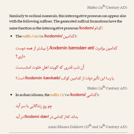
th
Hafez
(14
Century AD)
Similarly to ordinal numerals, this interrogative pronoun can appear also
with the following suffixes. The generated suffixal formations have the
کدام
same function as the interrogative pronoun
:
/kodɒm/
کدامین
The
suffix /-in/
(=
):
/kodɒmin/
کدامین برادرت
را بیشتر از همه دوست
/kodɒmin bærɒdær-æt/
داری؟
آن شبِ قدری که گویند اهلِ خلوت امشب‌ست
یا رب! این تأثیرِ دولت از
کدامین کوکب
است؟
/kodɒmin kævkæb/
th
Hafez
(14
Century AD)
کدامی
In archaic idioms, the
suffix /-i/
(=
):
/kodɒmi/
چو روزِ زندگانی با سر آید
بداند که‌از
کدامی در
در آید
/kodɒmi dær/
th
th
Amir Khusro Dahlavi
(13
and 14
Century AD)