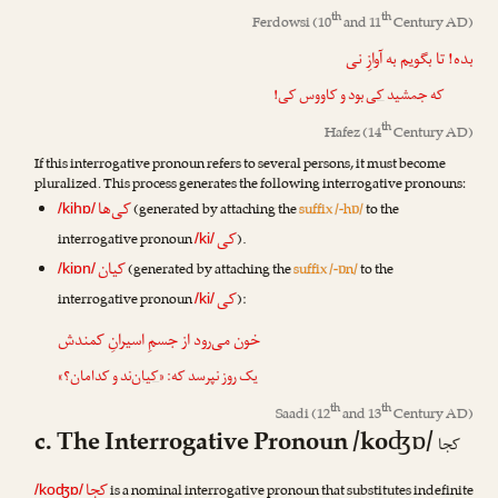
th
th
Ferdowsi
(10
and 11
Century AD)
بده! تا بگویم به آوازِ نی
که جمشید
کی
بود و کاووس کی!
th
Hafez
(14
Century AD)
If this interrogative pronoun refers to several persons, it must become
pluralized. This process generates the following interrogative pronouns:
کی‌ها
(generated by attaching the
suffix /-hɒ/
to the
/kihɒ/
کی
interrogative pronoun
).
/ki/
کیان
(generated by attaching the
suffix /-ɒn/
to the
/kiɒn/
کی
interrogative pronoun
):
/ki/
خون می‌رود از جسمِ اسیرانِ کمندش
یک روز نپرسد که: «
کیان
‌ند و کدامان؟»
th
th
Saadi
(12
and 13
Century AD)
c. The Interrogative Pronoun /koʤɒ/
کجا
کجا
is a nominal interrogative pronoun that substitutes indefinite
/koʤɒ/