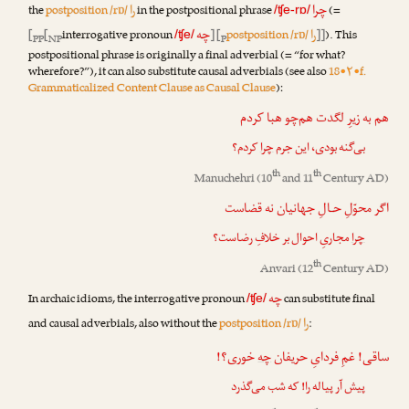
چرا
را
the
postposition /rɒ/
in the postpositional phrase
(=
/ʧe-rɒ/
را
چه
[
[
interrogative pronoun
] [
postposition /rɒ/
]]
). This
/ʧe/
PP
NP
P
postpositional phrase is originally a final adverbial (= “for what?
wherefore?”), it can also substitute causal adverbials (see also
18•۲•f.
Grammaticalized Content Clause as Causal Clause
):
هم به زیرِ لگدت هم‌چو هبا کردم
بی‌گنه بودی، این جرم
چرا
کردم؟
th
th
Manuchehri
(10
and 11
Century AD)
اگر محوّلِ حـالِ جهانیان نه قضاست
چرا
مجاریِ احوال بر خلافِ رضاست؟
th
Anvari
(12
Century AD)
چه
In archaic idioms, the interrogative pronoun
can substitute final
/ʧe/
را
and causal adverbials, also without the
postposition /rɒ/
:
ساقی! غمِ فردایِ حریفان
چه
خوری؟!
پیش آر پیاله را! که شب می‌گذرد