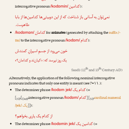
کدامین
interrogative pronoun
):
/kodɒmin/
نمی‌توان به آسانی باز شناخت که از این دوبیتی‌ها
کدامین‌ها
از بابا
طاهرست.
کدامان
for
animates
(generated by attaching the
suffix /-
/kodɒmɒn/
کدام
ɒn/
to the interrogative pronoun
):
/kodɒm/
خون می‌رود از جسمِ اسیرانِ کمندش
یک روز نپرسد که: «کیان‌ند و
کدامان
؟»
th
th
Saadi
(12
and 13
Century AD)
Alternatively, the application of the following nominal interrogative
pronouns indicates that only one entity is meant (see 7•۱۱.):
کدام یک
The determiner phrase
(=
/kodɒm jek/
کدام
[
[
interrogative pronoun
] [
cardinal numeral
/kodɒm/
NP
DetP
NP
یک
/jek/
]]
):
از
کدام یک
یاری بخواهم؟
کدامین یک
The determiner phrase
(=
/kodɒmin jek/