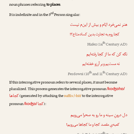
noun phrases referring
to places
.
rd
It is indefinite and in the 3
Person singular:
هنر نمی‌خرد ایّام و بیش از این‌م نیست
کجا
روم به تجارت بدین کساد‌متاع؟!
th
Hafez
(14
Century AD)
نگه کن که ما از
کجا
رفته‌ایم
نه مست‌یم و بر آرزو خفته‌ایم
th
th
Ferdowsi
(10
and 11
Century AD)
If this interrogative pronoun refers to several places, it must become
pluralized. This process generates the interrogative pronoun
/koʤɒhɒ/
کجاها
(generated by attaching the
suffix /-hɒ/
to the interrogative
کجا
pronoun
):
/koʤɒ/
دل درونِ سینه و ما رو به صحرا می‌رویم
کعبه‌یِ مقصد کجا و ما
کجاها
می‌رویم!
th