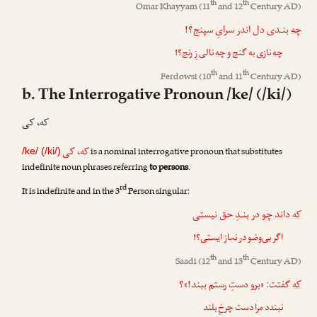
th
th
Omar Khayyam
(11
and 12
Century AD)
چه
بنـدی دل اندر سرایِ سپنج؟!
چه
نازی به گنج و
چه
نالی زِ رنج؟!
th
th
Ferdowsi
(10
and 11
Century AD)
b. The Interrogative Pronoun /ke/ (/ki/)
که، کی
که، کی
is a nominal interrogative pronoun that substitutes
/ke/ (/ki/)
indefinite noun phrases referring
to persons
.
rd
It is indefinite and in the 3
Person singular:
که
داند چو در بنـدِ حق نیستی
اگر بی‌وضو در نماز ایستی؟!
th
th
Saadi
(12
and 13
Century AD)
که
گفتت: «برو دستِ رستم ببند!»؟
نبندد مرا دست چرخِ بلند