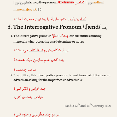
کدامین
[
[
interrogative pronoun
] [
cardinal
/kodɒmin/
NP
DetP
NP
یک
numeral /jek/
]]
):
کدامین یک
از کشورهایِ آسیا بیشترین جمعِیّت را دارد؟
f. The Interrogative Pronoun /ʧænd/
چند
چند
The interrogative pronoun
can substitute counting
/ʧænd/
numerals when occurring as a determiner or noun:
این فروشگاه روزی
چند تا کتاب
می‌فروشد؟
چند کشور
عضوِ سازمانِ اوپک هستند؟
ساعت
چند
‌ست؟
In addition, this interrogative pronoun is used in archaic idioms as an
adverb, in asking for the imperfective adverbials:
چند
خرامیّ و تکبّر کنی؟
دولتِ پارینه تصوّر کنی؟
th
th
Saadi
(12
and 13
Century AD)
در هوا
چند
معلّق زنی و جلوه کنی؟