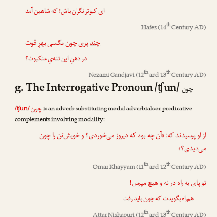
ای کبوتر نگران باش! که شاهین آمد
th
Hafez
(14
Century AD)
چند
پری چون مگسی بهرِ قوت
در دهنِ این تنه‌یِ عنکبوت؟
th
th
Nezami Gandjavi
(12
and 13
Century AD)
g. The Interrogative Pronoun /ʧun/
چون
چون
is an adverb substituting modal adverbials or predicative
/ʧun/
complements involving modality:
از او پرسیدند که: «آن چه بود که دیروز می‌خوردی؟ و خویش‌تن را
چون
می‌دیدی؟»
th
th
Omar Khayyam
(11
and 12
Century AD)
تو پای به راه در نه و هیچ مپرس!
هم‌راه بگویدت که
چون
باید رفت
th
th
Attar Nishapuri
(12
and 13
Century AD)