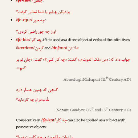
چطور
:
/ʧe-tævr/
برادرتان
چطور
با شما تماس گرفت؟
چه جور
:
/ʧe-ʤur/
او را
چه جور
راضی کردی؟
چه کار
, if it is used as a direct object of verbs of the infinitives
/ʧe-kɒr/
داشتن
کردن
and
:
/kærdæn/
/dɒʃtæn/
جواب داد که: «من ملک الموت‌م.» گفت: «
چه کار
کنی؟
» گفت: «جانِ تو بر
کنم.».
th
Abueshagh Nishapuri
(11
Century AD)
گنجی که چنین حصار دارد
نقّاب در او
چه کار
دارد
؟
th
th
Nezami Gandjavi
(12
and 13
Century AD)
چه کار
Consecutively,
can also be applied as a subject with
/ʧe-kɒr/
possessive objects:
با دوات و قلم و شعر
چه کار
‌ست
تو را
؟