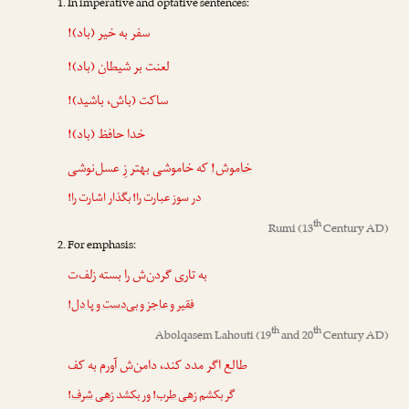
In imperative and optative sentences:
سفر به خیر (باد)!
لعنت بر شیطان (باد)!
ساکت (باش، باشید)!
خدا حافظ (باد)!
خاموش!
که خاموشی بهتر زِ عسل‌نوشی
در سوز عبارت را! بگذار اشارت را!
th
Rumi
(13
Century AD)
For emphasis:
به تاری گردن‌ش را بسته زلف‌ت
فقیر و عاجز و بی‌دست و پا دل!
th
th
Abolqasem Lahouti
(19
and 20
Century AD)
طالع اگر مدد کند، دامن‌ش آورم به کف
!
زهی شرف
! ور بکشد
زهی طرب
گر بکشم