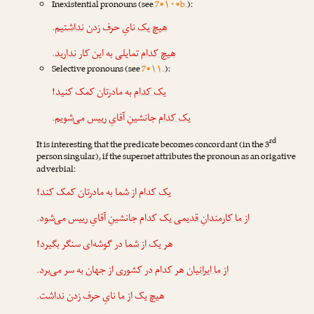
Inexistential pronouns (see
7•۱۰•b.
):
.
نداشتیم
نایِ حرف زدن
هیچ یک
.
ندارید
تمایلی به این کار
هیچ کدام
Selective pronouns (see
7•۱۱.
):
!
کنید
به مادرتان کمک
یک کدام
.
می‌شویم
جانشینِ آقایِ رییس
یک کدام
rd
It is interesting that the predicate becomes concordant (in the 3
person singular), if the superset attributes the pronoun as an origative
adverbial:
!
کند
به مادرتان کمک
از شما
یک کدام
.
می‌شود
یک کدام جانشینِ آقایِ رییس
از ما کارمندانِ قدیمی
!
بگیرد
در گوشه‌ای سنگر
از شما
هر یک
.
می‌برد
هر کدام در کشوری از جهان به سر
از ما ایرانیان
.
نداشت
نایِ حرف زدن
از ما
هیچ یک