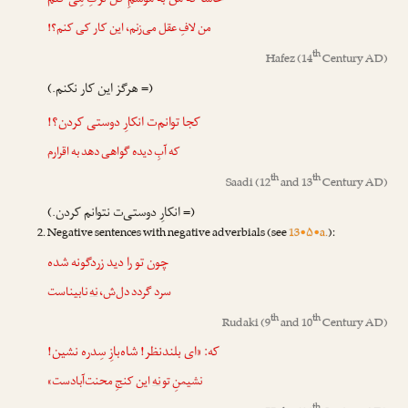
حاشا که من به موسمِ گل ترکِ مِی کنم
من لافِ عقل می‌زنم، این کار کی کنم؟!
th
Hafez
(14
Century AD)
(= هرگز این کار نکنم.)
کجا توانم‌ت انکارِ دوستی کردن؟!
که آبِ دیده گواهی دهد به اقرارم
th
th
Saadi
(12
and 13
Century AD)
(= انکارِ دوستی‌ت نتوانم کردن.)
Negative sentences with negative adverbials (see
13•۵•a.
):
چون تو را دید زردگونه شده
سرد گردد دل‌ش،
نه
نابیناست
th
th
Rudaki
(9
and 10
Century AD)
که: «ای بلندنظر! شاه‌بازِ سِدره نشین!
نشیمنِ تو
نه
این کنجِ محنت‌آبادست»