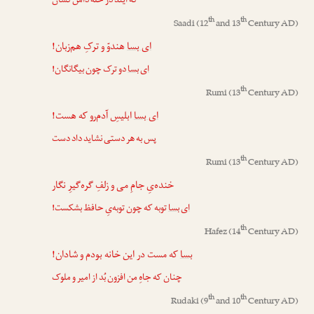
که آیند در حلّه دامن‌کشان
th
th
Saadi
(12
and 13
Century AD)
ای بسا
هندوّ و ترکِ هم‌زبان!
ای بسا
دو ترک چون بیگانگان!
th
Rumi
(13
Century AD)
ای بسا
ابلیسِ آدم‌رو که هست!
پس به هر دستی نشاید داد دست
th
Rumi
(13
Century AD)
خنده‌یِ جامِ می و زلفِ گره‌گیرِ نگار
ای بسا
توبه که چون توبه‌یِ حافظ بشکست!
th
Hafez
(14
Century AD)
بسا
که مست در این خانه بودم و شادان!
چنان که جاهِ من افزون بُد از امیر و ملوک
th
th
Rudaki
(9
and 10
Century AD)