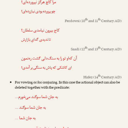
مرا کاچ هرگز نپرورده‌ای!
چو پرورده بودی نیازرده‌ای!
th
th
Ferdowsi
(10
and 11
Century AD)
کاج بیرون نیامدی سلطان!
تا ندیدی گدایِ بازارش
th
th
Saadi
(12
and 13
Century AD)
آن که‌او تو را به سنگ‌دلی گشت ره‌نمون
ای کاشکی که پاش به سنگی بر آمدی!
th
Hafez
(14
Century AD)
For vowing or for conjuring. In this case the actional object can also be
deleted together with the predicate:
به جان شما سوگند می‌خورم…
به جان شما سوگند …
به جان شما …