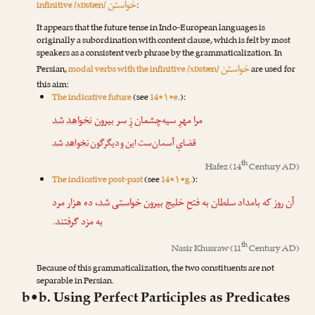
خواستن
infinitive /xɒstæn/
:
It appears that the future tense in Indo-European languages is
originally a subordination with content clause, which is felt by most
speakers as a consistent verb phrase by the grammaticalization. In
خواستن
Persian,
modal verbs with the infinitive /xɒstæn/
are used for
this aim:
The indicative future
(see
14•۱•e.
):
مرا مهرِ سیه‌چشمان زِ سر بیرون
نخواهد
شد
قضایِ آسمان‌ست این و دیگرگون
نخواهد
شد
th
Hafez
(14
Century AD)
The indicative post-past
(see
14•۱•g.
):
آن روز که بامداد سلطان به فتحِ خلیج بیرون
خواستی
شد
، ده هزار مرد
به مزد گرفتند.
th
Nasir Khusraw
(11
Century AD)
Because of this grammaticalization, the two constituents are not
separable in Persian.
b•b. Using Perfect Participles as Predicates