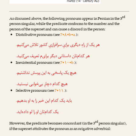
rd
As discussed above, the following pronouns appear in Persian in the 3
person singular, while the predicate conforms to the number and the
person of the superset and can cause a discord in the person:
Distributive pronouns (see
7•۸•b•a.
):
.
می‌کنیم
از راهِ دیگری برایِ سرافرازیِ کشور تلاش
هر یک
.
می‌کنید
داستانی دیگر برای‌م تعریف
هر کدام‌تان
Inexistential pronouns (see
7•۱۰•b.
):
.
نداشتیم
پاسخی به این پرسش
هیچ یک
.
نیستید
دچارِ بی‌خوابی
هیچ کدام
Selective pronouns (see
7•۱۱.
):
.
بدهیم
این خبر را به او
یک کدام
باید
.
داده‌اید
او را لو
یک کدام‌تان
rd
However, the predicate becomes concordant (in the 3
person singular),
if the superset attributes the pronoun as an origative adverbial: