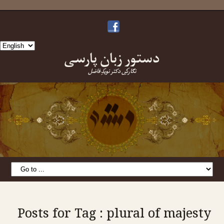
Choose
دستورِ زبانِ پارسی
a
language
نگارشِ دکتر نویدِ فاضل
Posts for Tag : plural of majesty