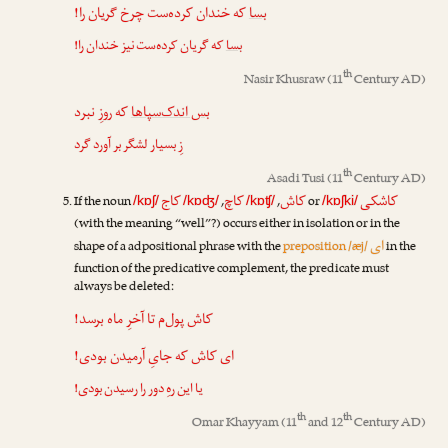
بسا
که خندان کرده‌ست چرخ گریان را!
بسا
که گریان کرده‌ست نیز خندان را!
th
Nasir Khusraw
(11
Century AD)
بس اندک‌سپاها
که روزِ نبرد
زِ بسیار لشگر بر آورد گرد
th
Asadi Tusi
(11
Century AD)
کاشکی
کاش
کاچ
کاج
If the noun
,
,
or
/kɒʃ/
/kɒʤ/
/kɒʧ/
/kɒʃki/
(with the meaning “well”?) occurs either in isolation or in the
ای
shape of a adpositional phrase with the
preposition /æj/
in the
function of the predicative complement, the predicate must
always be deleted:
کاش پول‌م تا آخرِ ماه برسد!
ای کاش که جایِ آرمیدن بودی!
یا این رهِ دور را رسیدن بودی!
th
th
Omar Khayyam
(11
and 12
Century AD)