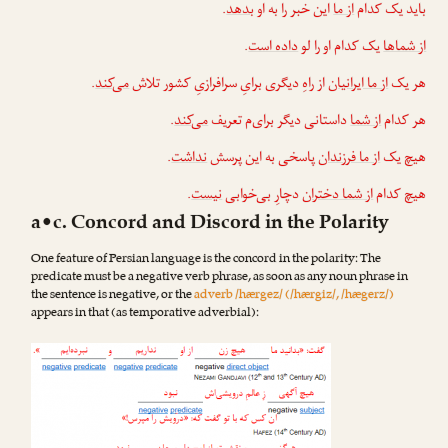
.
بدهد
این خبر را به او
از ما
باید یک کدام
.
داده است
یک کدام او را لو
از شماها
.
می‌کند
از راهِ دیگری برایِ سرافرازیِ کشور تلاش
از ما ایرانیان
هر یک
.
می‌کند
داستانی دیگر برای‌م تعریف
از شما
هر کدام
.
نداشت
پاسخی به این پرسش
از ما فرزندان
هیچ یک
.
نیست
دچارِ بی‌خوابی
از شما دختران
هیچ کدام
a•c. Concord and Discord in the Polarity
One feature of Persian language is the concord in the polarity: The
predicate must be a negative verb phrase, as soon as any noun phrase in
the sentence is negative, or the
adverb /hærgez/ (/hærgiz/, /hægerz/)
appears in that (as temporative adverbial):