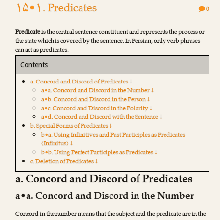
۱۵•۱. Predicates
0
Predicate
is the central sentence constituent and represents the process or
the state which is covered by the sentence. In Persian, only verb phrases
can act as predicates.
Contents
a. Concord and Discord of Predicates ↓
a•a. Concord and Discord in the Number ↓
a•b. Concord and Discord in the Person ↓
a•c. Concord and Discord in the Polarity ↓
a•d. Concord and Discord with the Sentence ↓
b. Special Forms of Predicates ↓
b•a. Using Infinitives and Past Participles as Predicates
(Infinitus) ↓
b•b. Using Perfect Participles as Predicates ↓
c. Deletion of Predicates ↓
a. Concord and Discord of Predicates
a•a. Concord and Discord in the Number
Concord in the number means that the subject and the predicate are in the