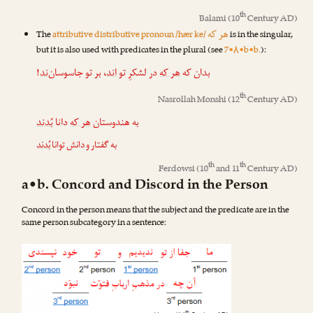
th
Balami
(10
Century AD)
هر که
The
attributive distributive pronoun /hær ke/
is in the singular,
but it is also used with predicates in the plural (see
7•۸•b•b.
):
!
ند
، بر تو جاسوسان‌
اند
در لشکرِ تو
هر که
بدان که
th
Nasrollah Monshi
(12
Century AD)
به هندوستان
هر که
دانا
بُدند
به گفتار و دانش توانا
بُدند
th
th
Ferdowsi
(10
and 11
Century AD)
a•b. Concord and Discord in the Person
Concord in the person means that the subject and the predicate are in the
same person subcategory in a sentence: