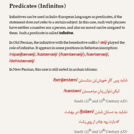
Predicates (Infinitus)
Infinitives can be used in Indo-European languages as predicates, if the
statement does not refer to a certain subject. In this case, such verb phrases
have neither a number nor a person, and also no mood can be assigned to
them. Such a predicate is called
infinitus
.
In Old Persian, the infinitive with the benefactive suffix
played the
/-æij/
role of infinitus. It appears in some positions in Behistun inscription:
,
,
,
/nipæiʃtænæij/
/kætænæij/ (/kæntænæij/)
/kærtænæij/
.
/dehistænæij/
In New Persian, this case is still noted in archaic idioms:
شاید پسِ کارِ خویش‌تن
بنشستن
/benʃæstæn/
لیکن نتوان زبانِ مردم
بستن
/bæstæn/
th
th
Saadi
(12
and 13
Century AD)
نشاید به دستان
شدن
در بهشت
/ʃodæn/
که بازت رود چادر از رویِ زشت
th
th
Saadi
(12
and 13
Century AD)