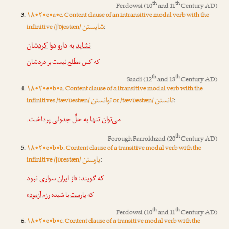
th
th
Ferdowsi
(10
and 11
Century AD)
۱۸•۲•e•a•c. Content clause of an intransitive modal verb with the
شایستن
infinitive /ʃɒjestæn/
:
نشاید
به دارو دوا
کرد
شان
که کس مطّلع نیست بر دردشان
th
th
Saadi
(12
and 13
Century AD)
۱۸•۲•e•b•a. Content clause of a itransitive modal verb with the
تانستن
توانستن
infinitives /tævɒestæn/
or /tævɒestæn/
:
.
پرداخـت
تنها به حلِّ جدولی
می‌توان
th
Forough Farrokhzad
(20
Century AD)
۱۸•۲•e•b•b. Content clause of a transitive modal verb with the
یارستن
infinitive /jɒrestæn/
:
که گویند: «از ایران سواری نبود
»
آزمود
با شیده رزم
یارست
که
th
th
Ferdowsi
(10
and 11
Century AD)
۱۸•۲•e•b•c. Content clause of a transitive modal verb with the