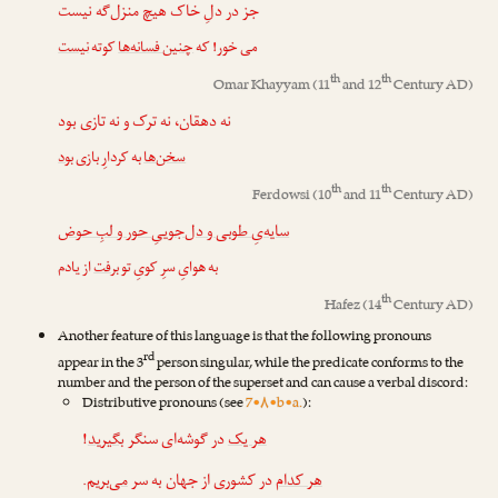
جز در دلِ خاک هیچ منزل‌گه نیست
می خور! که
چنین فسانه‌ها
کوته
نیست
th
th
Omar Khayyam
(11
and 12
Century AD)
نه دهقان، نه ترک و نه تازی بود
سخن‌ها
به کردارِ بازی
بود
th
th
Ferdowsi
(10
and 11
Century AD)
سایه‌یِ طوبی و دل‌جوییِ حور و لبِ حوض
به هوایِ سرِ کویِ تو
برفت
از یادم
th
Hafez
(14
Century AD)
Another feature of this language is that the following pronouns
rd
appear in the 3
person singular, while the predicate conforms to the
number and the person of the superset and can cause a verbal discord:
Distributive pronouns (see
7•۸•b•a.
):
!
بگیرید
در گوشه‌ای سنگر
هر یک
.
می‌بریم
در کشوری از جهان به سر
هر کدام