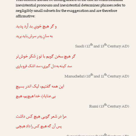
This discord should be distinguished of the case in which nominal
inexistential pronouns and inexistential determiner phrases refer to
negligibly small subsets for the exaggeration and are therefore
affirmative:
و گر
هیچ خویِ بد
آرد
پدید
به سانِ پدر سرش باید برید
th
th
Saadi
(12
and 13
Century AD)
گر
هیچ سخن
گویم
با تو زِ شکر خوش‌تر
سد کینه به دل گیری، سد اشک فرو باری
th
th
Manuchehri
(10
and 11
Century AD)
این همه گفتیم، لیک اندر بسیچ
هیچ
،
یم
هیچ
بی عنایاتِ خدا
th
Rumi
(13
Century AD)
مرا در شعر گویی
هیچ کس
داشت
پس آن گه
هیچ کس
را
داد
هیچی
th