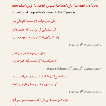
داد
امان
افسوس
آفرین
,
,
,
,
/moʒdæ/
/ɒfærin/
/æfsus/
/æmɒn/
/dɒd/
st
مژده
etc, and the predicate is used in the 1
person:
امان (می‌خواهم) از دستِ کارهایِ تو!
گر مسلمانی از این‌ست که حافظ دارد
وای (می‌گویم)، اگر از پسِ امروز بود فردایی!
th
Hafez
(14
Century AD)
دوش می‌سوختم در این آتش
آه (می‌کشم)، اگر امشب‌م بُوَد چون دوش!
th
th
Hatef Esfahani
(17
and 18
Century AD)
فریاد (می‌کشم)! که از شش جهت‌م راه ببستند
آن زلف و رخ و خال و خط و عارض و قامت
th
Hafez
(14
Century AD)
مژده (می‌دهم) ای دل! که مسیحانفسی می‌آید