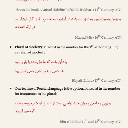
th
From the book “
Anis ol-Talebin
” of
Salah Bukhari
(14
Century AD)
و چون
حضرتِ امیر
به شهرِ سمرقند در
آمدند
، به حسبِ اتّفاق گذرِ
ایشان
بر
درِ ارک افتاده.
th
Khond Mir
(16
Century AD)
st
Plural of modesty
: Discord in the number for the 1
person singular,
as a sign of modesty:
یاد آن وقت که
ما
دل‌شده
را یاری بود
هر کسی را به سرِ کویِ کسی کاری بود
th
Hayati Gilani
(17
Century AD)
One feature of Persian language is the optional discord in the number
for inanimates in the plural:
رمزوان و داذین و دوان
چند نواحی
است
از اعمالِ اردشیرخوره، و همه
.
است
گرمسیر
th
th
Ebn-e Balkhi
(11
and 12
Century AD)