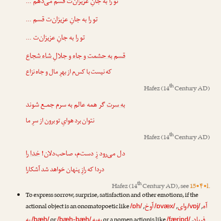
تو را به جانِ عزیزان‌ت قسم می‌دهم …
تو را به جانِ عزیزان‌ت قسم …
تو را به جانِ عزیزان‌ت …
قسم به حشمت و جاه و جلالِ شاه شجاع
که نیست با کس‌م از بهرِ مال و جاه نزاع
th
Hafez
(14
Century AD)
به سرت
گر همه عالم به سرم جمـع شوند
نتوان برد هوایِ تو برون از سرِ ما
th
Hafez
(14
Century AD)
دل می‌رود زِ دست‌م، صاحب‌دلان!
خدا را
دردا که رازِ پنهان خواهد شد آشکارا
th
Hafez
(14
Century AD), see
15•۴•l.
To express sorrow, surprise, satisfaction and other emotions, if the
آه
وای
آوخ
actional object is an onomatopoetic like
,
,
,
/ɒh/
/ɒvæx/
/vɒj/
فریاد
به‌به
به
or
or a nomen actionis like
,
/bæh/
/bæh-bæh/
/færjɒd/