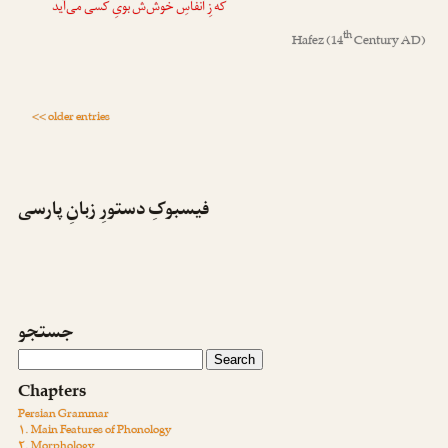
که زِ انفاسِ خوش‌ش بویِ کسی می‌آید
th
Hafez
(14
Century AD)
<< older entries
فیسبوکِ دستورِ زبانِ پارسی
جستجو
Chapters
Persian Grammar
۱. Main Features of Phonology
۲. Morphology