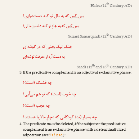
th
Hafez
(14
Century AD)
بس کس
که به مالِ نو کند دست‌درازی!
بس کس
که به جاهِ تو کند دشمن‌مالی!
th
Suzani Samarqandi
(12
Century AD)
خنک نیک‌بختی
که در گوشه‌ای
به دست آرد از معرفت توشه‌ای
th
th
Saadi
(12
and 13
Century AD)
If the predicative complement is an adjectival exclamative phrase:
چه قشنگ (است)!
چه خوب (است) که تو هم می‌آیی!
چه عجب (است)!
چه بسیار (ند) کودکانی که دچارِ مالاریا هستند!
The predicate
must
be deleted, if the subject or the predicative
complement is an exclamative phrase with a determinativized
adposition (see
7•۱۵•c.
):