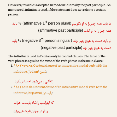
However, this role is accepted in modern idioms by the past participle. As
mentioned, infinitus is used, if the statement does not refer to a certain
person:
ما
باید همه چیز را به او
بگوییم
باید
st
⇆
(affirmative 1
person plural)
همه چیز را به او
گفت
(affirmative past participle)
او
باید دست به هیچ چیز
نزند
باید
rd
⇆
(negative 3
person singular)
دست به هیچ چیز
نزد
(negative past participle)
The infinitus is used in Persian only in content clauses. The tense of the
verb phrase is equal to the tense of the verb phrase in the main clause:
۱۸•۲•e•a•a. Content clause of an intransitive modal verb with the
شدن
infinitive /ʃodæn/
:
.
کرد
احساس
می‌شود
زندگی را
۱۸•۲•e•a•b. Content clause of an intransitive modal verb with the
بایستن
infinitive /bɒjestæn/
:
که لهراسب را شاه
بایست
خواند
وز او در جهان نامِ شاهی
براند