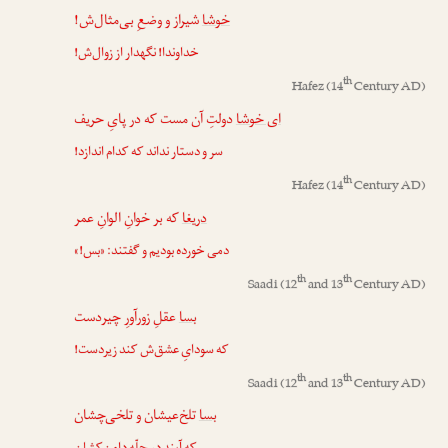
خوشا
شیراز و وضعِ بی‌مثال‌ش!
خداوندا! نگهدار از زوال‌ش!
th
Hafez
(14
Century AD)
ای خوشا
دولتِ آن مست که در پایِ حریف
سر و دستار نداند که کدام اندازد!
th
Hafez
(14
Century AD)
دریغا
که بر خوانِ الوانِ عمر
دمی خورده بودیم و گفتند: «بس!»
th
th
Saadi
(12
and 13
Century AD)
بسا
عقلِ زورآورِ چیردست
که سودایِ عشق‌ش کند زیردست!
th
th
Saadi
(12
and 13
Century AD)
بسا
تلخ‌عیشان و تلخی‌چشان