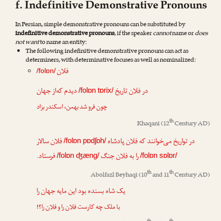
f. Indefinitive Demonstrative Pronouns
In Persian, simple demonstrative pronouns can be substituted by
indefinitive demonstrative pronouns
, if the speaker
cannot
name or
does
not want
to name an entity:
The following indefinitive demonstrative pronouns can act as
determiners, with determinative focuses as well as nominalized:
فلان
/folɒn/
در
فلان تاریخ
دیدم که‌از جهان
/folɒn tɒrix/
چون فرو شد بهمن، اسکندر بزاد
th
Khaqani
(12
Century AD)
در تواریخ می‌خوانند که
فلان پادشاه
فلان سالار
/folɒn pɒdʃɒh/
را به
فلان جنگ
فرستاد.
/folɒn ʤæng/
/folɒn sɒlɒr/
th
th
Abolfazl Beyhaqi
(10
and 11
Century AD)
یک شاه بسنده بود این مایه جهان را
با ملک چه کارست
فلان
را و
فلان
را؟!