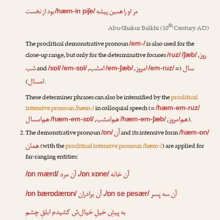
مر او را
همین پیشه
بود از نخست
/hæm-in piʃe/
th
Abu-Shakur Balkhi
(10
Century AD)
The proclitical demonstrative pronoun
is also used for the
/em-/
روز
close-up range, but only for the determinative focuses
,
/ruz/
/ʃæb/
سال
امروز
امشب
شب
and
,
,
(=
/sɒl/
/em-sɒl/
/em-ʃæb/
/em-ruz/
امسال
).
These determiner phrases can also be intensified by the
proclitical
intensive pronoun /hæm-/
in colloquial speech (=
/hæm-em-ruz/
هم‌امروز
هم‌امشب
هم‌امسال
,
,
).
/hæm-em-sɒl/
/hæm-em-ʃæb/
آن
The demonstrative pronoun
and its intensive form
/ɒn/
/hæm-ɒn/
همان
(with the
proclitical intensive pronoun /hæm-/
) are applied for
far-ranging entities:
آن مرد
،
آن خانه
/ɒn mærd/
/ɒn xɒne/
آن برادران
،
آن سه پسر
/ɒn bærɒdærɒn/
/ɒn se pesær/
به پیشِ خیلِ خیال‌ش کشیدم ابلقِ چشم