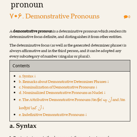
pronoun
۷•۶. Demonstrative Pronouns
0
A
demonstrative pronoun
is a determinative pronoun which renders its
determinative focus definite, and distinguishes it from other entities.
The determinative focus (as well as the generated determiner phrase) is
always affirmative and in the third person, and it can be adopted any
every subcategory of number (singular or plural).
Contents
a. Syntax ↓
b. Remarks about Demonstrative Determiner Phrases ↓
c. Nominalization of Demonstrative Pronouns ↓
d. Nominalized Demonstrative Pronouns as Nuclei ↓
آن چه
e. The Attributive Demonstrative Pronouns /ɒn ʧe/
and /ɒn
آن کجا
koʤɒ/
↓
e. Indefinitive Demonstrative Pronouns ↓
a. Syntax