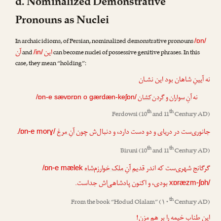
d. Nominalized Demonstrative
Pronouns as Nuclei
In archaic idioms, of Persian, nominalized demonstrative pronouns
/ɒn/
این
آن
and
can become nuclei of possessive genitive phrases. In this
/in/
case, they mean “holding”:
نه آیینِ شاهان بود این نشـان
نه
آنِ سواران و گردن‌کشان
/ɒn-e sævɒrɒn o gærdæn-keʃɒn/
th
th
Ferdowsi
(10
and 11
Century AD)
.
آنِ مرغ
جانوری‌ست در دریای و دو دست دارد، و دنبال‌ش چون
/ɒn-e morɣ/
th
th
Biruni
(10
and 11
Century AD)
گرگانج شهری‌ست که اندر قدیم
آنِ ملک خوارزم‌شاه
/ɒn-e mælek
بودی، و اکنون پادشاهی‌اش جداست.
xɒræzm-ʃɒh/
th
From the book “
Hodud Olalam
” (۱۰
Century AD)
این طنابِ خیمه را بر هم مزن!