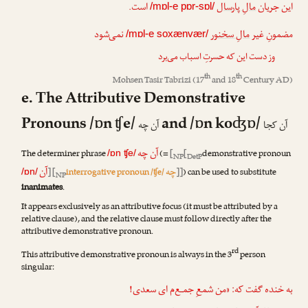
این جریان
مالِ پارسال
است.
/mɒl-e pɒr-sɒl/
مضمونِ غیر
مالِ سخنور
نمی‌شود
/mɒl-e soxænvær/
وز دست این که حسرتِ اسباب می‌برد
th
th
Mohsen Tasir Tabrizi
(17
and 18
Century AD)
e. The Attributive Demonstrative
Pronouns /ɒn ʧe/
and /ɒn koʤɒ/
آن کجا
آن چه
آن چه
The determiner phrase
(=
[
[
demonstrative pronoun
/ɒn ʧe/
NP
DetP
چه
آن
] [
interrogative pronoun /ʧe/
]]
) can be used to substitute
/ɒn/
NP
inanimates
.
It appears exclusively as an attributive focus (it must be attributed by a
relative clause), and the relative clause must follow directly after the
attributive demonstrative pronoun.
rd
This attributive demonstrative pronoun is always in the 3
person
singular:
به خنده گفت که: «من شمعِ جمـع‌م ای سعدی!