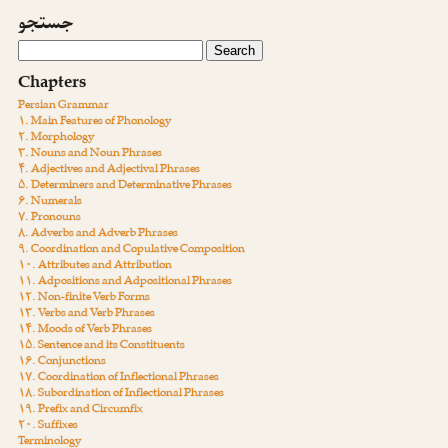
جستجو
Chapters
Persian Grammar
۱. Main Features of Phonology
۲. Morphology
۳. Nouns and Noun Phrases
۴. Adjectives and Adjectival Phrases
۵. Determiners and Determinative Phrases
۶. Numerals
۷. Pronouns
۸. Adverbs and Adverb Phrases
۹. Coordination and Copulative Composition
۱۰. Attributes and Attribution
۱۱. Adpositions and Adpositional Phrases
۱۲. Non-finite Verb Forms
۱۳. Verbs and Verb Phrases
۱۴. Moods of Verb Phrases
۱۵. Sentence and its Constituents
۱۶. Conjunctions
۱۷. Coordination of Inflectional Phrases
۱۸. Subordination of Inflectional Phrases
۱۹. Prefix and Circumfix
۲۰. Suffixes
Terminology