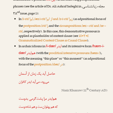
این
demonstrative pronoun
) in the following postpositional
مجلهء زبانشناسی
phrases (see the article of
Dr. Ali Ashraf Sadeghi
in
,
rd
۳۸
issue, page 1):
زیرا
از ایرا
ایرا
In
/i-rɒ/
, /æz i-rɒ/
and /z-i-rɒ/
(as adpositional focus of
را
the
postposition /rɒ/
and the
circumpositions /æz ~ rɒ/ and /ze ~
rɒ/
, respectively). In this case, this demonstrative pronoun is
applied as placeholder of content clause (see
18•۲•f.
Grammaticalized Content Clause as Causal Clause
).
ایدر
In archaic idioms in
and its intensive form
/i-dær/
/hæm-i-
هم‌ایدر
(with the
proclitical intensive pronouns /hæm-/
),
dær/
with the meaning “this place” or “this moment” (as adpositional
در
focus of the
postposition /dær/
):
حاصل آید یک زمان از آسمان
می‌رود، می‌آید
ایدر
کافران
th
Nasir Khusraw
(11
Century AD)
هم‌ایدر
مرا پشت‌گرمی بدوست
که هم پهلوان‌ست و هم شاه‌دوست