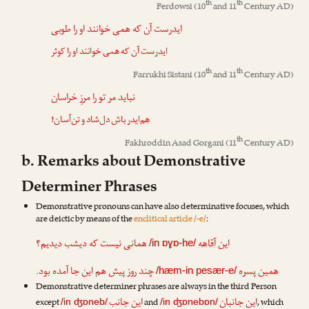
th
th
Ferdowsi
(10
and 11
Century AD)
ایدر
‌ست آن که همی خوانند او را طوبی
ایدر
‌ست آن که همی خوانند او را کوثر
th
th
Farrukhi Sistani
(10
and 11
Century AD)
نباید مر تو را مرزِ خراسان
هم‌ایدر
باش دل‌شاد و تن‌آسان!
th
Fakhroddin Asad Gorgani
(11
Century AD)
b. Remarks about Demonstrative
Determiner Phrases
Demonstrative pronouns can have also determinative focuses, which
are deictic by means of the
enclitical article /-e/
:
این آقاهه
همانی نیست که دیشب دیدیم؟
/in ɒɣɒ-he/
همین پسره
چند روز پیش هم این جا آمده بود.
/hæm-in pesær-e/
Demonstrative determiner phrases are always in the third Person
این جانبان
این جانب
except
and
, which
/in ʤɒneb/
/in ʤɒnebɒn/