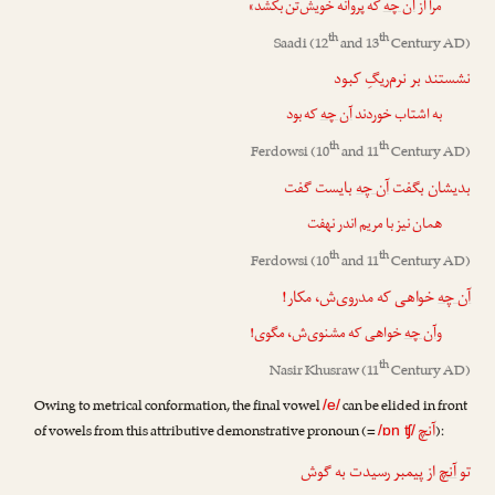
مرا از
آن چه
که پروانه خویش‌تن بکشد»
th
th
Saadi
(12
and 13
Century AD)
نشستند بر نرم‌ریگِ کبود
به اشتاب خوردند
آن چه
که بود
th
th
Ferdowsi
(10
and 11
Century AD)
بدیشان بگفت
آن چه
بایست گفت
همان نیز با مریم اندر نهفت
th
th
Ferdowsi
(10
and 11
Century AD)
آن چه
خواهی که مدروی‌ش، مکار!
و
آن چه
خواهی که مشنوی‌ش، مگوی!
th
Nasir Khusraw
(11
Century AD)
Owing to metrical conformation, the final vowel
can be elided in front
/e/
آنچ
of vowels from this attributive demonstrative pronoun (=
):
/ɒn ʧ/
تو
آنچ
از پیمبر رسیدت به گوش