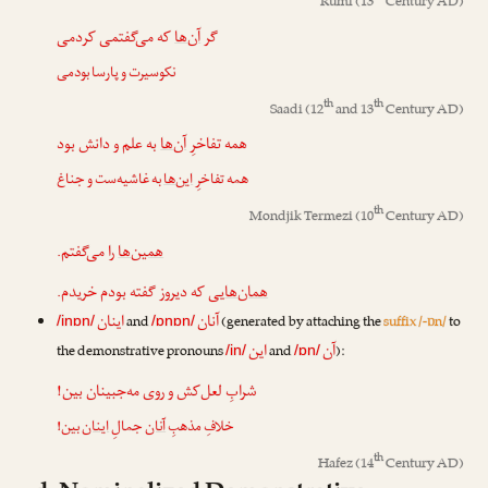
Rumi
(13
Century AD)
گر
آن‌ها
که می‌گفتمی کردمی
نکوسیرت و پارسا بودمی
th
th
Saadi
(12
and 13
Century AD)
همه تفاخرِ
آن‌ها
به علم و دانش بود
همه تفاخرِ
این‌ها
به غاشیه‌ست و جناغ
th
Mondjik Termezi
(10
Century AD)
همین‌ها
را می‌گفتم.
همان‌ها
یی که دیروز گفته بودم خریدم.
آنان
اینان
and
(generated by attaching the
suffix /-ɒn/
to
/inɒn/
/ɒnɒn/
آن
این
the demonstrative pronouns
and
):
/in/
/ɒn/
شرابِ لعل‌کش و روی مه‌جبینان بین!
خلافِ مذهبِ
آنان
جمالِ
اینان
بین!
th
Hafez
(14
Century AD)