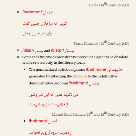
th
Hafez
(14
Century AD)
بهمان
:
/bæhmɒn/
گویی که مرا فلان چنین گفت
وآورد مرا خبر ز
بهمان
th
Nasir Khusraw
(11
Century AD)
بیستار
بیسار
and
/bisɒr/
/bistɒr/
Some indefinitive demonstrative pronouns appear to be obsolete
and are noted only in the literary form:
بهمانی
The nominalized adjectival phrase
(=
/bæhmɒni/
generated by attaching the
suffix /-i/
to the indefinitive
بهمان
demonstrative pronoun
):
/bæhmɒn/
من نگویم همی که این شر و شور
از فلانی‌ست یا ز
بهمانی
‌ست
th
th
Masud Saad Salman
(11
and 12
Century AD)
باهمان
:
/bɒhmɒn/
زِ مطرب سرود آرزویم نخواهم