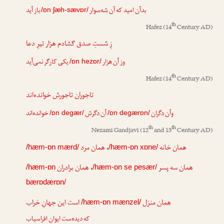
بدآن امید که
آن شه‌سوار
باز آید
/ɒn ʃæh-sævɒr/
th
Hafez
(14
Century AD)
زِ شستِ صدق گشادم هزار تیرِ دعا
وز
آن هزار
یکی کارگر نمی‌آید
/ɒn hezɒr/
th
Hafez
(14
Century AD)
تاجوران تاجورش خوانده‌اند
و
آن دگران
آن دگر
ش
خوانده‌اند
/ɒn degær/
/ɒn degærɒn/
th
th
Nezami Gandjavi
(12
and 13
Century AD)
همان مرد
،
همان خانه
/hæm-ɒn mærd/
/hæm-ɒn xɒne/
همان برادران
،
همان سه پسر
/hæm-ɒn
/hæm-ɒn se pesær/
bærɒdærɒn/
همان منزل
است این جهانِ خراب
/hæm-ɒn mænzel/
که دیده‌ست ایوانِ افراسیاب