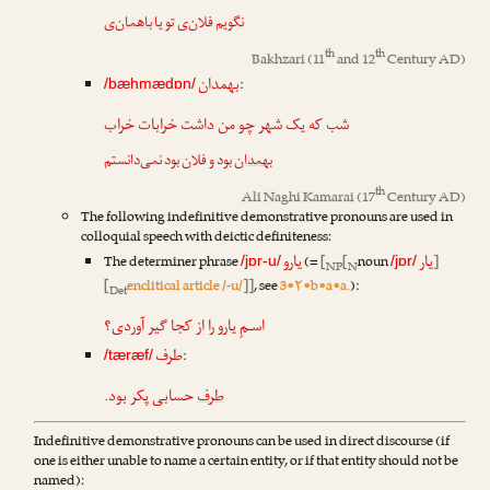
نگویم فلان‌ی تو یا
باهمان
‌ی
th
th
Bakhzari
(11
and 12
Century AD)
بهمدان
:
/bæhmædɒn/
شب که یک شهر چو من داشت خرابات خراب
بهمدان
بود و فلان بود نمی‌دانستم
th
Ali Naghi Kamarai
(17
Century AD)
The following indefinitive demonstrative pronouns are used in
colloquial speech with deictic definiteness:
یار
یارو
The determiner phrase
(=
[
[
noun
]
/jɒr-u/
/jɒr/
NP
N
[
enclitical article /-u/
]]
, see
3•۲•b•a•a.
):
Det
اسـمِ
یارو
را از کجا گیر آوردی؟
طرف
:
/tæræf/
طرف
حسابی پکر بود.
Indefinitive demonstrative pronouns can be used in direct discourse (if
one is either unable to name a certain entity, or if that entity should not be
named):