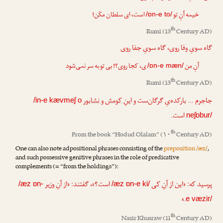
خیمه
آنِ تو
است، ای سلطان مکَن!
/ɒn-e to/
th
Rumi
(13
Century AD)
گاه سویِ وفا روی، گاه سویِ جفا روی
آنِ من
ی، کجا روی؟! بی تو به سر نمی‌شود
/ɒn-e mæn/
th
Rumi
(13
Century AD)
جاجرم … بارکده‌یِ گرگان‌ست و
اینِ کومش و نشابور
/in-e kævmeʃ o
است.
neʃɒbur/
th
From the book “
Hodud Olalam
” (۱۰
Century AD)
One can also note adpositional phrases consisting of the
preposition /æz/
,
and such possessive genitive phrases in the role of predicative
complements (= “from the holdings”):
پرسید که: «این
از آنِ کی
است؟»، گفتند: «
از آنِ وزیر
/æz ɒn-
/æz ɒn-e ki/
.»
e væzir/
th
Nasir Khusraw
(11
Century AD)