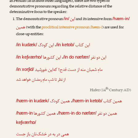
In Persian (as in most other languages), there are two types of
demonstrative pronouns regarding the relative distance of the
determinative focus to the speaker:
این
The demonstrative pronoun
and its intensive form
/in/
/hæm-in/
همین
(with the
proclitical intensive pronoun /hæm-/
) are used for
close-up entities:
این کودک
،
این کتاب
/in kudæk/
/in ketɒb/
این کشورها
،
این دو نفر
/in keʃværhɒ/
/in do næfær/
ماهِ شعبان منه از دست قدح! که‌
این خورشید
/in xorʃid/
از نظر تا شبِ ماهِ رمضان خواهد شد
th
Hafez
(14
Century AD)
همین کودک
،
همین کتاب
/hæm-in kudæk/
/hæm-in ketɒb/
همین کشورها
،
همین دو نفر
/hæm-in
/hæm-in do næfær/
keʃværhɒ/
همی در به در خشک‌نان باز جست