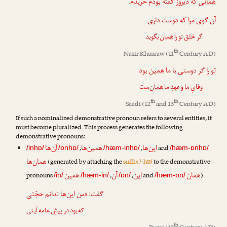
همان
ی که دیروز گفته بودم خریدم.
آن
گوی مرا که دوست داری
گر خلق تو را
همان
بگوید
th
Nasir Khusraw
(11
Century AD)
تو را گر دوستی با ما
همین
بود
وفایِ ما و عهدِ ما
همان
‌ست
th
th
Saadi
(12
and 13
Century AD)
If such a nominalized demonstrative pronoun refers to several entities, it
must become pluralized. This process generates the following
demonstrative pronouns:
این‌ها
همین‌ها
آن‌ها
,
,
and
/inhɒ/
/ɒnhɒ/
/hæm-inhɒ/
/hæm-ɒnhɒ/
همان‌ها
(generated by attaching the
suffix /-hɒ/
to the demonstrative
همان
این
آن
همین
pronouns
,
,
and
).
/in/
/hæm-in/
/ɒn/
/hæm-ɒn/
گفت: «من
این‌ها
ندانم حجّتی
که بود در پیشِ عامه آیتی
th