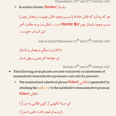
th
th
Manuchehri
(10
and 11
Century AD)
باستار
In archaic idioms,
:
/bɒstɒr/
هر که پندارد که فلان حادثه را سبـبِ وجود فلان چیزست و همان چیز را
سبـبِ وجود
باستار چیز
است ، باطل‌ست و به عاقبت آخرِ
/bɒstɒr ʧiz/
این اسباب حق‌ست.
th
th
Ayn al-Quzat Hamadani
(11
and 12
Century AD)
بادامِ تر و سیکی و بهمان و
باستار
ای خواجه! کن همی بر رهی شمار
th
th
Rudaki
(9
and 10
Century AD)
The following noun phrases are used exclusively as substituents of
nominalized demonstrative pronouns (and only for persons):
فلانی
The nominalized adjectival phrase
(= generated by
/folɒni/
attaching the
suffix /-i/
to the indefinitive demonstrative pronoun
فلان
):
/folɒn/
ای صبا! نکهتی از کویِ
فلانی
به من آر!
زار و بیمارِ غم‌م، راحتِ جانی به من آر!