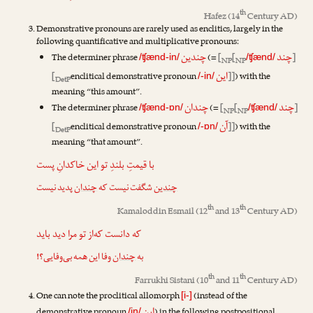
th
Hafez
(14
Century AD)
Demonstrative pronouns are rarely used as enclitics, largely in the
following quantificative and multiplicative pronouns:
چند
چندین
The determiner phrase
(=
[
[
]
/ʧænd-in/
/ʧænd/
NP
NP
این
[
enclitical demonstrative pronoun
]]
) with the
/-in/
DetP
meaning “this amount”.
چند
چندان
The determiner phrase
(=
[
[
]
/ʧænd-ɒn/
/ʧænd/
NP
NP
آن
[
enclitical demonstrative pronoun
]]
) with the
/-ɒn/
DetP
meaning “that amount”.
با قیمتِ بلندِ تو این خاکدانِ پست
چندین
شگفت نیست که
چندان
پدید نیست
th
th
Kamaloddin Esmail
(12
and 13
Century AD)
که دانست که‌از تو مرا دید باید
به
چندان
وفا این همه بی‌وفایی؟!
th
th
Farrukhi Sistani
(10
and 11
Century AD)
One can note the proclitical allomorph
(instead of the
[i-]
/in/