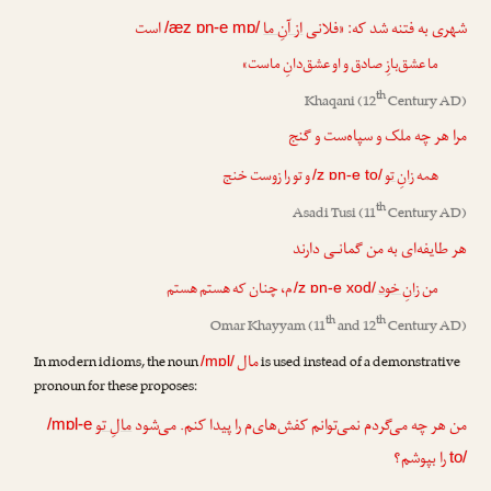
شهری به فتنه شد که: «فلانی
از آنِ ما
است
/æz ɒn-e mɒ/
ما عشق‌بازِ صادق و او عشق‌دانِ ماست»
th
Khaqani
(12
Century AD)
مرا هر چه ملک و سپاه‌ست و گنج
همه
زانِ تو
و تو را زوست خنج
/z ɒn-e to/
th
Asadi Tusi
(11
Century AD)
هر طایفه‌ای به من گمانـی دارند
من
زانِ خود
م، چنان که هستم هستم
/z ɒn-e xod/
th
th
Omar Khayyam
(11
and 12
Century AD)
مال
In modern idioms, the noun
is used instead of a demonstrative
/mɒl/
pronoun for these proposes:
من هر چه می‌گردم نمی‌توانم کفش‌های‌م را پیدا کنم. می‌شود
مالِ تو
/mɒl-e
را بپوشم؟
to/