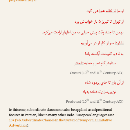
تا
preposition /tɒ/
:
او مرا
تا خانه
هم‌راهی کرد.
از تهران
تا تبریز
۵ بار خواب‌ش برد.
بهمن
تا چند وقت پیش
خیلی به من اظهارِ ارادت می‌کرد.
تا فردا
سر از کارِ او در می‌آوریم.
به نام و کنیت‌ت آراسته بادا
ستایش‌گاهِ شعر و خطبه
تا حشر
th
th
Onsuri
(10
and 11
Century AD)
از آن باغ
تا جایِ پرمود شاه
تنِ بی‌سران بُد فتاده به راه
th
th
Ferdowsi
(10
and 11
Century AD)
In this case, subordinate clauses can also be applied as adpositional
focuses in Persian, like in many other Indo-European languages (see
18•۳•b. Subordinate Clauses in the Syntax of Temporal Limitative
Adverbials
):