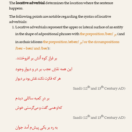
The
locative adverbial
determines the location where the sentence
happens.
The following points are notable regarding the syntax of locative
adverbials:
Locative adverbials represent the upper or la‌teral surface of an entity
بر
in the shape of adpositional phrases with
the preposition /bær/
(and
ابر
in archaic idioms
the preposition /æbær/
or the circumpositions
/bær ~ bær/ and /bæ/
):
بر فرازِ کوه
آتش بر افروختند.
این همه نقشِ عجب
بر در و دیوارِ وجود
هر که فکرت نکند نقش بود
بر دیوار
th
th
Saadi
(12
and 13
Century AD)
بر درِ کعبه
سائلی دیدم
که‌او همی گفت و می‌گرستی خوش
th
th
Saadi
(12
and 13
Century AD)
به ره بر
یکی پیش‌م آمد جوان