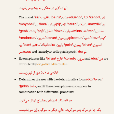
(بر) بالای در
سنگی به چشم می‌خورد.
زیر
کنار
جنب
رو به
The nuclei
,
,
,
/zir/
/ru be ru/
/ʤænb/
/kenɒr/
رو
نزدیک
نزد
پیش
بر
,
,
,
,
,
/moɣɒbel/
/bær/
/piʃ/
/næzd/
/næzdik/
مقابل
ته
میان
داخل
پشت
,
,
,
,
,
/gerd/
/poʃt/
/dɒxel/
/miɒn/
/tæh/
گرد
دور
پیرامون
درون
,
,
,
,
/ændærun/
/dærun/
/pirɒmun/
/dævr/
اندرون
بیرون
پایین
بالا
رو
بر
,
,
,
,
,
,
/bær/
/ru/
/bɒlɒ/
/pɒin/
/birun/
تو
سر
and (mainly in colloquial speech)
.
/sær/
/tu/
دور
بیرون
خارج
If noun phrases like
,
and
are
/birun/
/xɒreʤ/
/dur/
attributed by
origative adverbials ↓
:
خانه‌یِ ما
(به) دور از تهران
‌ست.
جا
Determiner phrases with the determinative focus
or
/ʤɒ/
/
جاها
, and if these noun phrases also appear in
ʤɒhɒ/
combination with differential pronouns:
هر تابستان
(در) این جا
پنج نهال می‌کارد.
یک جا
در مرگِ پدر می‌گرید.
جایِ دیگر
به سوگِ یاران می‌نشینـد.