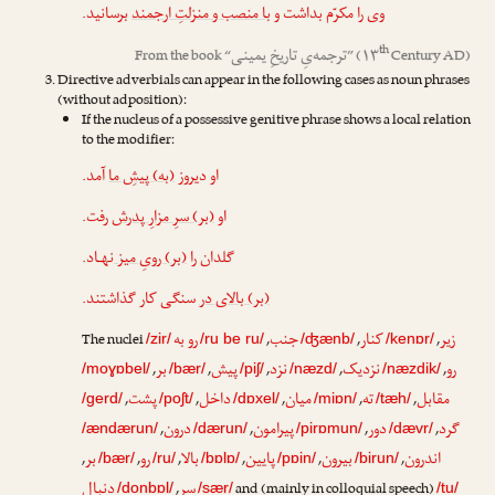
وی را مکرّم بداشت و
با منصب و منزلتِ ارجمند
برسانید.
th
ترجمه‌یِ تاریخِ یمینی
From the book “
” (۱۳
Century AD)
Directive adverbials can appear in the following cases as noun phrases
(without adposition):
If the nucleus of a possessive genitive phrase shows a local relation
to the modifier:
او دیروز
(به) پیشِ ما
آمد.
او
(بر) سرِ مزارِ پدرش
رفت.
گلدان را
(بر) رویِ میز
نهـاد.
(بر) بالای در
سنگی کار گذاشتند.
زیر
کنار
جنب
رو به
The nuclei
,
,
,
/zir/
/ru be ru/
/ʤænb/
/kenɒr/
رو
نزدیک
نزد
پیش
بر
,
,
,
,
,
/moɣɒbel/
/bær/
/piʃ/
/næzd/
/næzdik/
مقابل
ته
میان
داخل
پشت
,
,
,
,
,
/gerd/
/poʃt/
/dɒxel/
/miɒn/
/tæh/
گرد
دور
پیرامون
درون
,
,
,
,
/ændærun/
/dærun/
/pirɒmun/
/dævr/
اندرون
بیرون
پایین
بالا
رو
بر
,
,
,
,
,
,
/bær/
/ru/
/bɒlɒ/
/pɒin/
/birun/
سر
دنبال
,
and (mainly in colloquial speech)
/donbɒl/
/sær/
/tu/