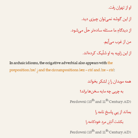
او
از تهران
رفت.
از این گوشه
نمی‌توان چیزی دید.
از دیدگاهِ ما
مسئله ساده‌تر حلّ می‌شود.
من
از غرب
می‌آیم.
از این زاویه
به او شلّیک کرده‌اند.
In archaic idioms, the origative adverbial also appears with
the
زِ
preposition /ze/
and the circumpositions /æz ~ rɒ/ and /ze ~ rɒ/
:
همه موبدان را
زِ لشکر
بخواند
به چربی چه مایه سخن‌ها براند!
th
th
Ferdowsi
(10
and 11
Century AD)
بماند
از پیِ پاسخِ نامه را
بکشت آتشِ مردِ خودکامه را
th
th
Ferdowsi
(10
and 11
Century AD)