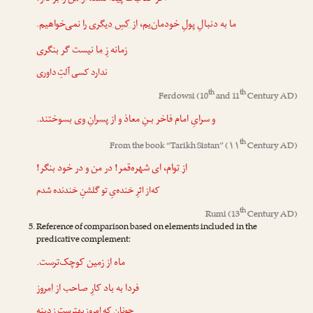
ما به دنبالِ پولِ خودمان‌یم،
از کسِ دیگری
را نمی‌خواهیم.
زمانه
زِ ما
نیست گر بنگری
ندارد کسی آلتِ داوری
th
th
Ferdowsi
(10
and 11
Century AD)
و سرایِ امام فاخر بـنِ معاذ و
از پسرانِ وی
بسوختند.
th
From the book “
Tarikh Sistan
” (۱۱
Century AD)
از تو
ام، ای شهره‌قمر! در من و در خود بنگر!
که‌از اثرِ خنده‌یِ تو گلشنِ خندنده شدم
th
Rumi
(13
Century AD)
Reference of comparison based on elements included in the
predicative complement:
ماه
از زمین
کوچک‌ترست.
فردا به باد کارِ صاحب
از امروز
چونان که امروز بهترست
زِ دینه