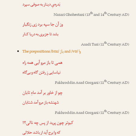
بَدره‌یِ دینار به صوفی سپرد
th
th
Nazari Ghohestani
(13
and 14
Century AD)
وز آن جا سپه برد
زی زنگبار
بشد تا جزیری به دریا کنار
th
Asadi Tusi
(11
Century AD)
وا
باز
The prepositions /bɒz/
and /vɒ/
همی تا
باز مرو
آیی همه راه
نیاسایی زِ رفتن گاه و بی‌گاه
th
Fakhroddin Asad Gorgani
(11
Century AD)
چو از خاور بر آمد ماهِ تابان
شهنشه
باز مرو
آمد شتابان
th
Fakhroddin Asad Gorgani
(11
Century AD)
کبوتر چون پرید از پس چه نالی؟!
که
وا برج
آید ار باشد حلالی