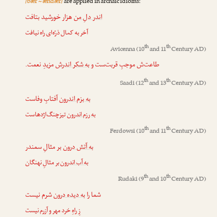
/bær ~ ændær/
are applied in archaic idioms:
اندر دلِ من
هزار خورشید بتافت
آخر به کمال ذرّه‌ای راه نیافت
th
th
Avicenna
(10
and 11
Century AD)
طاعت‌ش موجبِ قربت‌ست و
به شکر اندرش
مزیدِ نعمت.
th
th
Saadi
(12
and 13
Century AD)
به بزم اندرون
آفتابِ وفاست
به رزم اندرون
تیزچنگ‌اژدهاست
th
th
Ferdowsi
(10
and 11
Century AD)
به آتش درون
بر مثالِ سمندر
به آب اندرون
بر مثالِ نهنگان
th
th
Rudaki
(9
and 10
Century AD)
شما را
به دیده درون
شرم نیست
زِ راهِ خرد مهر و آزرم نیست