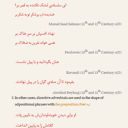
!
به قمر بر
ای سلسله‌یِ مُشک فکنده
خندیده لبِ پرشکرِ تو به شکر بر
th
th
Masud Saad Salman
(11
and 12
Century AD)
نهـاد افسرش
بر سرِ خاک بر
همی خواند نفرین به ضحّاک بر
th
th
Ferdowsi
(10
and 11
Century AD)
عنان بگردانید و
با پیل
نشست.
th
th
Ravandi
(12
and 13
Century AD)
بفرمود تا آن صله‌یِ گران را
در پیل
نهادند.
th
th
Abolfazl Beyhaqi
(10
and 11
Century AD)
In other cases, directive adverbials are used in the shape of
به
adpositional phrases with
the preposition /bæ/
:
او برایِ دیدنِ خویشاوندان‌ش
به نایین
رفت.
کلاه‌ش را
به پایین
انداخت.