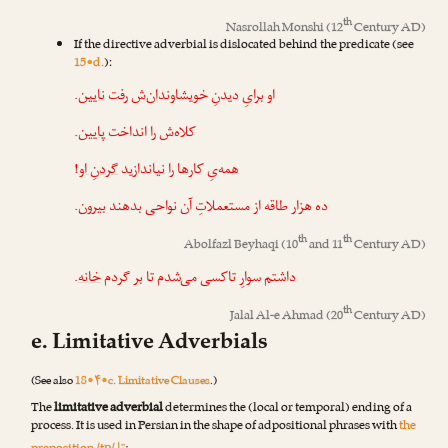
th
Nasrollah Monshi
(12
Century AD)
If the directive adverbial is dislocated behind the predicate (see
15•d.
):
.
نایین
او برایِ دیدنِ خویشاوندان‌ش رفت
.
پایین
کلاه‌ش را انداخت
!
گردنِ او
همه‌یِ کارها را نیاندازید
.
بیرون
ده هزار طاقه از مستعملاتِ آن نواحی بدهند
th
th
Abolfazl Beyhaqi
(10
and 11
Century AD)
.
خانه
داشتم سوارِ تاکسی می‌شدم تا بر گردم
th
Jalal Al-e Ahmad
(20
Century AD)
e. Limitative Adverbials
(See also
18•۴•c. Limitative Clauses
.)
The
limitative adverbial
determines the (local or temporal) ending of a
process. It is used in Persian in the shape of adpositional phrases with
the