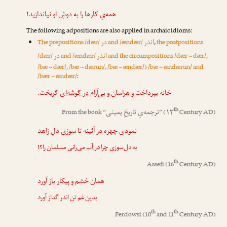
همه‌یِ کارها را
به دوشِ او
نیاندازید!
The following adpositions are also applied in archaic idioms:
اندر
در
The prepositions /dær/
and /ændær/
,
the postpositions
اندر
در
/dær/
and /ændær/
and the circumpositions /dær ~ dær/,
/bæ ~ dær/, /bæ ~ dærun/, /bæ ~ ændær/) /bæ ~ ændærun/ and
/bær ~ ændær/
:
خانه بپرداخت و هراسان و بی‌آرام
در گوشه‌ای
گریخت.
th
ترجمه‌یِ تاریخِ یمینی
From the book “
” (۱۳
Century AD)
نمودی چهره در آئینه تا سوزی دلِ زاهد
به دل‌سوزی چرا
در آب
می‌رانی مسلمان را؟!
th
Assefi
(16
Century AD)
همان خشم و پیکار باز آورد
بدین غم تن
اندر گداز
آورد
th
th
Ferdowsi
(10
and 11
Century AD)