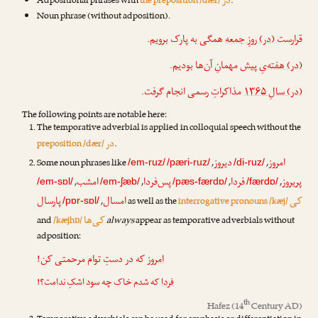
در
Adpositional phrases with
the preposition /dær/
.
Noun phrase (without adposition).
قرارست
(در) روزِ جمعه
همگی به پارک برویم.
(در) هفته‌یِ پیش
مهمانِ آن‌ها بودیم.
(در) سالِ ۱۳۶۵
مذاکراتِ رسمی انجام گرفت.
The following points are notable here:
The temporative adverbial is applied in colloquial speech without the
در
preposition /dær/
.
امروز
دیروز
Some noun phrases like
,
,
/em-ruz/
/pæri-ruz/
/di-ruz/
پریروز
فردا
پس‌فردا
امشب
,
,
,
,
/em-sɒl/
/em-ʃæb/
/pæs-færdɒ/
/færdɒ/
کی
امسال
پارسال
,
as well as the
interrogative pronouns /kæj/
/pɒr-sɒl/
کی‌ها
and
/kæjhɒ/
always
appear as temporative adverbials without
adposition:
امروز
که در دستِ توام مرحمتی کن!
فردا
که شدم خاک چه سود اشکِ ندامت؟!
th
Hafez
(14
Century AD)