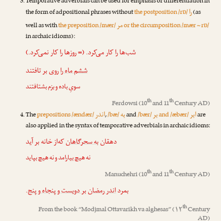
Temporative adverbials can be used for emphasis or differentiation in
را
the form of adpositional phrases without
the postposition /rɒ/
(as
مر
well as with
the preposition /mær/
or the circumposition /mær ~ rɒ/
in archaic idioms):
شب‌ها را کار می‌کرد. (= روزها را کار نمی‌کرد.)
ششم ماه را
روی بر تافتند
سویِ باده و بزم بشتافتند
th
th
Ferdowsi
(10
and 11
Century AD)
ابر
بر
به
اندر
The
prepositions /ændær/
,
/bæ/
and
/bær/
and /æbær/
are
also applied in the syntax of temporative adverbials in archaic idioms:
دهقان
به سحرگاهان
که‌از خانه بر آید
نه هیچ بیارامد و نه هیچ بپاید
th
th
Manuchehri
(10
and 11
Century AD)
.
بر دویست و پنجاه و پنج
اندر رمضان
بمرد
th
From the book “
Modjmal Ottavarikh va alghesas
” (۱۲
Century
AD)