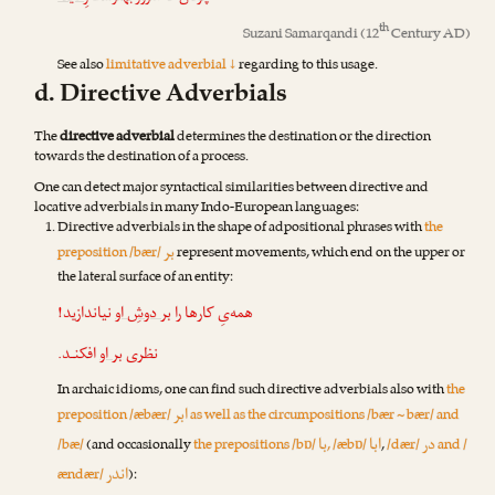
th
Suzani Samarqandi
(12
Century AD)
See also
limitative adverbial ↓
regarding to this usage.
d. Directive Adverbials
The
directive adverbial
determines the destination or the direction
towards the destination of a process.
One can detect major syntactical similarities between directive and
locative adverbials in many Indo-European languages:
Directive adverbials in the shape of adpositional phrases with
the
بر
preposition /bær/
represent movements, which end on the upper or
the lat‌eral surface of an entity:
همه‌یِ کارها را
بر دوشِ او
نیاندازید!
نظری
بر او
افکنـد.
In archaic idioms, one can find such directive adverbials also with
the
ابر
preposition /æbær/
as well as the circumpositions /bær ~ bær/ and
در
ابا
با
/bæ/
(and occasionally
the prepositions /bɒ/
, /æbɒ/
,
/dær/
and /
اندر
ændær/
):