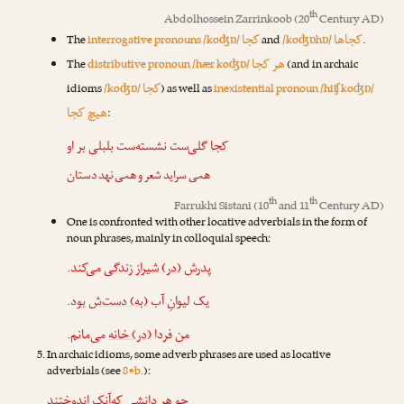
th
Abdolhossein Zarrinkoob
(20
Century AD)
کجاها
کجا
The
interrogative pronouns /koʤɒ/
and
/koʤɒhɒ/
.
هر کجا
The
distributive pronoun /hær koʤɒ/
(and in archaic
کجا
idioms
/koʤɒ/
) as well as
inexistential pronoun /hiʧ koʤɒ/
هیچ کجا
:
کجا
گلی‌ست نشسته‌ست بلبلی بر او
همی سراید شعر و همی نهد دستان
th
th
Farrukhi Sistani
(10
and 11
Century AD)
One is confronted with other locative adverbials in the form of
noun phrases, mainly in colloquial speech:
پدرش
(در) شیراز
زندگی می‌کند.
یک لیوانِ آب
(به) دست‌ش
بود.
من فردا
(در) خانه
می‌مانم.
In archaic idioms, some adverb phrases are used as locative
adverbials (see
8•b.
):
چو هر دانشی که‌
آنک
اندوختند