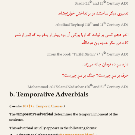
th
th
Saadi
(12
and 13
Century AD)
.
در برانداختنِ خوارزم‌شاه
تدبیری دیگر ساختند
th
th
Abolfazl Beyhaqi
(10
and 11
Century AD)
اندر عجم کسی بر نیامد که او را بزرگیِ آن بود پیش از یعقوب، که
اندر او
شعر
گفتندی مگر حمزه بـنِ عبداللّه.
th
From the book “
Tarikh Sistan
” (۱۱
Century AD)
دارد
سرِ ده تومان
چانه می‌زند.
حرف
بر سرِ چی
‌ست؟ جنگ
بر سرِ چی
‌ست؟
th
st
Mohammad-Ali Eslami Nadushan
(20
and 21
Century AD)
b. Temporative Adverbials
(See also
18•۴•a. Temporal Clauses
.)
The
temporative adverbial
determines the temporal moment of the
sentence.
This adverbial usually appears in the following forms: