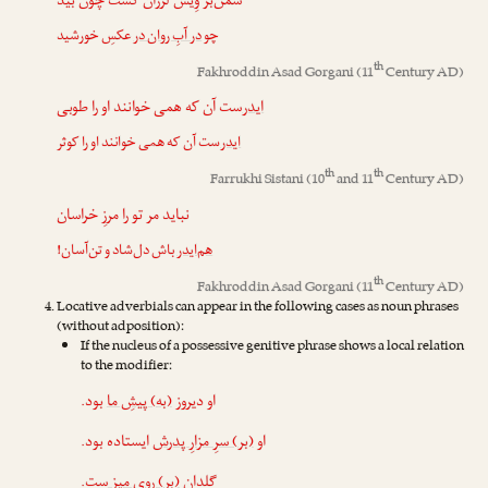
سمن‌بر وِیس لرزان گشت چون بید
چو
در آبِ ر‌وان در
عکسِ خورشید
th
Fakhroddin Asad Gorgani
(11
Century AD)
ایدر
‌ست آن که همی خوانند او را طوبی
ایدر
‌ست آن که همی خوانند او را کوثر
th
th
Farrukhi Sistani
(10
and 11
Century AD)
نباید مر تو را مرزِ خراسان
هم‌ایدر
باش دل‌شاد و تن‌آسان!
th
Fakhroddin Asad Gorgani
(11
Century AD)
Locative adverbials can appear in the following cases as noun phrases
(without adposition):
If the nucleus of a possessive genitive phrase shows a local relation
to the modifier:
او دیروز
(به) پیشِ ما
بود.
او
(بر) سرِ مزارِ پدرش
ایستاده بود.
گلدان
(بر) رویِ میز
‌ست.