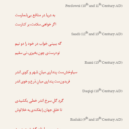
th
th
Ferdowsi
(10
and 11
Century AD)
به دریا در
منافع بی‌شمارست
اگر خواهی سلامت، بر کنارست
th
th
Saadi
(12
and 13
Century AD)
گه ببینی
خواب در
خود را دو نیم
تو درست‌ی چون بخیزی، نی سقیم
th
Rumi
(13
Century AD)
سیاوخش‌ست پنداری
میانِ شهر و کوی اندر
فریدون‌ست پنداری
میانِ دَرع و خوی اندر
th
Daqiqi
(10
Century AD)
گردِ گلِ سرخ اندر
خطی بکشیدی
تا خلقِ جهان را بفکندی به خلالوش
th
th
Rudaki
(9
and 10
Century AD)