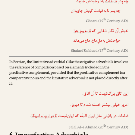
چه پدر
تا به ابد
باد وجودش جاوید
چه پسر
تا به قیامت
کرم‌ش جاویدان
th
Ghaani
(19
Century AD)
خوش آن نگار شفایی که
تا به روزِ جزا
جراحت‌ش به دلِ داغ، داغ می‌ماند
th
Shafaei Esfahani
(17
Century AD)
In Persian, the limitative adverbial (like the origative adverbial) involves
the reference of comparison based on elements included in the
predicative complement, provided that the predicative complement is a
comparative noun and the limitative adverbial is not placed directly after
it:
.
تا آن اتاق
این اتاق بزرگ‌ترست
.
تا دیروز
امروز خیلی بیشتر خسته شدم
.
تا در اروپا و امریکا
قطعات در ولایتی مثلِ ایران البتّه که ارزان‌ترست
th
Jalal Al-e Ahmad
(20
Century AD)