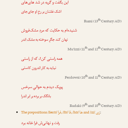
این بگفت و
گریه در
شد های‌های
اشک غلتـان بر رخِ او جای‌جای
th
Rumi
(13
Century AD)
شنیده‌ام به حکایت که مردِ مشک‌فروش
نهان کند جگرِ سوخته
به مشک اندر
th
th
Mu’izzi
(11
and 12
Century AD)
همه راستی کن!، که از راستی
نیاید
به کار اندرون
کاستی
th
th
Ferdowsi
(10
and 11
Century AD)
پوپک دیدم به حوالیِ سرخس
بانگک بر برده
بر ابر اندر
ا
th
th
Rudaki
(9
and 10
Century AD)
زی
ها
فا
فرا
The prepositions /færɒ/
, /fɒ/
, /hɒ/
and /zi/
:
رفت و نهانی‌ش
فرا خانه
برد