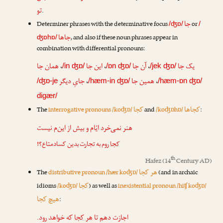
تو
.
جا
Determiner phrases with the determinative focus
or
/ʤɒ/
/
جاها
, and also if these noun phrases appear in
ʤɒhɒ/
combination with differential pronouns:
همان جا
،
این جا
،
آن جا
،
یک جا
/in ʤɒ/
/ɒn ʤɒ/
/jek ʤɒ/
جایِ دیگر
،
همین جا
،
/ʤɒ-je
/hæm-in ʤɒ/
/hæm-ɒn ʤɒ/
digær/
کجاها
کجا
The
interrogative pronouns /koʤɒ/
and
/koʤɒhɒ/
:
هنر نمی‌خرد ایّام و بیش از این‌م نیست
کجا
روم به تجارت بدین کساد‌متاع؟!
th
Hafez
(14
Century AD)
هر کجا
The
distributive pronoun /hær koʤɒ/
(and in archaic
کجا
idioms
/koʤɒ/
) as well as
inexistential pronoun /hiʧ koʤɒ/
هیچ کجا
:
اجازت دهم تا
هر کجا
که خواهد رود.