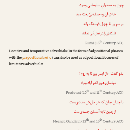
چون به صحرایِ سلیمانی رسید
خاکِ آن ره جملـه زرِّ پخته دید
بر سرِ زر تا چهل فرسنگ راند
تا که زر را در نظر آبی نماند
th
Rumi
(13
Century AD)
Locative and temporative adverbials (in the form of adpositional phrases
به
with the
preposition /bæ/
) can also be used as adpositional focuses of
limitative adverbials:
!
تا به روم
بدو گفت: «از ایدر برو
میاسای هیچ اندر آبادبوم!»
th
th
Ferdowsi
(10
and 11
Century AD)
با چنان جان که هر دل‌ش مددی‌ست
از زمین
تا به آسمان
جسدی‌ست
th
th
Nezami Gandjavi
(12
and 13
Century AD)