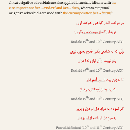
Local
origative adverbials are also applied in archaic idioms with
the
circumpositions /æz ~ ændær/ and /æz ~ dær/
, whereas
temporal
origative adverbials are used with
the circumposition /æz ~ færɒz/
:
و
ز درخت اندر
گواهی خواهد اوی
تو بدآن گاه
از درخت اندر
بگوی!
th
th
Rudaki
(9
and 10
Century AD)
وآن که به شادی یکی قدح بخورد زوی
رنج نبیند
از آن فراز
و نه احزان
th
th
Rudaki
(9
and 10
Century AD)
تا جهان بود
از سرِ آدم فراز
کس نبود از راهِ دانش بی‌نیاز
th
th
Rudaki
(9
and 10
Century AD)
گر نبودم به مرادِ دل او دیّ و پریر
به مرادِ دل او باشم
از امروز فراز
th
th
Farrukhi Sistani
(10
and 11
Century AD)