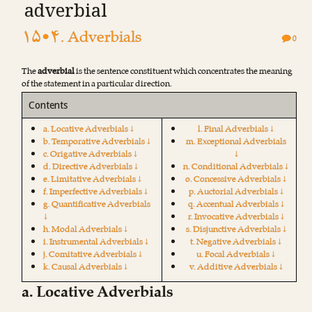
adverbial
۱۵•۴. Adverbials
0
The
adverbial
is the sentence constituent which concentrates the meaning
of the statement in a particular direction.
Contents
a. Locative Adverbials ↓
l. Final Adverbials ↓
b. Temporative Adverbials ↓
m. Exceptional Adverbials
c. Origative Adverbials ↓
↓
d. Directive Adverbials ↓
n. Conditional Adverbials ↓
e. Limitative Adverbials ↓
o. Concessive Adverbials ↓
f. Imperfective Adverbials ↓
p. Auctorial Adverbials ↓
g. Quantificative Adverbials
q. Accentual Adverbials ↓
↓
r. Invocative Adverbials ↓
h. Modal Adverbials ↓
s. Disjunctive Adverbials ↓
i. Instrumental Adverbials ↓
t. Negative Adverbials ↓
j. Comitative Adverbials ↓
u. Focal Adverbials ↓
k. Causal Adverbials ↓
v. Additive Adverbials ↓
a. Locative Adverbials