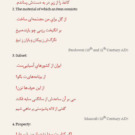
کاغذ را
از زیرِ در
به دست‌ش رساندم.
The material of which an item consists:
از گل
برایِ من مجسّمه‌ای ساخت.
بر انگیخت رزمی چو بارنده‌میغ
تگرگ‌ش
زِ پیکان
و باران
زِ تیغ
th
th
Ferdowsi
(10
and 11
Century AD)
Subset:
ایران
از کشورهایِ آسیایی
‌ست.
از برنامه‌های‌ت
بگو!
از این حرف‌ها
نزن!
می بر آن ساعدش از ساتگنی سایه فکند
گفتی
از لاله
پشیزستی بر ماهیِ شیم
th
Maarufi
(10
Century AD)
Property:
اگر کتاب‌ت پیدا نشد،
از من
را بر دار!