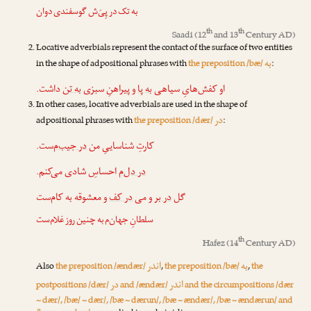
به تک در پِیَ‌ش گوسفندی دوان
th
th
Saadi
(12
and 13
Century AD)
Locative adverbials represent the contact of the surface of two entities
به
in the shape of adpositional phrases with
the preposition /bæ/
:
او کفش‌هایِ سیاهی
به پا
و پیراهنِ سبزی
به تن
داشت.
In other cases, locative adverbials are used in the shape of
در
adpositional phrases with
the preposition /dær/
:
کارتِ شناساییِ من
در جیب‌م
‌ست.
در دل‌م
احساسِ شادی می‌کنم.
گل
در بر
و می
در کف
و معشوقه به کام‌ست
سلطانِ جهان‌م به چنین روز غلام‌ست
th
Hafez
(14
Century AD)
به
اندر
Also
the preposition /ændær/
,
the preposition /bæ/
,
the
اندر
در
postpositions /dær/
and /ændær/
and the circumpositions /dær
~ dær/, /bæ/ ~ dær/, /bæ ~ dærun/, /bæ ~ ændær/, /bæ ~ ændærun/ and