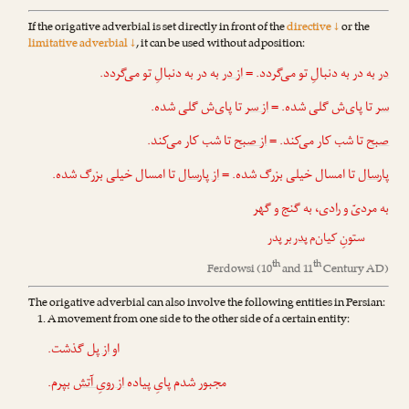
If the origative adverbial is set directly in front of the
directive ↓
or the
limitative adverbial ↓
, it can be used without adposition:
در
به در به دنبالِ تو می‌گردد. =
از در
به در به دنبالِ تو می‌گردد.
سر
تا پای‌ش گلی شده. =
از سر
تا پای‌ش گلی شده.
صبح
تا شب کار می‌کند. =
از صبح
تا شب کار می‌کند.
پارسال
تا امسال خیلی بزرگ شده. =
از پارسال
تا امسال خیلی بزرگ شده.
به مردیّ و رادی، به گنج و گهر
ستونِ کیان‌م
پدر
بر پدر
th
th
Ferdowsi
(10
and 11
Century AD)
The origative adverbial can also involve the following entities in Persian:
A movement from one side to the other side of a certain entity:
او
از پل
گذشت.
مجبور شدم پایِ پیاده
از رویِ آتش
بپرم.