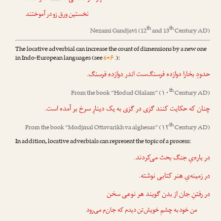
نخستین ورق زو در آموختند
th
th
Nezami Gandjavi
(12
and 13
Century AD)
The locative adverbial can increase the count of dimensions by a new one
in Indo-European languages (see
6•۶.
):
.
اندر دوازده فرسنگ
حدودِ بخارا دوازده فرسنگ‌ست
th
From the book “
Hodud Olalam
” (۱۰
Century AD)
چنان که حکایت کنند گزی
در گزی
به یک دینارِ سرخ بر آمده است.
th
From the book “
Modjmal Ottavarikh va alghesas
” (۱۲
Century AD)
In addition, locative adverbials can represent the topic of a process:
در باره‌یِ جنگ
بحث می‌کردند.
در زمینه‌یِ هنر
کتابی نوشته.
در رفتنِ جان از بدن
گویند هر نوعی سخن
من خود به چشمِ خویش‌تن دیدم که جان‌م می‌رود