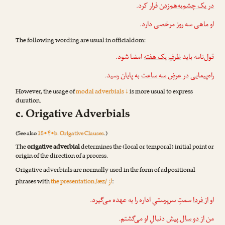
در یک چشم‌به‌هم‌زدن
فرار کرد.
او
ماهی
سه روز مرخصی دارد.
The following wording are usual in officialdom:
قول‌نامه باید
ظرفِ یک هفته
امضا شود.
راه‌پیمایی
در عرضِ سه ساعت
به پایان رسید.
However, the usage of
modal adverbials ↓
is more usual to express
duration.
c. Origative Adverbials
(See also
18•۴•b. Origative Clauses
.)
The
origative adverbial
determines the (local or temporal) initial point or
origin of the direction of a process.
Origative adverbials are normally used in the form of adpositional
از
phrases with
the presentation /æz/
:
او
از فردا
سمتِ سرپرستیِ اداره را به عهده می‌گیرد.
من
از دو سال پیش
دنبالِ او می‌گشتم.