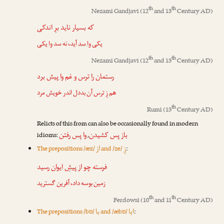
th
th
Nezami Gandjavi
(12
and 13
Century AD)
که بسیار ناید برِ اندکی
یکی
وا سد
آید، نه سد
وا یکی
th
th
Nezami Gandjavi
(12
and 13
Century AD)
رستمان را ترس و غم
وا پیش
برد
هم زِ ترس آن بددل اندر خویش مرد
th
Rumi
(13
Century AD)
Relicts of this from can also be occasionally found in modern
باز پس کشیدن
وا پس
رفتن
idioms:
,
زِ
از
The prepositions /æz/
and /ze/
:
فرسته چو
از پیشِ ایوان
رسید
زمین بوسه داد، آفرین گسترید
th
th
Ferdowsi
(10
and 11
Century AD)
ابا
با
The prepositions /bɒ/
and /æbɒ/
: