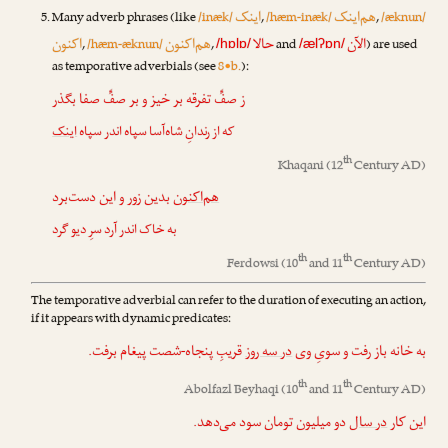
هم‌اینک
اینک
Many adverb phrases (like
/inæk/
,
/hæm-inæk/
,
/æknun/
الآن
حالا
هم‌اکنون
اکنون
,
/hæm-æknun/
,
and
) are used
/hɒlɒ/
/ælʔɒn/
as temporative adverbials (see
8•b.
):
ز صفِّ تفرقه بر خیز و بر صفِّ صفا بگذر
که از رندانِ شاه‌آسا سپاه اندر سپاه
اینک
th
Khaqani
(12
Century AD)
هم‌اکنون
بدین زور و این دست‌برد
به خاک اندر آرد سرِ دیو گرد
th
th
Ferdowsi
(10
and 11
Century AD)
The temporative adverbial can refer to the duration of executing an action,
if it appears with dynamic predicates:
به خانه باز رفت و سویِ وی
در سه روز
قریبِ پنجاه-شصت پیغام برفت.
th
th
Abolfazl Beyhaqi
(10
and 11
Century AD)
این کار
در سال
دو میلیون تومان سود می‌دهد.