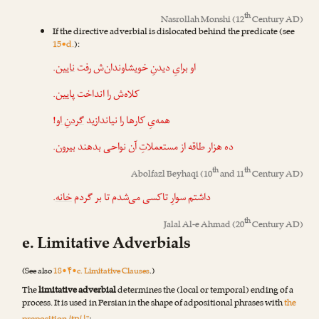
th
Nasrollah Monshi
(12
Century AD)
If the directive adverbial is dislocated behind the predicate (see
15•d.
):
.
نایین
او برایِ دیدنِ خویشاوندان‌ش رفت
.
پایین
کلاه‌ش را انداخت
!
گردنِ او
همه‌یِ کارها را نیاندازید
.
بیرون
ده هزار طاقه از مستعملاتِ آن نواحی بدهند
th
th
Abolfazl Beyhaqi
(10
and 11
Century AD)
.
خانه
داشتم سوارِ تاکسی می‌شدم تا بر گردم
th
Jalal Al-e Ahmad
(20
Century AD)
e. Limitative Adverbials
(See also
18•۴•c. Limitative Clauses
.)
The
limitative adverbial
determines the (local or temporal) ending of a
process. It is used in Persian in the shape of adpositional phrases with
the