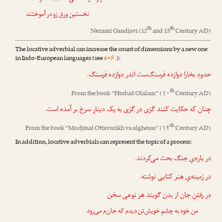
نخستین ورق زو در آموختند
th
th
Nezami Gandjavi
(12
and 13
Century AD)
The locative adverbial can increase the count of dimensions by a new one
in Indo-European languages (see
6•۶.
):
.
اندر دوازده فرسنگ
حدودِ بخارا دوازده فرسنگ‌ست
th
From the book “
Hodud Olalam
” (۱۰
Century AD)
چنان که حکایت کنند گزی
در گزی
به یک دینارِ سرخ بر آمده است.
th
From the book “
Modjmal Ottavarikh va alghesas
” (۱۲
Century AD)
In addition, locative adverbials can represent the topic of a process:
در باره‌یِ جنگ
بحث می‌کردند.
در زمینه‌یِ هنر
کتابی نوشته.
در رفتنِ جان از بدن
گویند هر نوعی سخن
من خود به چشمِ خویش‌تن دیدم که جان‌م می‌رود