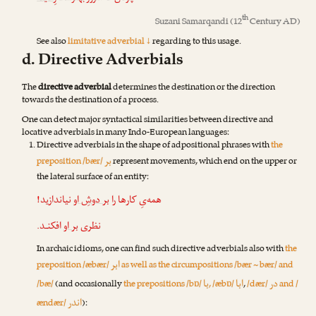
th
Suzani Samarqandi
(12
Century AD)
See also
limitative adverbial ↓
regarding to this usage.
d. Directive Adverbials
The
directive adverbial
determines the destination or the direction
towards the destination of a process.
One can detect major syntactical similarities between directive and
locative adverbials in many Indo-European languages:
Directive adverbials in the shape of adpositional phrases with
the
بر
preposition /bær/
represent movements, which end on the upper or
the lat‌eral surface of an entity:
همه‌یِ کارها را
بر دوشِ او
نیاندازید!
نظری
بر او
افکنـد.
In archaic idioms, one can find such directive adverbials also with
the
ابر
preposition /æbær/
as well as the circumpositions /bær ~ bær/ and
در
ابا
با
/bæ/
(and occasionally
the prepositions /bɒ/
, /æbɒ/
,
/dær/
and /
اندر
ændær/
):