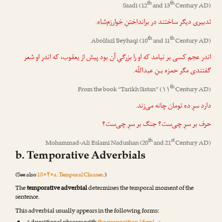
th
th
Saadi
(12
and 13
Century AD)
.
در برانداختنِ خوارزم‌شاه
تدبیری دیگر ساختند
th
th
Abolfazl Beyhaqi
(10
and 11
Century AD)
اندر عجم کسی بر نیامد که او را بزرگیِ آن بود پیش از یعقوب، که
اندر او
شعر
گفتندی مگر حمزه بـنِ عبداللّه.
th
From the book “
Tarikh Sistan
” (۱۱
Century AD)
دارد
سرِ ده تومان
چانه می‌زند.
حرف
بر سرِ چی
‌ست؟ جنگ
بر سرِ چی
‌ست؟
th
st
Mohammad-Ali Eslami Nadushan
(20
and 21
Century AD)
b. Temporative Adverbials
(See also
18•۴•a. Temporal Clauses
.)
The
temporative adverbial
determines the temporal moment of the
sentence.
This adverbial usually appears in the following forms: