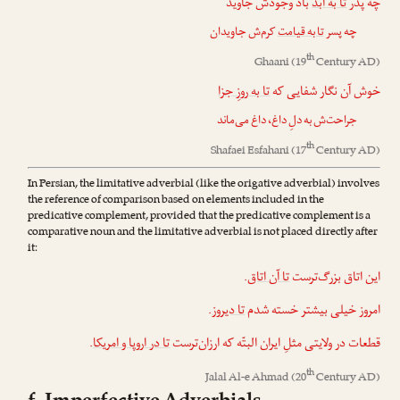
چه پدر
تا به ابد
باد وجودش جاوید
چه پسر
تا به قیامت
کرم‌ش جاویدان
th
Ghaani
(19
Century AD)
خوش آن نگار شفایی که
تا به روزِ جزا
جراحت‌ش به دلِ داغ، داغ می‌ماند
th
Shafaei Esfahani
(17
Century AD)
In Persian, the limitative adverbial (like the origative adverbial) involves
the reference of comparison based on elements included in the
predicative complement, provided that the predicative complement is a
comparative noun and the limitative adverbial is not placed directly after
it:
.
تا آن اتاق
این اتاق بزرگ‌ترست
.
تا دیروز
امروز خیلی بیشتر خسته شدم
.
تا در اروپا و امریکا
قطعات در ولایتی مثلِ ایران البتّه که ارزان‌ترست
th
Jalal Al-e Ahmad
(20
Century AD)