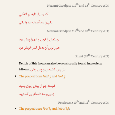
th
th
Nezami Gandjavi
(12
and 13
Century AD)
که بسیار ناید برِ اندکی
یکی
وا سد
آید، نه سد
وا یکی
th
th
Nezami Gandjavi
(12
and 13
Century AD)
رستمان را ترس و غم
وا پیش
برد
هم زِ ترس آن بددل اندر خویش مرد
th
Rumi
(13
Century AD)
Relicts of this from can also be occasionally found in modern
باز پس کشیدن
وا پس
رفتن
idioms:
,
زِ
از
The prepositions /æz/
and /ze/
:
فرسته چو
از پیشِ ایوان
رسید
زمین بوسه داد، آفرین گسترید
th
th
Ferdowsi
(10
and 11
Century AD)
ابا
با
The prepositions /bɒ/
and /æbɒ/
: