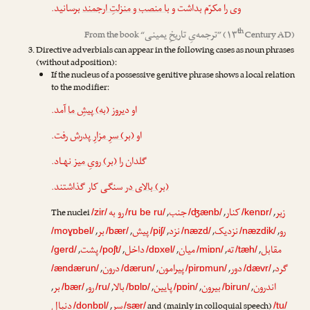
وی را مکرّم بداشت و
با منصب و منزلتِ ارجمند
برسانید.
th
ترجمه‌یِ تاریخِ یمینی
From the book “
” (۱۳
Century AD)
Directive adverbials can appear in the following cases as noun phrases
(without adposition):
If the nucleus of a possessive genitive phrase shows a local relation
to the modifier:
او دیروز
(به) پیشِ ما
آمد.
او
(بر) سرِ مزارِ پدرش
رفت.
گلدان را
(بر) رویِ میز
نهـاد.
(بر) بالای در
سنگی کار گذاشتند.
زیر
کنار
جنب
رو به
The nuclei
,
,
,
/zir/
/ru be ru/
/ʤænb/
/kenɒr/
رو
نزدیک
نزد
پیش
بر
,
,
,
,
,
/moɣɒbel/
/bær/
/piʃ/
/næzd/
/næzdik/
مقابل
ته
میان
داخل
پشت
,
,
,
,
,
/gerd/
/poʃt/
/dɒxel/
/miɒn/
/tæh/
گرد
دور
پیرامون
درون
,
,
,
,
/ændærun/
/dærun/
/pirɒmun/
/dævr/
اندرون
بیرون
پایین
بالا
رو
بر
,
,
,
,
,
,
/bær/
/ru/
/bɒlɒ/
/pɒin/
/birun/
سر
دنبال
,
and (mainly in colloquial speech)
/donbɒl/
/sær/
/tu/