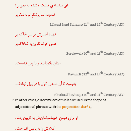
!
به قمر بر
ای سلسله‌یِ مُشک فکنده
خندیده لبِ پرشکرِ تو به شکر بر
th
th
Masud Saad Salman
(11
and 12
Century AD)
نهـاد افسرش
بر سرِ خاک بر
همی خواند نفرین به ضحّاک بر
th
th
Ferdowsi
(10
and 11
Century AD)
عنان بگردانید و
با پیل
نشست.
th
th
Ravandi
(12
and 13
Century AD)
بفرمود تا آن صله‌یِ گران را
در پیل
نهادند.
th
th
Abolfazl Beyhaqi
(10
and 11
Century AD)
In other cases, directive adverbials are used in the shape of
به
adpositional phrases with
the preposition /bæ/
:
او برایِ دیدنِ خویشاوندان‌ش
به نایین
رفت.
کلاه‌ش را
به پایین
انداخت.