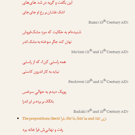
این بگفت و
گریه در
شد های‌های
اشک غلتـان بر رخِ او جای‌جای
th
Rumi
(13
Century AD)
شنیده‌ام به حکایت که مردِ مشک‌فروش
نهان کند جگرِ سوخته
به مشک اندر
th
th
Mu’izzi
(11
and 12
Century AD)
همه راستی کن!، که از راستی
نیاید
به کار اندرون
کاستی
th
th
Ferdowsi
(10
and 11
Century AD)
پوپک دیدم به حوالیِ سرخس
بانگک بر برده
بر ابر اندر
ا
th
th
Rudaki
(9
and 10
Century AD)
زی
ها
فا
فرا
The prepositions /færɒ/
, /fɒ/
, /hɒ/
and /zi/
:
رفت و نهانی‌ش
فرا خانه
برد