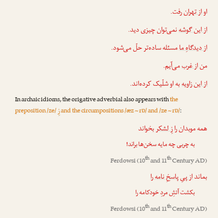
او
از تهران
رفت.
از این گوشه
نمی‌توان چیزی دید.
از دیدگاهِ ما
مسئله ساده‌تر حلّ می‌شود.
من
از غرب
می‌آیم.
از این زاویه
به او شلّیک کرده‌اند.
In archaic idioms, the origative adverbial also appears with
the
زِ
preposition /ze/
and the circumpositions /æz ~ rɒ/ and /ze ~ rɒ/
:
همه موبدان را
زِ لشکر
بخواند
به چربی چه مایه سخن‌ها براند!
th
th
Ferdowsi
(10
and 11
Century AD)
بماند
از پیِ پاسخِ نامه را
بکشت آتشِ مردِ خودکامه را
th
th
Ferdowsi
(10
and 11
Century AD)