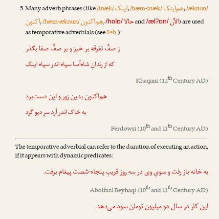
هم‌اینک
اینک
Many adverb phrases (like
/inæk/
,
/hæm-inæk/
,
/æknun/
الآن
حالا
هم‌اکنون
اکنون
,
/hæm-æknun/
,
and
) are used
/hɒlɒ/
/ælʔɒn/
as temporative adverbials (see
8•b.
):
ز صفِّ تفرقه بر خیز و بر صفِّ صفا بگذر
که از رندانِ شاه‌آسا سپاه اندر سپاه
اینک
th
Khaqani
(12
Century AD)
هم‌اکنون
بدین زور و این دست‌برد
به خاک اندر آرد سرِ دیو گرد
th
th
Ferdowsi
(10
and 11
Century AD)
The temporative adverbial can refer to the duration of executing an action,
if it appears with dynamic predicates:
به خانه باز رفت و سویِ وی
در سه روز
قریبِ پنجاه-شصت پیغام برفت.
th
th
Abolfazl Beyhaqi
(10
and 11
Century AD)
این کار
در سال
دو میلیون تومان سود می‌دهد.