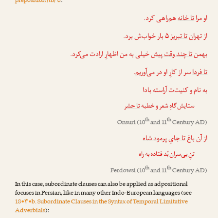
تا
preposition /tɒ/
:
او مرا
تا خانه
هم‌راهی کرد.
از تهران
تا تبریز
۵ بار خواب‌ش برد.
بهمن
تا چند وقت پیش
خیلی به من اظهارِ ارادت می‌کرد.
تا فردا
سر از کارِ او در می‌آوریم.
به نام و کنیت‌ت آراسته بادا
ستایش‌گاهِ شعر و خطبه
تا حشر
th
th
Onsuri
(10
and 11
Century AD)
از آن باغ
تا جایِ پرمود شاه
تنِ بی‌سران بُد فتاده به راه
th
th
Ferdowsi
(10
and 11
Century AD)
In this case, subordinate clauses can also be applied as adpositional
focuses in Persian, like in many other Indo-European languages (see
18•۳•b. Subordinate Clauses in the Syntax of Temporal Limitative
Adverbials
):