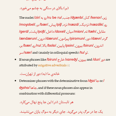
(بر) بالای در
سنگی به چشم می‌خورد.
زیر
کنار
جنب
رو به
The nuclei
,
,
,
/zir/
/ru be ru/
/ʤænb/
/kenɒr/
رو
نزدیک
نزد
پیش
بر
,
,
,
,
,
/moɣɒbel/
/bær/
/piʃ/
/næzd/
/næzdik/
مقابل
ته
میان
داخل
پشت
,
,
,
,
,
/gerd/
/poʃt/
/dɒxel/
/miɒn/
/tæh/
گرد
دور
پیرامون
درون
,
,
,
,
/ændærun/
/dærun/
/pirɒmun/
/dævr/
اندرون
بیرون
پایین
بالا
رو
بر
,
,
,
,
,
,
/bær/
/ru/
/bɒlɒ/
/pɒin/
/birun/
تو
سر
and (mainly in colloquial speech)
.
/sær/
/tu/
دور
بیرون
خارج
If noun phrases like
,
and
are
/birun/
/xɒreʤ/
/dur/
attributed by
origative adverbials ↓
:
خانه‌یِ ما
(به) دور از تهران
‌ست.
جا
Determiner phrases with the determinative focus
or
/ʤɒ/
/
جاها
, and if these noun phrases also appear in
ʤɒhɒ/
combination with differential pronouns:
هر تابستان
(در) این جا
پنج نهال می‌کارد.
یک جا
در مرگِ پدر می‌گرید.
جایِ دیگر
به سوگِ یاران می‌نشینـد.