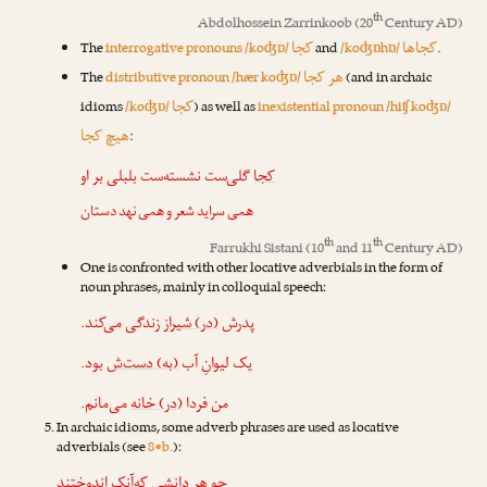
th
Abdolhossein Zarrinkoob
(20
Century AD)
کجاها
کجا
The
interrogative pronouns /koʤɒ/
and
/koʤɒhɒ/
.
هر کجا
The
distributive pronoun /hær koʤɒ/
(and in archaic
کجا
idioms
/koʤɒ/
) as well as
inexistential pronoun /hiʧ koʤɒ/
هیچ کجا
:
کجا
گلی‌ست نشسته‌ست بلبلی بر او
همی سراید شعر و همی نهد دستان
th
th
Farrukhi Sistani
(10
and 11
Century AD)
One is confronted with other locative adverbials in the form of
noun phrases, mainly in colloquial speech:
پدرش
(در) شیراز
زندگی می‌کند.
یک لیوانِ آب
(به) دست‌ش
بود.
من فردا
(در) خانه
می‌مانم.
In archaic idioms, some adverb phrases are used as locative
adverbials (see
8•b.
):
چو هر دانشی که‌
آنک
اندوختند