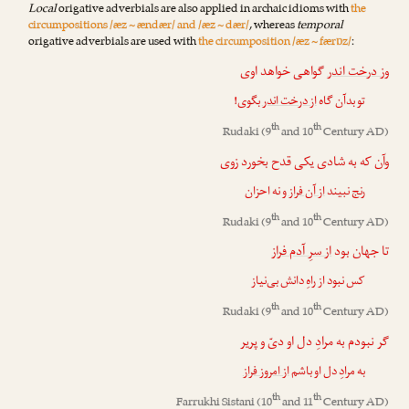
Local
origative adverbials are also applied in archaic idioms with
the
circumpositions /æz ~ ændær/ and /æz ~ dær/
, whereas
temporal
origative adverbials are used with
the circumposition /æz ~ færɒz/
:
و
ز درخت اندر
گواهی خواهد اوی
تو بدآن گاه
از درخت اندر
بگوی!
th
th
Rudaki
(9
and 10
Century AD)
وآن که به شادی یکی قدح بخورد زوی
رنج نبیند
از آن فراز
و نه احزان
th
th
Rudaki
(9
and 10
Century AD)
تا جهان بود
از سرِ آدم فراز
کس نبود از راهِ دانش بی‌نیاز
th
th
Rudaki
(9
and 10
Century AD)
گر نبودم به مرادِ دل او دیّ و پریر
به مرادِ دل او باشم
از امروز فراز
th
th
Farrukhi Sistani
(10
and 11
Century AD)