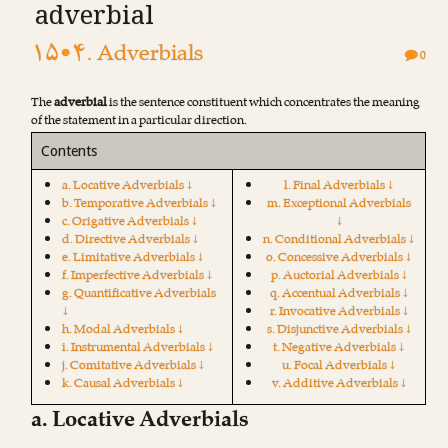
adverbial
۱۵•۴. Adverbials
0
The
adverbial
is the sentence constituent which concentrates the meaning
of the statement in a particular direction.
Contents
a. Locative Adverbials ↓
l. Final Adverbials ↓
b. Temporative Adverbials ↓
m. Exceptional Adverbials
c. Origative Adverbials ↓
↓
d. Directive Adverbials ↓
n. Conditional Adverbials ↓
e. Limitative Adverbials ↓
o. Concessive Adverbials ↓
f. Imperfective Adverbials ↓
p. Auctorial Adverbials ↓
g. Quantificative Adverbials
q. Accentual Adverbials ↓
↓
r. Invocative Adverbials ↓
h. Modal Adverbials ↓
s. Disjunctive Adverbials ↓
i. Instrumental Adverbials ↓
t. Negative Adverbials ↓
j. Comitative Adverbials ↓
u. Focal Adverbials ↓
k. Causal Adverbials ↓
v. Additive Adverbials ↓
a. Locative Adverbials