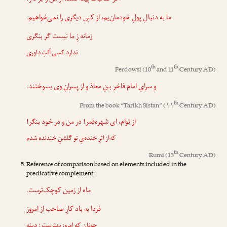
ما به دنبالِ پولِ خودمان‌یم،
از کسِ دیگری
را نمی‌خواهیم.
زمانه
زِ ما
نیست گر بنگری
ندارد کسی آلتِ داوری
th
th
Ferdowsi
(10
and 11
Century AD)
و سرایِ امام فاخر بـنِ معاذ و
از پسرانِ وی
بسوختند.
th
From the book “
Tarikh Sistan
” (۱۱
Century AD)
از تو
ام، ای شهره‌قمر! در من و در خود بنگر!
که‌از اثرِ خنده‌یِ تو گلشنِ خندنده شدم
th
Rumi
(13
Century AD)
Reference of comparison based on elements included in the
predicative complement:
ماه
از زمین
کوچک‌ترست.
فردا به باد کارِ صاحب
از امروز
چونان که امروز بهترست
زِ دینه