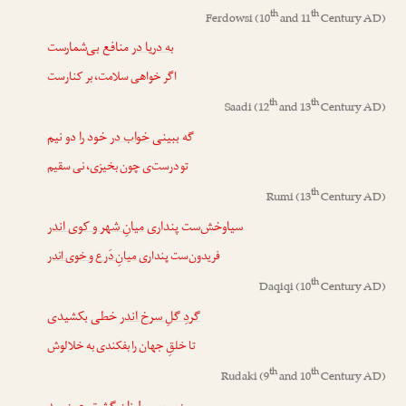
th
th
Ferdowsi
(10
and 11
Century AD)
به دریا در
منافع بی‌شمارست
اگر خواهی سلامت، بر کنارست
th
th
Saadi
(12
and 13
Century AD)
گه ببینی
خواب در
خود را دو نیم
تو درست‌ی چون بخیزی، نی سقیم
th
Rumi
(13
Century AD)
سیاوخش‌ست پنداری
میانِ شهر و کوی اندر
فریدون‌ست پنداری
میانِ دَرع و خوی اندر
th
Daqiqi
(10
Century AD)
گردِ گلِ سرخ اندر
خطی بکشیدی
تا خلقِ جهان را بفکندی به خلالوش
th
th
Rudaki
(9
and 10
Century AD)