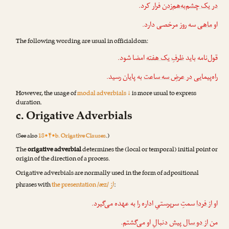
در یک چشم‌به‌هم‌زدن
فرار کرد.
او
ماهی
سه روز مرخصی دارد.
The following wording are usual in officialdom:
قول‌نامه باید
ظرفِ یک هفته
امضا شود.
راه‌پیمایی
در عرضِ سه ساعت
به پایان رسید.
However, the usage of
modal adverbials ↓
is more usual to express
duration.
c. Origative Adverbials
(See also
18•۴•b. Origative Clauses
.)
The
origative adverbial
determines the (local or temporal) initial point or
origin of the direction of a process.
Origative adverbials are normally used in the form of adpositional
از
phrases with
the presentation /æz/
:
او
از فردا
سمتِ سرپرستیِ اداره را به عهده می‌گیرد.
من
از دو سال پیش
دنبالِ او می‌گشتم.