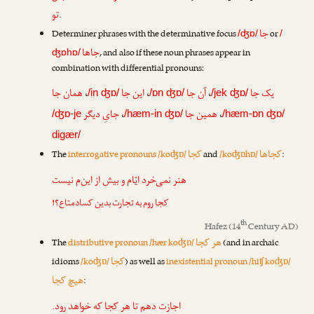
تو
.
جا
Determiner phrases with the determinative focus
or
/ʤɒ/
/
جاها
, and also if these noun phrases appear in
ʤɒhɒ/
combination with differential pronouns:
همان جا
،
این جا
،
آن جا
،
یک جا
/in ʤɒ/
/ɒn ʤɒ/
/jek ʤɒ/
جایِ دیگر
،
همین جا
،
/ʤɒ-je
/hæm-in ʤɒ/
/hæm-ɒn ʤɒ/
digær/
کجاها
کجا
The
interrogative pronouns /koʤɒ/
and
/koʤɒhɒ/
:
هنر نمی‌خرد ایّام و بیش از این‌م نیست
کجا
روم به تجارت بدین کساد‌متاع؟!
th
Hafez
(14
Century AD)
هر کجا
The
distributive pronoun /hær koʤɒ/
(and in archaic
کجا
idioms
/koʤɒ/
) as well as
inexistential pronoun /hiʧ koʤɒ/
هیچ کجا
:
اجازت دهم تا
هر کجا
که خواهد رود.