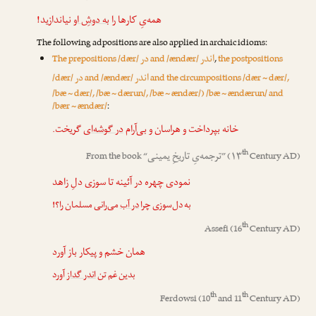
همه‌یِ کارها را
به دوشِ او
نیاندازید!
The following adpositions are also applied in archaic idioms:
اندر
در
The prepositions /dær/
and /ændær/
,
the postpositions
اندر
در
/dær/
and /ændær/
and the circumpositions /dær ~ dær/,
/bæ ~ dær/, /bæ ~ dærun/, /bæ ~ ændær/) /bæ ~ ændærun/ and
/bær ~ ændær/
:
خانه بپرداخت و هراسان و بی‌آرام
در گوشه‌ای
گریخت.
th
ترجمه‌یِ تاریخِ یمینی
From the book “
” (۱۳
Century AD)
نمودی چهره در آئینه تا سوزی دلِ زاهد
به دل‌سوزی چرا
در آب
می‌رانی مسلمان را؟!
th
Assefi
(16
Century AD)
همان خشم و پیکار باز آورد
بدین غم تن
اندر گداز
آورد
th
th
Ferdowsi
(10
and 11
Century AD)