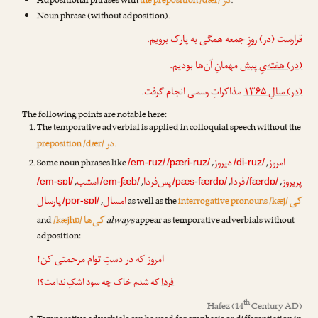
در
Adpositional phrases with
the preposition /dær/
.
Noun phrase (without adposition).
قرارست
(در) روزِ جمعه
همگی به پارک برویم.
(در) هفته‌یِ پیش
مهمانِ آن‌ها بودیم.
(در) سالِ ۱۳۶۵
مذاکراتِ رسمی انجام گرفت.
The following points are notable here:
The temporative adverbial is applied in colloquial speech without the
در
preposition /dær/
.
امروز
دیروز
Some noun phrases like
,
,
/em-ruz/
/pæri-ruz/
/di-ruz/
پریروز
فردا
پس‌فردا
امشب
,
,
,
,
/em-sɒl/
/em-ʃæb/
/pæs-færdɒ/
/færdɒ/
کی
امسال
پارسال
,
as well as the
interrogative pronouns /kæj/
/pɒr-sɒl/
کی‌ها
and
/kæjhɒ/
always
appear as temporative adverbials without
adposition:
امروز
که در دستِ توام مرحمتی کن!
فردا
که شدم خاک چه سود اشکِ ندامت؟!
th
Hafez
(14
Century AD)