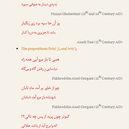
بَدره‌یِ دینار به صوفی سپرد
th
th
Nazari Ghohestani
(13
and 14
Century AD)
وز آن جا سپه برد
زی زنگبار
بشد تا جزیری به دریا کنار
th
Asadi Tusi
(11
Century AD)
وا
باز
The prepositions /bɒz/
and /vɒ/
همی تا
باز مرو
آیی همه راه
نیاسایی زِ رفتن گاه و بی‌گاه
th
Fakhroddin Asad Gorgani
(11
Century AD)
چو از خاور بر آمد ماهِ تابان
شهنشه
باز مرو
آمد شتابان
th
Fakhroddin Asad Gorgani
(11
Century AD)
کبوتر چون پرید از پس چه نالی؟!
که
وا برج
آید ار باشد حلالی