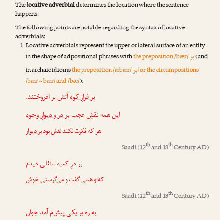
The
locative adverbial
determines the location where the sentence
happens.
The following points are notable regarding the syntax of locative
adverbials:
Locative adverbials represent the upper or la‌teral surface of an entity
بر
in the shape of adpositional phrases with
the preposition /bær/
(and
ابر
in archaic idioms
the preposition /æbær/
or the circumpositions
/bær ~ bær/ and /bæ/
):
بر فرازِ کوه
آتش بر افروختند.
این همه نقشِ عجب
بر در و دیوارِ وجود
هر که فکرت نکند نقش بود
بر دیوار
th
th
Saadi
(12
and 13
Century AD)
بر درِ کعبه
سائلی دیدم
که‌او همی گفت و می‌گرستی خوش
th
th
Saadi
(12
and 13
Century AD)
به ره بر
یکی پیش‌م آمد جوان