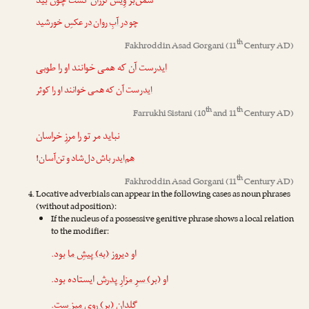
سمن‌بر وِیس لرزان گشت چون بید
چو
در آبِ ر‌وان در
عکسِ خورشید
th
Fakhroddin Asad Gorgani
(11
Century AD)
ایدر
‌ست آن که همی خوانند او را طوبی
ایدر
‌ست آن که همی خوانند او را کوثر
th
th
Farrukhi Sistani
(10
and 11
Century AD)
نباید مر تو را مرزِ خراسان
هم‌ایدر
باش دل‌شاد و تن‌آسان!
th
Fakhroddin Asad Gorgani
(11
Century AD)
Locative adverbials can appear in the following cases as noun phrases
(without adposition):
If the nucleus of a possessive genitive phrase shows a local relation
to the modifier:
او دیروز
(به) پیشِ ما
بود.
او
(بر) سرِ مزارِ پدرش
ایستاده بود.
گلدان
(بر) رویِ میز
‌ست.