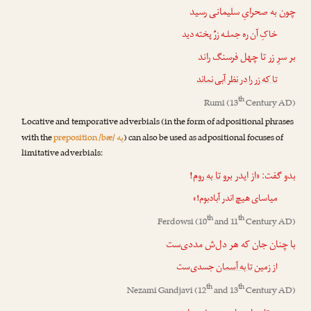
چون به صحرایِ سلیمانی رسید
خاکِ آن ره جملـه زرِّ پخته دید
بر سرِ زر تا چهل فرسنگ راند
تا که زر را در نظر آبی نماند
th
Rumi
(13
Century AD)
Locative and temporative adverbials (in the form of adpositional phrases
به
with the
preposition /bæ/
) can also be used as adpositional focuses of
limitative adverbials:
!
تا به روم
بدو گفت: «از ایدر برو
میاسای هیچ اندر آبادبوم!»
th
th
Ferdowsi
(10
and 11
Century AD)
با چنان جان که هر دل‌ش مددی‌ست
از زمین
تا به آسمان
جسدی‌ست
th
th
Nezami Gandjavi
(12
and 13
Century AD)