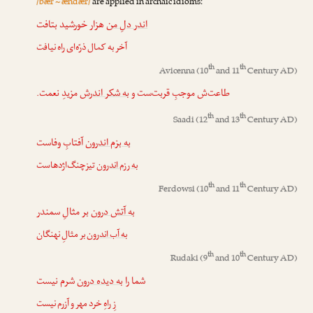
/bær ~ ændær/
are applied in archaic idioms:
اندر دلِ من
هزار خورشید بتافت
آخر به کمال ذرّه‌ای راه نیافت
th
th
Avicenna
(10
and 11
Century AD)
طاعت‌ش موجبِ قربت‌ست و
به شکر اندرش
مزیدِ نعمت.
th
th
Saadi
(12
and 13
Century AD)
به بزم اندرون
آفتابِ وفاست
به رزم اندرون
تیزچنگ‌اژدهاست
th
th
Ferdowsi
(10
and 11
Century AD)
به آتش درون
بر مثالِ سمندر
به آب اندرون
بر مثالِ نهنگان
th
th
Rudaki
(9
and 10
Century AD)
شما را
به دیده درون
شرم نیست
زِ راهِ خرد مهر و آزرم نیست