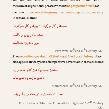
Temporative adverbials can be used for emphasis or differentiation in
را
the form of adpositional phrases without
the postposition /rɒ/
(as
مر
well as with
the preposition /mær/
or the circumposition /mær ~ rɒ/
in archaic idioms):
شب‌ها را کار می‌کرد. (= روزها را کار نمی‌کرد.)
ششم ماه را
روی بر تافتند
سویِ باده و بزم بشتافتند
th
th
Ferdowsi
(10
and 11
Century AD)
ابر
بر
به
اندر
The
prepositions /ændær/
,
/bæ/
and
/bær/
and /æbær/
are
also applied in the syntax of temporative adverbials in archaic idioms:
دهقان
به سحرگاهان
که‌از خانه بر آید
نه هیچ بیارامد و نه هیچ بپاید
th
th
Manuchehri
(10
and 11
Century AD)
.
بر دویست و پنجاه و پنج
اندر رمضان
بمرد
th
From the book “
Modjmal Ottavarikh va alghesas
” (۱۲
Century
AD)