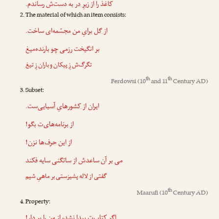
کاغذ را
از زیرِ در
به دست‌ش رساندم.
The material of which an item consists:
از گل
برایِ من مجسّمه‌ای ساخت.
بر انگیخت رزمی چو بارنده‌میغ
تگرگ‌ش
زِ پیکان
و باران
زِ تیغ
th
th
Ferdowsi
(10
and 11
Century AD)
Subset:
ایران
از کشورهایِ آسیایی
‌ست.
از برنامه‌های‌ت
بگو!
از این حرف‌ها
نزن!
می بر آن ساعدش از ساتگنی سایه فکند
گفتی
از لاله
پشیزستی بر ماهیِ شیم
th
Maarufi
(10
Century AD)
Property:
اگر کتاب‌ت پیدا نشد،
از من
را بر دار!