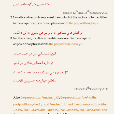
به تک در پِیَ‌ش گوسفندی دوان
th
th
Saadi
(12
and 13
Century AD)
Locative adverbials represent the contact of the surface of two entities
به
in the shape of adpositional phrases with
the preposition /bæ/
:
او کفش‌هایِ سیاهی
به پا
و پیراهنِ سبزی
به تن
داشت.
In other cases, locative adverbials are used in the shape of
در
adpositional phrases with
the preposition /dær/
:
کارتِ شناساییِ من
در جیب‌م
‌ست.
در دل‌م
احساسِ شادی می‌کنم.
گل
در بر
و می
در کف
و معشوقه به کام‌ست
سلطانِ جهان‌م به چنین روز غلام‌ست
th
Hafez
(14
Century AD)
به
اندر
Also
the preposition /ændær/
,
the preposition /bæ/
,
the
اندر
در
postpositions /dær/
and /ændær/
and the circumpositions /dær
~ dær/, /bæ/ ~ dær/, /bæ ~ dærun/, /bæ ~ ændær/, /bæ ~ ændærun/ and