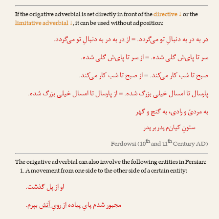
If the origative adverbial is set directly in front of the
directive ↓
or the
limitative adverbial ↓
, it can be used without adposition:
در
به در به دنبالِ تو می‌گردد. =
از در
به در به دنبالِ تو می‌گردد.
سر
تا پای‌ش گلی شده. =
از سر
تا پای‌ش گلی شده.
صبح
تا شب کار می‌کند. =
از صبح
تا شب کار می‌کند.
پارسال
تا امسال خیلی بزرگ شده. =
از پارسال
تا امسال خیلی بزرگ شده.
به مردیّ و رادی، به گنج و گهر
ستونِ کیان‌م
پدر
بر پدر
th
th
Ferdowsi
(10
and 11
Century AD)
The origative adverbial can also involve the following entities in Persian:
A movement from one side to the other side of a certain entity:
او
از پل
گذشت.
مجبور شدم پایِ پیاده
از رویِ آتش
بپرم.