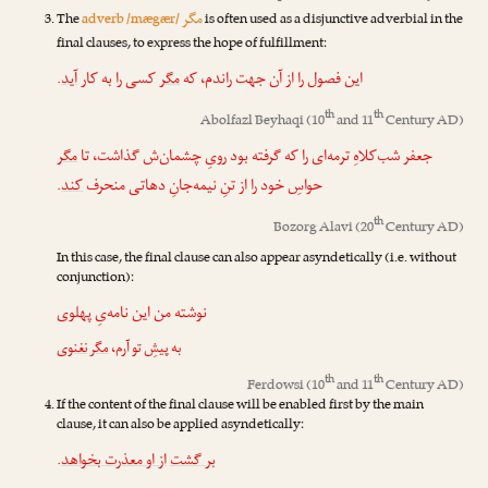
مگر
The
adverb /mægær/
is often used as a disjunctive adverbial in the
final clauses, to express the hope of fulfillment:
.
آید
کسی را به کار
مگر
این فصول را از آن جهت راندم، که
th
th
Abolfazl Beyhaqi
(10
and 11
Century AD)
جعفر شب‌کلاهِ ترمه‌ای را که گرفته بود رویِ چشمان‌ش گذاشت، تا
مگر
.
کند
حواسِ خود را از تنِ نیمه‌جانِ دهاتی منحرف
th
Bozorg Alavi
(20
Century AD)
In this case, the final clause can also appear asyndetically (i.e. without
conjunction):
نوشته من این نامه‌یِ پهلوی
به پیشِ تو آرم،
مگر
نغنوی
th
th
Ferdowsi
(10
and 11
Century AD)
If the content of the final clause will be enabled first by the main
clause, it can also be applied asyndetically:
.
از او معذرت بخواهد
بر گشت