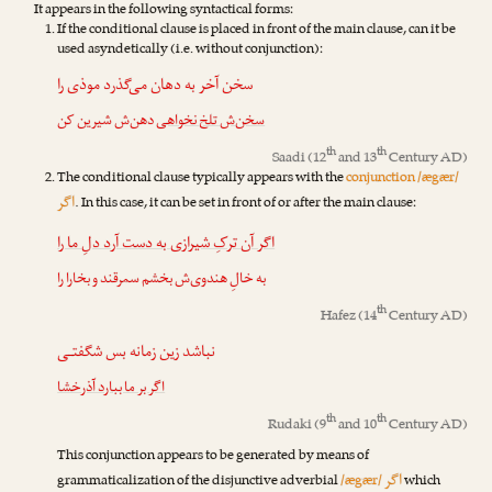
It appears in the following syntactical forms:
If the conditional clause is placed in front of the main clause, can it be
used asyndetically (i.e. without conjunction):
سخن آخر به دهان می‌گذرد موذی را
سخن‌ش تلخ نخواهی
دهن‌ش شیرین کن
th
th
Saadi
(12
and 13
Century AD)
The conditional clause typically appears with the
conjunction /ægær/
اگر
. In this case, it can be set in front of or after the main clause:
اگر آن ترکِ شیرازی به دست آرد دلِ ما را
به خالِ هندوی‌ش بخشم سمرقند و بخارا را
th
Hafez
(14
Century AD)
نباشد زین زمانه بس شگفتـی
اگر بر ما ببارد آذرخشا
th
th
Rudaki
(9
and 10
Century AD)
This conjunction appears to be generated by means of
اگر
grammaticalization of the disjunctive adverbial
/ægær/
which