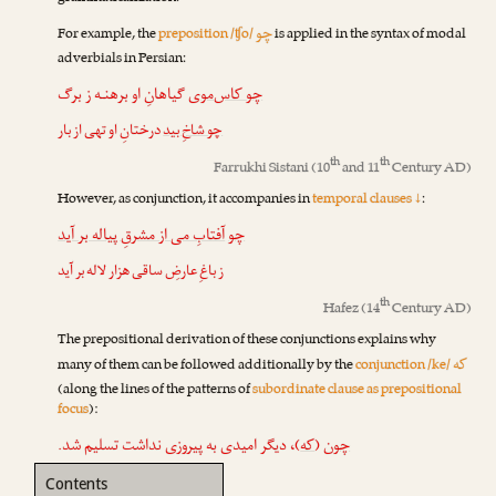
چو
For example, the
preposition /ʧo/
is applied in the syntax of modal
adverbials in Persian:
چو کاس‌موی
گیاهانِ او برهنـه ز برگ
چو شاخِ بید
درختانِ او تهی از بار
th
th
Farrukhi Sistani
(10
and 11
Century AD)
However, as conjunction, it accompanies in
temporal clauses ↓
:
چو
آفتابِ می از مشرقِ پیاله بر آید
ز باغِ عارضِ ساقی هزار لاله بر آید
th
Hafez
(14
Century AD)
The prepositional derivation of these conjunctions explains why
که
many of them can be followed additionally by the
conjunction /ke/
(along the lines of the patterns of
subordinate clause as prepositional
focus
):
)، دیگر امیدی به پیروزی نداشت تسلیم شد.
که
(
چون
Contents