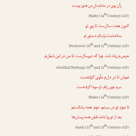
زآن بوی در مشامِ دلِ من هنوز بوست
th
Hafez
(14
Century AD)
کنون هفت سال‌ست
تا
پورِ تو
بمانده‌ست نزدیکِ دستورِ تو
th
th
Ferdowsi
(10
and 11
Century AD)
.
من در این شغل‌م
تا
حرص‌م زیاد شد، چرا که دیرسال‌ست
th
th
Abolfazl Beyhaqi
(10
and 11
Century AD)
غم‌ش
تا
در دل‌م مأوی گرفته‌ست
سرم چون زلفِ او سودا گرفته‌ست
th
Hafez
(14
Century AD)
تا
عهدِ تو در بستم
، عهدِ همه بشکستم
بعد از تو روا باشد نقضِ همه پیمان‌ها
th
th
Saadi
(12
and 13
Century AD)