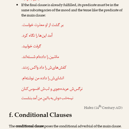
If the final clause is already fulfilled, its predicate must be in the
same subcategories of the mood and the tense like the predicate of
the main clause:
.
خواست
از او معذرت
بر گشت
.
کرد
این‌ها را نگاه
آمد
.
خوابید
گرفت
.
شسته‌اند
داده‌ام
ماشین را
.
زدند
واکس
داد
کفش‌های‌ش را
.
نوشته‌ام
من
داده
انشای‌ش را
نرگس‌ش عربده‌جوی و لب‌ش افسوس‌کنان
نیمه‌شب دوش به بالینِ من
آمد
بنشست
th
Hafez
(14
Century AD)
f. Conditional Clauses
The
conditional clause
poses the conditional adverbial of the main clause.