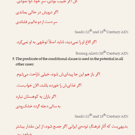
.
نمودی
، سرِ خود دوا
بودی
کل اگر طبیب
اگر درویش در حالی
بماندی
سرِ دست از دو عالم
بر فشاندی
th
th
Saadi
(12
and 13
Century AD)
.
نمی‌کرد
، شاید اصلاً توجّهی به او
نمی‌دید
اگر الاغ او را
th
Bozorg Alavi
(20
Century AD)
The predicate of the conditional clause is used in the potential in all
other cases:
اگر باز هم این جا پیدای‌ش
شود
، خیلی ناراحت می‌شوم.
اگر غذای‌ش را
خورده باشد
، الان خواب‌ست.
اگر باران به کوهستان
نبارد
به سالی دجله گردد خشک‌رودی
th
th
Saadi
(12
and 13
Century AD)
بدیهی‌ست که آثارِ فرهنگِ توده‌یِ ایرانی اگر جمـع
شود
، از این مقدار بیشتر