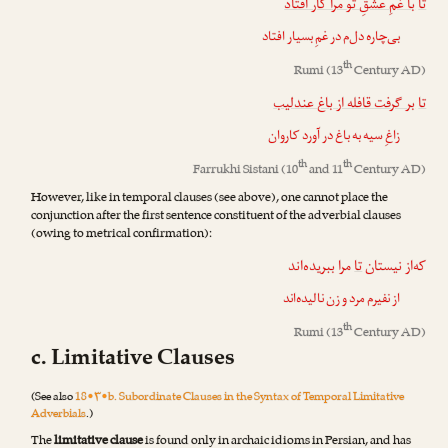
تا
با غمِ عشقِ تو مرا کار افتاد
بی‌چاره دل‌م در غمِ بسیار افتاد
th
Rumi
(13
Century AD)
تا
بر گرفت قافله از باغ عندلیب
زاغِ سیه به باغ در آورد کاروان
th
th
Farrukhi Sistani
(10
and 11
Century AD)
However, like in temporal clauses (see above), one cannot place the
conjunction after the first sentence constituent of the adverbial clauses
(owing to metrical confirmation):
که‌از نیستان
تا
مرا ببریده‌اند
از نفیرم مرد و زن نالیده‌اند
th
Rumi
(13
Century AD)
c. Limitative Clauses
(See also
18•۳•b. Subordinate Clauses in the Syntax of Temporal Limitative
Adverbials
.)
The
limitative clause
is found only in archaic idioms in Persian, and has