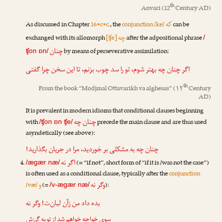
th
Anvari
(12
Century AD)
که
As discussed in Chapter
16•c•c.
, the
conjunction /ke/
can be
چه
exchanged with its allomorph
[ʧe]
after the adpositional phrase
/
چنان
by means of perseverative assimilation:
ʧon ɒn/
اگر چنان چه
بهتر شوم، تو را سد چوب بزنم، تا این سخن چرا گفتی
th
From the book “
Modjmal Ottavarikh va alghesas
” (۱۲
Century
AD)
It is prevalent in modern idioms that conditional clauses beginning
چنان چه
with
precede the main clause and are thus used
/ʧon ɒn ʧe/
asyndetically (see above):
چنان چه به مشکلی بر خوردید
، مرا در جریان بگذارید!
اگر نه
(= “if not”, short form of “if it is /was not the case”)
/ægær næ/
is often used as a conditional clause, typically after the
conjunction
وگر نه
و
/væ/
(=
):
/v-ægær næ/
بده داد من زآن لبان‌ت!
وگر نه
سویِ خواجه خواهم شد از تو به گرزش