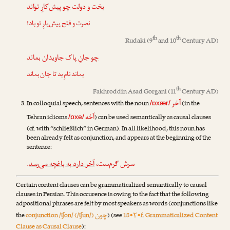
بخت و دولت
چو
پیش‌کارِ تواند
نصرت و فتح پیش‌یارِ تو باد!
th
th
Rudaki
(9
and 10
Century AD)
چو
جانِ پاک جاویدان بماند
بماند نامِ بد تا جان بماند
th
Fakhroddin Asad Gorgani
(11
Century AD)
آخر
In colloquial speech, sentences with the noun
(in the
/ɒxær/
آخه
Tehran idioms
) can be used semantically as causal clauses
/ɒxe/
(cf. with “schließlich” in German). In all likelihood, this noun has
been already felt as conjunction, and appears at the beginning of the
sentence:
.
آخر دارد به باغچه می‌رسد
سرش گرم‌ست،
Certain content clauses can be grammaticalized semantically to causal
clauses in Persian. This occurence is owing to the fact that the following
adpositional phrases are felt by most speakers as words (conjunctions like
چون
the
conjunction /ʧon/ (/ʧun/)
) (see
18•۲•f. Grammaticalized Content
Clause as Causal Clause
):