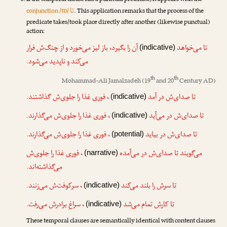
If the temporal clause has a punctual predicate, it appears with the
تا
conjunction /tɒ/
. This application remarks that the process of the
predicate takes/took place directly after another (likewise punctual)
action:
تا
می‌خواهد
آن را بگیرد، باز لیز می‌خورد و از چنگ‌ش فرار
(indicative)
می‌کند و ناپدید می‌شود.
th
th
Mohammad-Ali Jamalzadeh
(19
and 20
Century AD)
تا
صدای‌ش در آمد
، فوری غذا را جلوی‌ش گذاشتند.
(indicative)
تا
صدای‌ش در می‌آید
، فوری غذا را جلوی‌ش می‌گذارند.
(indicative)
تا
صدای‌ش در بیاید
، فوری غذا را جلوی‌ش می‌گذارند.
(potential)
می‌گویند
تا
صدای‌ش در می‌آمده
، فوری غذا را جلوی‌ش
(narrative)
می‌گذاشته‌اند.
تا
سرش را بلند می‌کند
، سرکوفت‌ش می‌زنند.
(indicative)
تا
کارش تمام می‌شد
، سراغِ برادرش می‌رفت.
(indicative)
These temporal clauses are semantically identical with content clauses