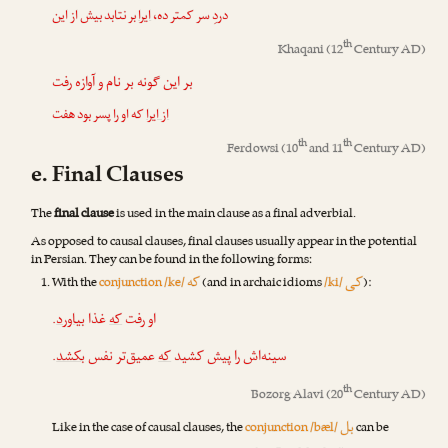
دردِ سر کمتر ده،
ایرا
بر نتابد بیش از این
th
Khaqani
(12
Century AD)
بر این گونه بر نام و آوازه رفت
از ایرا
که او را پسر بود هفت
th
th
Ferdowsi
(10
and 11
Century AD)
e. Final Clauses
The
final clause
is used in the main clause as a final adverbial.
As opposed to causal clauses, final clauses usually appear in the potential
in Persian. They can be found in the following forms:
کی
که
With the
conjunction /ke/
(and in archaic idioms
/ki/
):
.
بیاورد
غذا
که
او رفت
.
بکشد
عمیق‌تر نفس
که
سینه‌اش را پیش کشید
th
Bozorg Alavi
(20
Century AD)
بل
Like in the case of causal clauses, the
conjunction /bæl/
can be