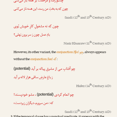
چشمِ رضا و مرحمت بر همه باز می‌کنی
چون که
به بختِ من رسد، این همه ناز می‌کنی
th
th
Saadi
(12
and 13
Century AD)
چون که
نه مشغولِ کارِ خویش بُوی
بادِ عمل چون ز سر برون نهلی؟
th
Nasir Khusraw
(11
Century AD)
چو
However, its other variant, the
conjunction /ʧo/
, always appears
که
without the
conjunction /ke/
:
چو
آفتابِ می از مشرقِ پیاله بر آید
(potential)
ز باغِ عارضِ ساقی هزار لاله بر آید
th
Hafez
(14
Century AD)
چو
انعام کردی
، مشو خودپسند!
(potential)
که: «من سرورم، دیگران زیردست»
th
th
Saadi
(12
and 13
Century AD)