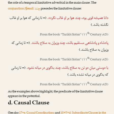
the role of a temporal limitative adverbial in the main clause. The
چند
conjunction /ʧænd/
precedes the limitative clause:
دانا همیشه قوی بود،
چند
هوا بر او غالب نگردد.
(= تا زمانی که هوا بر او غالب
نگشته باشد.)
th
From the book “
Tarikh Sistan
” (۱۱
Century AD)
پادشاه و پادشاهی مستقیم باشد،
چند
وزیران به صلاح باشند.
(= تا زمانی که
وزیران به صلاح باشند.)
th
From the book “
Tarikh Sistan
” (۱۱
Century AD)
با دوستی میانِ دو تن به صلاح باشد،
چند
بدگوی در میانه نشود.
(= تا زمانی
که بدگوی در میانه نشده باشد.)
th
From the book “
Tarikh Sistan
” (۱۱
Century AD)
As the examples above highlight, the predicate of the limitative clause
appears in the potential.
d. Causal Clause
(See also
17•e. Causal Coordinations
and
18•۳•d. Subordinate Clauses in the