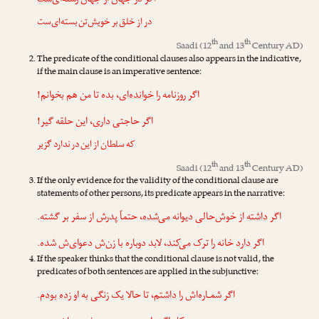
اگر در جهان از جهان رسته‌ای‌
ست
در از خلق بر خویش‌تن بسته‌ای‌ست
th
th
Saadi
(12
and 13
Century AD)
The predicate of the conditional clauses also appears in the indicative,
if the main clause is an imperative sentence:
اگر روزنامه را
خوانده‌ای
، بده تا من هم بخوانم!
اگر حاجتی
داری
، این حلقه گیر!
که سلطان از این در ندارد گزیر
th
th
Saadi
(12
and 13
Century AD)
If the only evidence for the validity of the conditional clause are
statements of other persons, its predicate appears in the narrative:
اگر
داشته
از خوش‌حالی دیوانه
می‌شده
، حتماً پدرش از سفر بر گشته.
اگر
دارد
خانه را ترک
می‌کند
، لابد دوباره با زن‌ش دعوای‌ش شده.
If the speaker thinks that the conditional clause is not valid, the
predicates of both sentences are applied in the subjunctive:
.
زده بودم
، تا حالا یک زنگی به او
داشتم
اگر شمـاره‌اش را