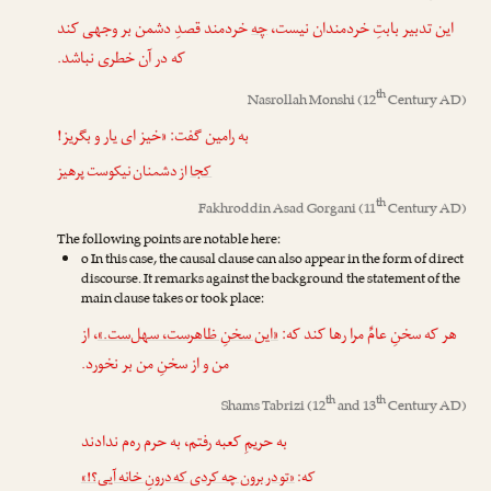
این تدبیر بابتِ خردمندان نیست،
چه
خردمند قصدِ دشمن بر وجهی کند
که در آن خطری نباشد.
th
Nasrollah Monshi
(12
Century AD)
به رامین گفت: «خیز ای یار و بگریز!
کجا
از دشمنان نیکوست پرهیز
th
Fakhroddin Asad Gorgani
(11
Century AD)
The following points are notable here:
o In this case, the causal clause can also appear in the form of direct
discourse. It remarks against the background the statement of the
main clause takes or took place:
هر که سخنِ عامِّ مرا رها کند که:
«این سخنِ ظاهرست، سهل‌ست.»
، از
من و از سخنِ من بر نخورد.
th
th
Shams Tabrizi
(12
and 13
Century AD)
به حریمِ کعبه رفتم، به حرم ره‌م ندادند
که:
«تو در برون چه کردی که درونِ خانه آیی؟!»