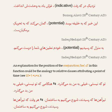
نزدیکِ در
که
رفت
، غرّشِ باد به وحشت‌ش انداخت.
(indicative)
th
Bozorg Alavi
(20
Century AD)
این خبر
که
به خلیفه برسد
، گمان می‌کند که به تحریکِ
(potential)
برمکیان‌ست.
th
Sadeq Hedajat
(20
Century AD)
به منزل
که
رسیدیم
، خودم نعلین‌هایِ شما را درست می‌کنم.
(potential)
th
Sadeq Hedajat
(20
Century AD)
که
An explanation for the position of the
conjunction /ke/
in this
function could be the analogy to relative clauses attributing a point of
time (see
18•۱•a•a.
):
تو که نیستی، خیلی به من بد می‌گذرد.
هنگامی
که تو نیستی، خیلی به
⇆
من بد می‌گذرد.
تیرآهن‌ها که رسیدند، شروع می‌کنیم به ساختمان.
هر وقت
که تیرآهن‌ها
⇆
رسیدند، شروع می‌کنیم به ساختمان.