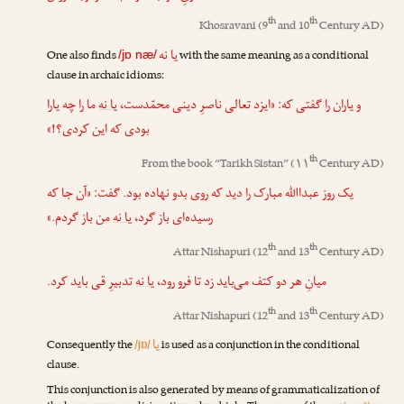
th
th
Khosravani
(9
and 10
Century AD)
یا نه
One also finds
with the same meaning as a conditional
/jɒ næ/
clause in archaic idioms:
و یاران را گفتی که: «ایزد تعالی ناصرِ دینی محمّدست،
یا نه
ما را چه یارا
بودی که این کردی؟!»
th
From the book “
Tarikh Sistan
” (۱۱
Century AD)
یک روز عبداﷲ مبارک را دید که روی بدو نهاده بود. گفت: «آن جا که
رسیده‌ای باز گرد،
یا نه
من باز گردم.»
th
th
Attar Nishapuri
(12
and 13
Century AD)
میانِ هر دو کتف می‌باید زد تا فرو رود،
یا نه
تدبیرِ قی باید کرد.
th
th
Attar Nishapuri
(12
and 13
Century AD)
یا
Consequently the
/jɒ/
is used as a conjunction in the conditional
clause.
This conjunction is also generated by means of grammaticalization of