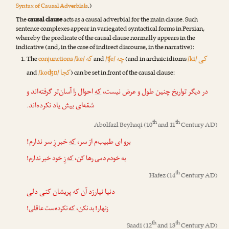
Syntax of Causal Adverbials
.)
The
causal clause
acts as a causal adverbial for the main clause. Such
sentence complexes appear in variegated syntactical forms in Persian,
whereby the predicate of the causal clause normally appears in the
indicative (and, in the case of indirect discourse, in the narrative):
کی
چه
که
The
conjunctions /ke/
and
/ʧe/
(and in archaic idioms
/ki/
کجا
and
/koʤɒ/
) can be set in front of the causal clause:
در دیگر تواریخ چنین طول و عرض نیست،
که
احوال را آسان‌تر گرفته‌اند و
شمّه‌ای بیش یاد نکرده‌اند.
th
th
Abolfazl Beyhaqi
(10
and 11
Century AD)
برو ای طبیب‌م از سر،
که
خبر زِ سر ندارم!
به خودم دمی رها کن،
که
زِ خود خبر ندارم!
th
Hafez
(14
Century AD)
دنیا نیارزد آن که پریشان کنی دلی
زنهار! بد نکن،
که
نکرده‌ست عاقلی!
th
th
Saadi
(12
and 13
Century AD)