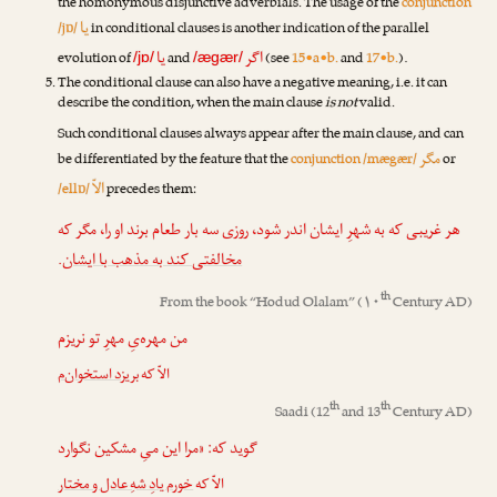
the homonymous disjunctive adverbials. The usage of the
conjunction
یا
/jɒ/
in conditional clauses is another indication of the parallel
اگر
یا
evolution of
and
(see
15•a•b.
and
17•b.
).
/jɒ/
/ægær/
The conditional clause can also have a negative meaning, i.e. it can
describe the condition, when the main clause
is not
valid.
Such conditional clauses always appear after the main clause, and can
مگر
be differentiated by the feature that the
conjunction /mægær/
or
الاّ
/ellɒ/
precedes them:
هر غریبی که به شهرِ ایشان اندر شود، روزی سه بار طعام برند او را، مگر که
.
مخالفتی کند به مذهب با ایشان
th
From the book “
Hodud Olalam
” (۱۰
Century AD)
من مهره‌یِ مهرِ تو نریزم
الاّ که
بریزد استخوان‌م
th
th
Saadi
(12
and 13
Century AD)
گوید که: «مرا این میِ مشکین نگوارد
الاّ که
خورم یادِ شهِ عادل و مختار