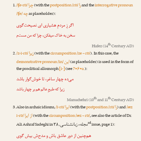
را
چرا
/ʧe-rɒ/
(with the
postposition /rɒ/
and the
interrogative pronoun
چه
/ʧe/
as placeholder):
اگر زِ مردمِ هشیاری ای نصیحت‌گوی
سخن به خاک میفکن،
چرا
که من مست‌م
th
Hafez
(14
Century AD)
زیرا
/z-i-rɒ/
(with the
circumposition /ze ~ rɒ/
). In this case, the
این
demonstrative pronoun /in/
(as placeholder) is used in the form of
the proclitical allomorph
[i-]
(see
7•۶•a.
):
می‌ده چهار ساغر، تا خوش‌گوار باشد
زیرا
که طبعِ عالم هم بر چهار باشد
th
th
Manuchehri
(10
and 11
Century AD)
را
ایرا
Also in archaic idioms,
/i-rɒ/
(with the
postposition /rɒ/
) and
/æz
از ایرا
i-rɒ/
(with the
circumposition /æz ~ rɒ/
, see also the article of
Dr.
rd
مجلهء زبانشناسی
Ali Ashraf Sadeghi
in
, ۳۸
issue, page 1):
هم‌چنین از دور عاشق باش و مدح‌ش بیش گوی