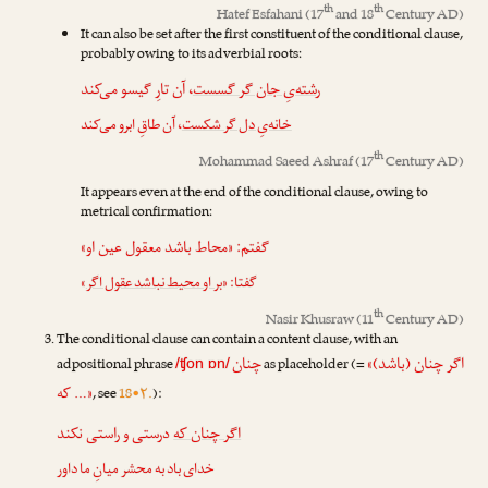
th
th
Hatef Esfahani
(17
and 18
Century AD)
It can also be set after the first constituent of the conditional clause,
probably owing to its adverbial roots:
رشته‌یِ جان گر گسست
، آن تارِ گیسو می‌کند
خانه‌یِ دل گر شکست
، آن طاقِ ابرو می‌کند
th
Mohammad Saeed Ashraf
(17
Century AD)
It appears even at the end of the conditional clause, owing to
metrical confirmation:
گفتم: «محاط باشد معقول عین او»
»
بر او محیط نباشد عقول اگر
گفتا: «
th
Nasir Khusraw
(11
Century AD)
The conditional clause can contain a content clause, with an
«اگر چنان (باشد)
چنان
adpositional phrase
as placeholder (=
/ʧon ɒn/
که …»
, see
18•۲.
):
اگر چنان که
درستی و راستی نکند
خدای باد به محشر میانِ ما داور