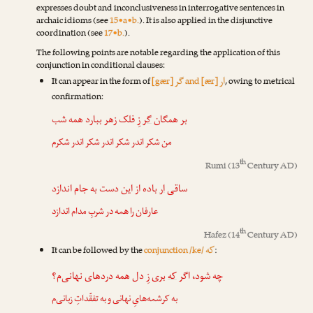
expresses doubt and inconclusiveness in interrogative sentences in
archaic idioms (see
15•a•b.
). It is also applied in the disjunctive
coordination (see
17•b.
).
The following points are notable regarding the application of this
conjunction in conditional clauses:
ار
گر
It can appear in the form of
[gær]
and [ær]
, owing to metrical
confirmation:
بر همگان
گر
زِ فلک زهر ببارد همه شب
من شکر اندر شکر اندر شکر اندر شکرم
th
Rumi
(13
Century AD)
ساقی
ار
باده از این دست به جام اندازد
عارفان را همه در شربِ مدام اندازد
th
Hafez
(14
Century AD)
که
It can be followed by the
conjunction /ke/
:
چه شود، اگر
که
بری زِ دل همه دردهای نهانی‌م؟
به کرشمه‌هایِ نهانی و به تفقّداتِ زبانی‌م