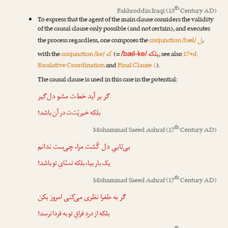
th
Fakhroddin Iraqi
(13
Century AD)
To express that the agent of the main clause considers the validity
of the causal clause only possible (and not certain), and executes
بل
the process regardless, one composes the
conjunction /bæl/
بلکه
که
with the
conjunction /ke/
(=
, see also
17•d.
/bæl-ke/
Escalative Coordination
and
Final Clause ↓
).
The causal clause is used in this case in the potential:
گر بر آید خط‌ت مشو دل‌گیر
!
باشد
خیریّت‌ت در آن
بلکه
th
Mohammad Saeed Ashraf
(17
Century AD)
بی‌تابیِ دل کُشت مرا، چی‌ست ندانم
!
باشد
تمنّایِ تو
بلکه
یک بار بیا،
th
Mohammad Saeed Ashraf
(17
Century AD)
گر به طغرا نظری می‌کنی امروز بکن
!
نرسد
از دردِ فراقِ تو به فردا
بلکه