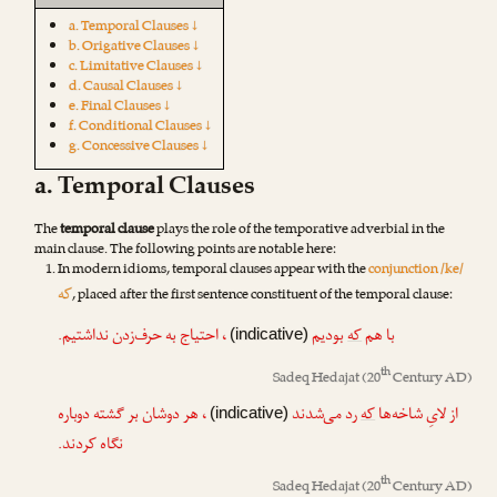
a. Temporal Clauses ↓
b. Origative Clauses ↓
c. Limitative Clauses ↓
d. Causal Clauses ↓
e. Final Clauses ↓
f. Conditional Clauses ↓
g. Concessive Clauses ↓
a. Temporal Clauses
The
temporal clause
plays the role of the temporative adverbial in the
main clause. The following points are notable here:
In modern idioms, temporal clauses appear with the
conjunction /ke/
که
, placed after the first sentence constituent of the temporal clause:
با هم
که
بودیم
، احتیاج به حرف‌زدن نداشتیم.
(indicative)
th
Sadeq Hedajat
(20
Century AD)
از لایِ شاخه‌ها
که
رد می‌شدند
، هر دوشان بر گشته دوباره
(indicative)
نگاه کردند.
th
Sadeq Hedajat
(20
Century AD)