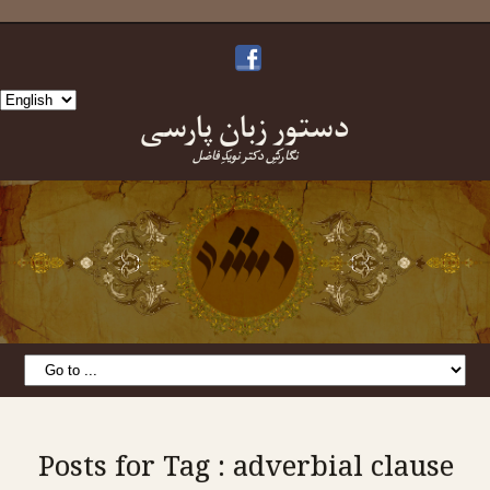
Choose
دستورِ زبانِ پارسی
a
language
نگارشِ دکتر نویدِ فاضل
Posts for Tag : adverbial clause