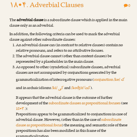
۱۸•۴. Adverbial Clauses
0
The
adverbial clause
is a subordinate clause which is applied in the main
clause only as an adverbial.
In addition, the following criteria can be used to mark the adverbial
clause against other subordinate clauses:
An adverbial clause can (in contrast to relative clauses) contain no
relative pronouns, and refers to no attributive focuses.
The adverbial clause cannot (other than content clauses) be
represented by a placeholder in the main clause.
As opposed to other (syndetical) subordinate clauses, adverbial
clauses are not accompanied by conjunctions generated by the
که
grammaticalization of interrogative pronouns (
conjunction /ke/
کجا
کی
and in archaic idioms
/ki/
and
/koʤɒ/
).
It appears that the adverbial clause is the outcome of further
development of the
subordinate clauses as prepositional focuses
(see
18•۳.
):
Prepositions appear to be grammaticalized to conjunctions in case of
adverbial clause. However, (other than in the case of
subordinate
clause as prepositional focus
) the meaning and semantic role of these
prepositions has also been modified in this frame of the
grammaticalization.