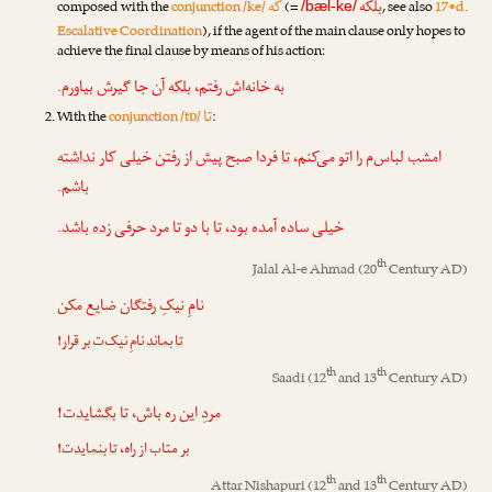
بلکه
که
composed with the
conjunction /ke/
(=
, see also
17•d.
/bæl-ke/
Escalative Coordination
), if the agent of the main clause only hopes to
achieve the final clause by means of his action:
.
بیاورم
آن جا گیرش
بلکه
به خانه‌اش رفتم،
تا
With the
conjunction /tɒ/
:
امشب لباس‌م را اتو می‌کنم،
تا
فردا صبح پیش از رفتن خیلی کار
نداشته
.
باشم
.
زده باشد
با دو تا مرد حرفی
تا
خیلی ساده آمده بود،
th
Jalal Al-e Ahmad
(20
Century AD)
نامِ نیکِ رفتگان ضایع مکن
تا
بماند
نامِ نیک‌ت بر قرار!
th
th
Saadi
(12
and 13
Century AD)
مردِ این ره باش،
تا
بگشاید
ت!
بر متاب از راه،
تا
بنماید
ت!
th
th
Attar Nishapuri
(12
and 13
Century AD)