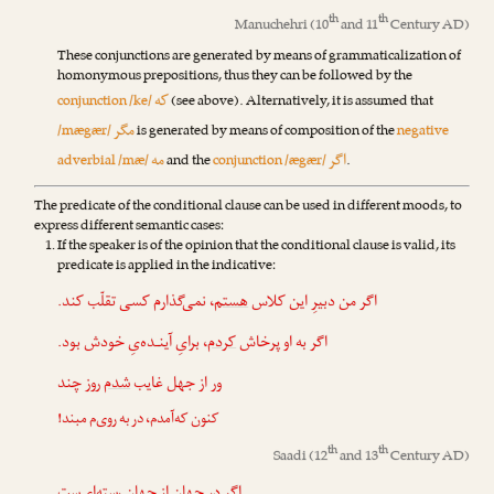
th
th
Manuchehri
(10
and 11
Century AD)
These conjunctions are generated by means of grammaticalization of
homonymous prepositions, thus they can be followed by the
که
conjunction /ke/
(see above). Alternatively, it is assumed that
مگر
/mægær/
is generated by means of composition of the
negative
اگر
مه
adverbial /mæ/
and the
conjunction /ægær/
.
The predicate of the conditional clause can be used in different moods, to
express different semantic cases:
If the speaker is of the opinion that the conditional clause is valid, its
predicate is applied in the indicative:
اگر من دبیرِ این کلاس
هستم
، نمی‌گذارم کسی تقلّب کند.
اگر به او پرخاش
کردم
، برایِ آینـده‌یِ خودش بود.
ور از جهل غایب
شدم
روز چند
کنون که‌آمدم، در به روی‌م مبند!
th
th
Saadi
(12
and 13
Century AD)