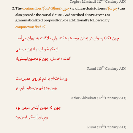
th
Toghra Mashadi
(17
Century AD)
چو
چون
The
conjunction /ʧon/ (/ʧun/)
(and in archaic idioms
/ʧo/
) can
also precede the causal clause. As described above, it can (as
grammaticalized preposition) be additionally followed by
که
conjunction /ke/
:
چون
(که) پسرش در زندان بود، هر هفته برایِ ملاقات به تهران می‌آمد.
از دگر خوبان تو افزون نیستی
گفت: «خامش،
چون
تو مجنون نیستی!»
th
Rumi
(13
Century AD)
ور ساخته‌ام با غمِ تو روی همین‌ست
چون
جز زِ غم من نفزاید طربِ تو
th
Athir Akhsikati
(12
Century AD)
چون
که مومن آینه‌ی مومن بود
رویِ او زآلودگی ایمن بود
th
Rumi
(13
Century AD)