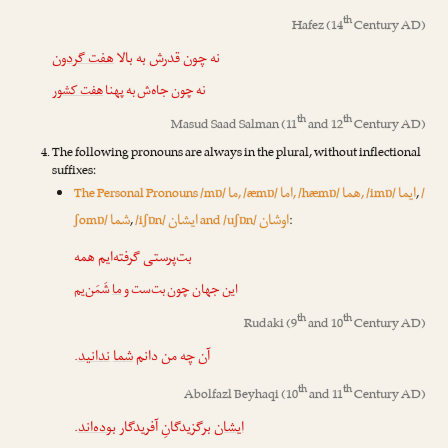
th
Hafez
(14
Century AD)
نه چون قدرش به بالا
هفت گردون
نه چون جاه‌ش به پهنا
هفت کشور
th
th
Masud Saad Salman
(11
and 12
Century AD)
The following pronouns are always in the plural, without inflectional
suffixes:
ایما
هما
اما
ما
The Personal Pronouns /mɒ/
, /æmɒ/
, /hæmɒ/
, /imɒ/
,
/
اوشان
ایشان
شما
ʃomɒ/
,
/iʃɒn/
and /uʃɒn/
:
بت‌پرستی گرفته‌ایم همه
این جهان چون بت‌ست و
ما
شَمَن‌
یم
th
th
Rudaki
(9
and 10
Century AD)
.
ندانید
شما
آن چه من دانم
th
th
Abolfazl Beyhaqi
(10
and 11
Century AD)
.
بوده‌اند
برگزیدگانِ آفریدگار
ایشان