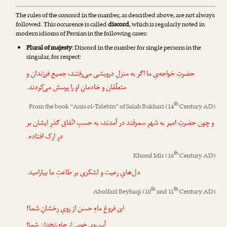
The rules of the concord in the number, as described above, are not always
followed. This occurence is called
discord
, which is regularly noted in
modern idioms of Persian in the following cases:
Plural of majesty
: Discord in the number for single persons in the
singular, for respect:
حضرتِ خواجه‌یِ ما
اگر به منزلِ درویشی
می‌رفتند
، جمیعِ فرزندان و
.
می‌کردند
متعلّقان و خادمانِ او را پرسش
th
From the book “
Anis ol-Talebin
” of
Salah Bukhari
(14
Century AD)
و چون
حضرتِ امیر
به شهرِ سمرقند در
آمدند
، به حسبِ اتّفاق گذرِ
ایشان
بر
درِ ارک افتاده.
th
Khond Mir
(16
Century AD)
دل‌هایِ رعیت و لشکری بر طاعتِ
ما
بیارامید.
th
th
Abolfazl Beyhaqi
(10
and 11
Century AD)
!
شما
ای فروغِ ماهِ حسن از رویِ رخشانِ
!
شما
آبِ رویِ خوبی از چاهِ زنخدانِ