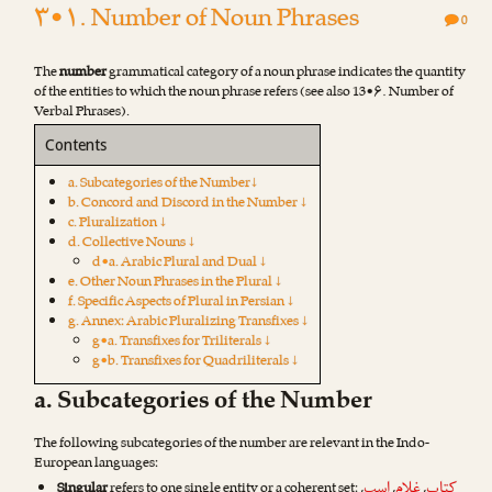
۳•۱. Number of Noun Phrases
0
The
number
grammatical category of a noun phrase indicates the quantity
of the entities to which the noun phrase refers (see also 13•۶. Number of
Verbal Phrases).
Contents
a. Subcategories of the Number↓
b. Concord and Discord in the Number ↓
c. Pluralization ↓
d. Collective Nouns ↓
d•a. Arabic Plural and Dual ↓
e. Other Noun Phrases in the Plural ↓
f. Specific Aspects of Plural in Persian ↓
g. Annex: Arabic Pluralizing Transfixes ↓
g•a. Transfixes for Triliterals ↓
g•b. Transfixes for Quadriliterals ↓
a. Subcategories of the Number
The following subcategories of the number are relevant in the Indo-
European languages:
کتاب
غلام
اسب
Singular
refers to one single entity or a coherent set:
,
,
,