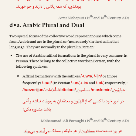
.
خورند
و جو
دارند
، که همه پلاس را
بودندی
th
th
Attar Nishapuri
(12
and 13
Century AD)
d•a. Arabic Plural and Dual
Two special forms of the collective word represent nouns which come
from Arabic and are in the plural or (more rarely) in the dual in that
language. They are normally in the plural in Persian:
The use of Arabian affixal formations in the plural is very common in
Persian. These belong to the collective words in Persian, with the
following syntaxes:
Affixal formations with the suffixes
,
or (more
/-uwn/
/-ijn/
frequently)
(in Persian
,
and
, respectively):
/-aat/
/-un/
/-in/
/-ɒt/
حواریّون
مسلمین
اطّلاعات
,
,
:
/hævɒrijjun/
/ettelɒɒt/
/moslemin/
در امورِ خود با کسی که از
الهیّون
و معتقدانِ به ربوبیّت نباشد و اُمّی
باشد مشاوره مکن!
th
th
Mohammad-Ali Foroughi
(19
and 20
Century AD)
.
می‌روند
و
می‌آیند
از هر طبقه و مسلک
مسافرین
هر روز دسته‌دسته