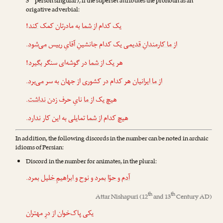
3
person singular), if the superset attributes the pronoun as an
origative adverbial:
!
کند
به مادرتان کمک
از شما
یک کدام
.
می‌شود
یک کدام جانشینِ آقایِ رییس
از ما کارمندانِ قدیمی
!
بگیرد
در گوشه‌ای سنگر
از شما
هر یک
.
می‌برد
هر کدام در کشوری از جهان به سر
از ما ایرانیان
.
نداشت
نایِ حرف زدن
از ما
هیچ یک
.
ندارد
تمایلی به این کار
از شما
هیچ کدام
In addition, the following discords in the number can be noted in archaic
idioms of Persian:
Discord in the number for animates, in the plural:
.
بمرد
نوح و ابراهیمِ خلیل
و
بمرد
آدم و حوّا
th
th
Attar Nishapuri
(12
and 13
Century AD)
یکی پاک‌خوان از درِ مهتران