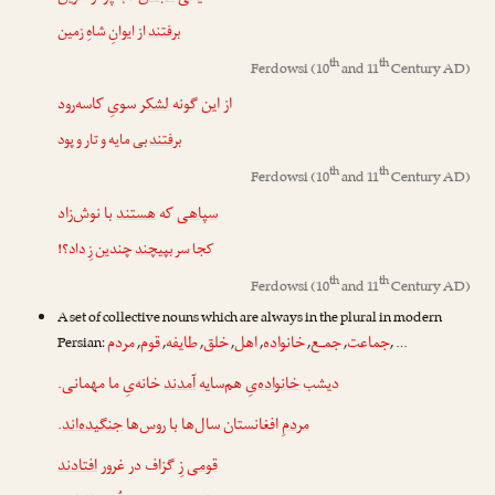
برفتند
از ایوانِ شاهِ زمین
th
th
Ferdowsi
(10
and 11
Century AD)
از این گونه
لشکر
سویِ کاسه‌رود
برفتند
بی مایه و تار و پود
th
th
Ferdowsi
(10
and 11
Century AD)
سپاه
ی که
هستند
با نوش‌زاد
کجا سر
بپیچند
چندین زِ داد؟!
th
th
Ferdowsi
(10
and 11
Century AD)
A set of collective nouns which are always in the plural in modern
جماعت
جمـع
خانواده
اهل
خلق
طایفه
قوم
مردم
Persian:
,
,
,
,
,
,
,
, …
دیشب
خانواده
‌یِ هم‌سایه
آمدند
خانه‌یِ ما مهمانی.
.
جنگیده‌اند
افغانستان سال‌ها با روس‌ها
مردمِ
قوم
ی زِ گزاف در غرور
افتادند