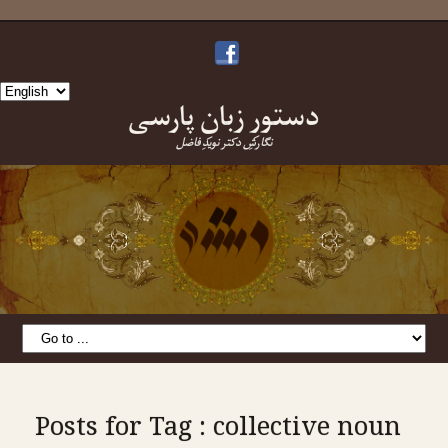
Choose
دستورِ زبانِ پارسی
a
language
نگارشِ دکتر نویدِ فاضل
Posts for Tag : collective noun