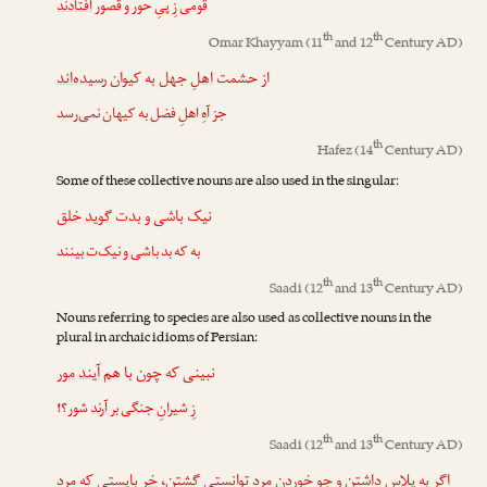
قوم
ی زِ پیِ حور و قُصور
افتادند
th
th
Omar Khayyam
(11
and 12
Century AD)
از حشمت
اهلِ
جهل به کیوان
رسیده‌اند
جز آهِ اهلِ فضل به کیهان نمی‌رسد
th
Hafez
(14
Century AD)
Some of these collective nouns are also used in the singular:
نیک باشی و بدت
گوید
خلق
به که بد باشی و نیک‌ت بینند
th
th
Saadi
(12
and 13
Century AD)
Nouns referring to species are also used as collective nouns in the
plural in archaic idioms of Persian:
نبینی که چون با هم
آیند
مور
زِ شیرانِ جنگی بر
آرند
شور؟!
th
th
Saadi
(12
and 13
Century AD)
اگر به پلاس داشتن و جو خوردن مرد توانستی گشتن،
خر
بایستی که مرد