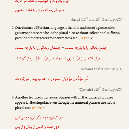
ابر و باد ومه و خورشید و فلک
در کار
ند
تا تو نانی به کف آریّ و به غفلت نخوری
th
th
Saadi
(12
and 13
Century AD)
One feature of Persian language is that the nucleus of a possessive
genitive phrase can be in the plural also without inflectional suffixes,
provided that it refers to inanimates (see
10•۴•a.
):
زندانی را با پارچه بست.
چشمانِ
=
زندانی را با پارچه بست.
چشمِ
.
گرفتند
اشجار از ترک‌تازیِ نسیمِ اسحار ترکِ علوِّ سردار
برگِ
th
Djovaini
(13
Century AD)
.
می‌کردند
مؤذّنان مؤدیانِ صلوه را از خواب بیدار
آوازِ
th
Djovaini
(13
Century AD)
Another feature is that noun phrases within the numeral phrases
appear in the singular, even though the numeral phrases are in the
plural (see
6•۱•c.
):
دو بی‌کس
،
دو سرگردان
،
دو تنهارو
دو راه
‌ست و کمین از پیش و از پس