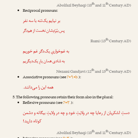
th
th
Abolfazl Beyhaqi
(10
and 11
Century AD)
Reciprocal pronouns:
بر نیایم یک‌تنه با سه نفر
پس ببُرّم‌شان نخست از
هم‌دگر
th
Rumi
(13
Century AD)
به غم‌خواریِ
یک‌دگر
غم خوریم
به شادی همان یارِ
یک‌دیگر
یم
th
th
Nezami Gandjavi
(12
and 13
Century AD)
Associative pronouns (see
7•۹•b.
):
.
می‌دانند
این را
همه
The following pronouns retain their form also in the plural:
Reflexive pronouns (see
7•۳.
):
دستِ لشکریان از رعایا چه در ولایتِ
خود
و چه در ولایتِ بیگانه و دشمن
!
دارید
کوتاه
th
th
Abolfazl Beyhaqi
(10
and 11
Century AD)