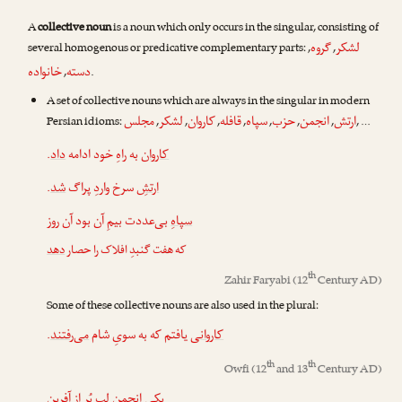
A
collective noun
is a noun which only occurs in the singular, consisting of
لشکر
گروه
several homogenous or predicative complementary parts:
,
,
دسته
خانواده
,
.
A set of collective nouns which are always in the singular in modern
ارتش
انجمن
حزب
سپاه
قافله
کاروان
لشکر
مجلس
Persian idioms:
,
,
,
,
,
,
,
, …
.
داد
به راهِ خود ادامه
کاروان
.
شد
سرخ واردِ پراگ
ارتشِ
سپاهِ
بی‌عددت بیمِ آن بود آن روز
که هفت گنبدِ افلاک را حصار
دهد
th
Zahir Faryabi
(12
Century AD)
Some of these collective nouns are also used in the plural:
.
می‌رفتند
ی یافتم که به سویِ شام
کاروان
th
th
Owfi
(12
and 13
Century AD)
یکی
انجمن
لب پُر از آفرین