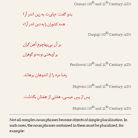
th
th
Onsuri
(10
and 11
Century AD)
بدو گفت: «پای‌ت به زین اندر آر!
همه
کشوران
را به دین اندر آر!»
th
Daqiqi
(10
Century AD)
بر آن بی‌بهاچرمِ آهن‌گران
بر آویختی نو به نو
گوهران
th
th
Ferdowsi
(10
and 11
Century AD)
رضا مرد را از
اندوهان
برهاند.
th
th
Hujwiri
(10
and 11
Century AD)
پس از پسِ عیسی، هفتی از
هفتان
بگذشت.
th
th
Hujwiri
(10
and 11
Century AD)
Not all complex noun phrases become objects of simple pluralization. In
such cases, the noun phrases contained in them must be pluralized, for
example: