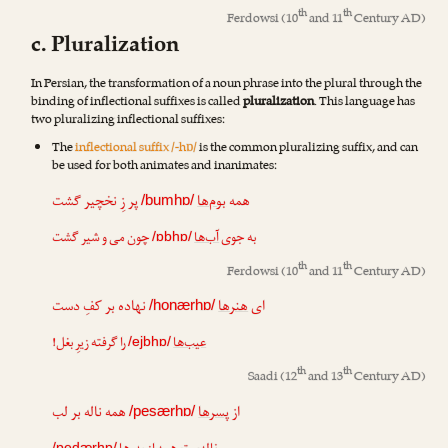
th
th
Ferdowsi
(10
and 11
Century AD)
c. Pluralization
In Persian, the transformation of a noun phrase into the plural through the
binding of inflectional suffixes is called
pluralization
. This language has
two pluralizing inflectional suffixes:
The
inflectional suffix /-hɒ/
is the common pluralizing suffix, and can
be used for both animates and inanimates:
همه
بوم‌ها
پر زِ نخچیر گشت
/bumhɒ/
به جوی
آب‌ها
چون می و شیر گشت
/ɒbhɒ/
th
th
Ferdowsi
(10
and 11
Century AD)
ای
هنرها
نهاده بر کفِ دست
/honærhɒ/
عیب‌ها
را گرفته زیرِ بغل!
/ejbhɒ/
th
th
Saadi
(12
and 13
Century AD)
از
پسرها
همه ناله بر لب
/pesærhɒ/
/pedærhɒ/