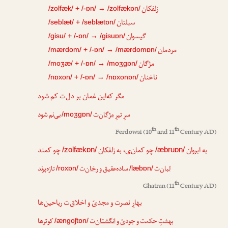
زلفکان
/zolfæk/ + /-ɒn/ → /zolfækɒn/
سبلتان
/seblæt/ + /seblætɒn/
گیسوان
/gisu/ + /-ɒn/ → /gisuɒn/
مردمان
/mærdom/ + /-ɒn/ → /mærdomɒn/
مژگان
/moʒæ/ + /-ɒn/ → /moʒgɒn/
ناخنان
/nɒxon/ + /-ɒn/ → /nɒxonɒn/
مگر که‌این غمان بر دل‌ت کم شود
سرِ تیرِ
مژگان
‌ت
بی‌نم شود
/moʒgɒn/
th
th
Ferdowsi
(10
and 11
Century AD)
به
ابروان
چو کمان‌ی، به
زلفکان
چو کمند
/zolfækɒn/
/æbruɒn/
لبان
‌ت
ساده‌عقیق و
رخان
‌ت
تازه‌پرند
/roxɒn/
/læbɒn/
th
Ghatran
(11
Century AD)
بهارِ نصرت و مجدیّ و اخلاق‌ت ریاحین‌ها
بهشتِ حکمت و جودیّ و
انگشتان
‌ت
کوثرها
/ængoʃtɒn/