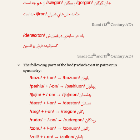
جانِ
گرگان
و
سگان
از هم جداست
/sægɒn/
/gorgɒn/
متّحد جان‌هایِ
شیرانِ
خداست
/ʃirɒn/
th
Rumi
(13
Century AD)
باد در سایه‌یِ
درختان
‌ش
/deræxtɒn/
گسترانیده فرشِ بوقلمون
th
th
Saadi
(12
and 13
Century AD)
The following parts of the body which exist in pairs or in
symmetry:
بازوان
/bɒzu/ + /-ɒn/ → /bɒzuɒn/
پهلوان
/pæhlu/ + /-ɒn/ → /pæhluɒn/
چشمان
/ʧeʃm/ + /-ɒn/ → /ʧeʃmɒn/
دستان
/dæst/ + /-ɒn/ → /dæstɒn/
رگان
/ræg/ + /-ɒn/ → /rægɒn/
رودگان
/rudæ/ + /-ɒn/ → /rudægɒn/
زانوان
/zɒnu/ + /-ɒn/ → /zɒnuɒn/
زلفان
/zolf/ + /-ɒn/ → /zolfɒn/