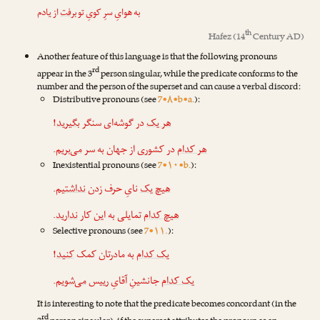
به هوایِ سرِ کویِ تو
برفت
از یادم
th
Hafez
(14
Century AD)
Another feature of this language is that the following pronouns
rd
appear in the 3
person singular, while the predicate conforms to the
number and the person of the superset and can cause a verbal discord:
Distributive pronouns (see
7•۸•b•a.
):
!
بگیرید
در گوشه‌ای سنگر
هر یک
.
می‌بریم
در کشوری از جهان به سر
هر کدام
Inexistential pronouns (see
7•۱۰•b.
):
.
نداشتیم
نایِ حرف زدن
هیچ یک
.
ندارید
تمایلی به این کار
هیچ کدام
Selective pronouns (see
7•۱۱.
):
!
کنید
به مادرتان کمک
یک کدام
.
می‌شویم
جانشینِ آقایِ رییس
یک کدام
It is interesting to note that the predicate becomes concordant (in the
rd