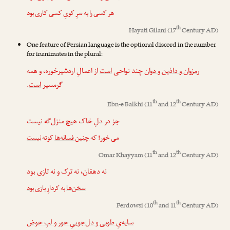
هر کسی را به سرِ کویِ کسی کاری بود
th
Hayati Gilani
(17
Century AD)
One feature of Persian language is the optional discord in the number
for inanimates in the plural:
رمزوان و داذین و دوان
چند نواحی
است
از اعمالِ اردشیرخوره، و همه
.
است
گرمسیر
th
th
Ebn-e Balkhi
(11
and 12
Century AD)
جز در دلِ خاک هیچ منزل‌گه نیست
می خور! که
چنین فسانه‌ها
کوته
نیست
th
th
Omar Khayyam
(11
and 12
Century AD)
نه دهقان، نه ترک و نه تازی بود
سخن‌ها
به کردارِ بازی
بود
th
th
Ferdowsi
(10
and 11
Century AD)
سایه‌یِ طوبی و دل‌جوییِ حور و لبِ حوض