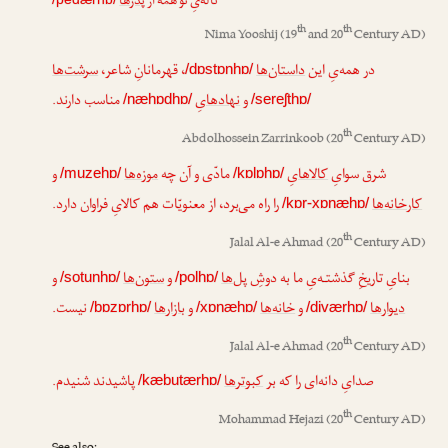
ناله‌یِ تو همه از
پدرها
th
th
Nima Yooshij
(19
and 20
Century AD)
در همه‌یِ این
داستان‌ها
، قهرمانانِ شاعر،
سرشت‌ها
/dɒstɒnhɒ/
و
نهادهایِ
مناسب دارند.
/næhɒdhɒ/
/sereʃthɒ/
th
Abdolhossein Zarrinkoob
(20
Century AD)
شرق سوایِ
کالاهایِ
مادّی و آن چه
موزه‌ها
و
/muzehɒ/
/kɒlɒhɒ/
کارخانه‌ها
را راه می‌برد، از معنویّات هم کالایِ فراوان دارد.
/kɒr-xɒnæhɒ/
th
Jalal Al-e Ahmad
(20
Century AD)
بنایِ تاریخِ گذشتـه‌یِ ما به دوشِ
پل‌ها
و
ستون‌ها
و
/sotunhɒ/
/polhɒ/
دیوارها
و
خانه‌ها
و
بازارها
نیست.
/bɒzɒrhɒ/
/xɒnæhɒ/
/diværhɒ/
th
Jalal Al-e Ahmad
(20
Century AD)
صدایِ دانه‌ای را که بر
کبوترها
پاشیدند شنیدم.
/kæbutærhɒ/
th
Mohammad Hejazi
(20
Century AD)