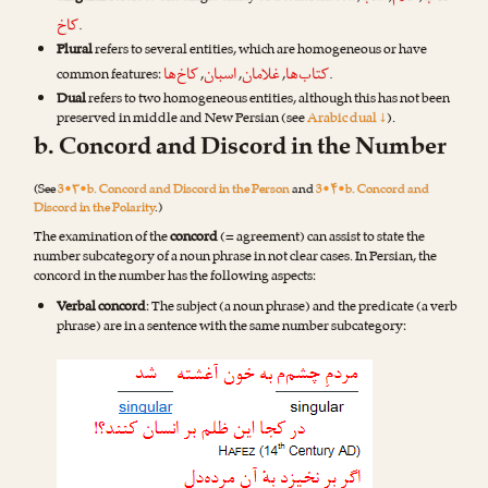
کاخ
.
Plural
refers to several entities, which are homogeneous or have
کتاب‌ها
غلامان
اسبان
کاخ‌ها
common features:
,
,
,
.
Dual
refers to two homogeneous entities, although this has not been
preserved in middle and New Persian (see
Arabic dual ↓
).
b. Concord and Discord in the Number
(See
3•۳•b. Concord and Discord in the Person
and
3•۴•b. Concord and
Discord in the Polarity
.)
The examination of the
concord
(= agreement) can assist to state the
number subcategory of a noun phrase in not clear cases. In Persian, the
concord in the number has the following aspects:
Verbal concord
: The subject (a noun phrase) and the predicate (a verb
phrase) are in a sentence with the same number subcategory: