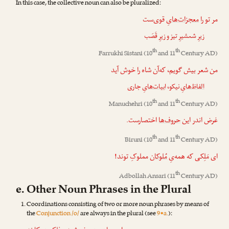
In this case, the collective noun can also be pluralized:
مر تو را
معجزات‌ها
یِ قوی‌ست
زیرِ شمشیرِ تیز و زیرِ قَصَب
th
th
Farrukhi Sistani
(10
and 11
Century AD)
من شعر بیش گویم، که‌آن شاه را خوش آید
الفاظ‌ها
یِ نیکو،
ابیات‌ها
یِ جاری
th
th
Manuchehri
(10
and 11
Century AD)
غرض اندر این
حروف‌ها
اختصارست.
th
th
Biruni
(10
and 11
Century AD)
ای مَلِکی که همه‌یِ
مُلوکان
مملوکِ توند!
th
Adbollah Ansari
(11
Century AD)
e. Other Noun Phrases in the Plural
Coordinations consisting of two or more noun phrases by means of
the
Conjunction /o/
are always in the plural (see
9•a.
):