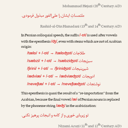
th
Mohammad Hejazi
(20
Century AD)
ملتمساتِ
ایشان را علی‌الفور مبذول فرمودی.
th
th
Rashid-al-Din Hamadani
(13
and 14
Century AD)
In Persian colloquial speech, the suffix
is used after vowels
/-ɒt/
with the epenthesis
, even with stems which are not of Arabian
/ʤ/
origin:
طلاجات
/tælɒ/ + /-ɒt/ → /tælɒʤɒt/
سبزیجات
/sæbzi/ + /-ɒt/ → /sæbziʤɒt/
شیرینیجات
/ʃirini/ + /-ɒt/ → /ʃiriniʤɒt/
ادویجات
/ædviæ/ + /-ɒt/ → /ædviæʤɒt/
نوشتجات
/neveʃtæ/ + /-ɒt/ → /neveʃtæʤɒt/
This epenthesis is quasi the result of a “re-importation” from the
Arabian, because the final vowel
of Persian nouns is replaced
/æ/
by the phoneme string
in the arabicization:
/æʤ/
تو زیربای خوری و از کامه و
انبجات
پرهیز نکنی.
th
th
Nizami Aruzi
(11
and 12
Century AD)