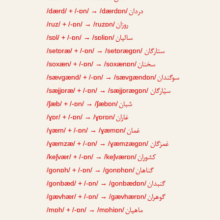
دردان
/dærd/ + /-ɒn/ → /dærdɒn/
روزان
/ruz/ + /-ɒn/ → /ruzɒn/
سالیان
/sɒl/ + /-ɒn/ → /sɒliɒn/
ستارگان
/setɒræ/ + /-ɒn/ → /setɒrægɒn/
سخنان
/soxæn/ + /-ɒn/ → /soxænɒn/
سوگندان
/sævgænd/ + /-ɒn/ → /sævgændɒn/
سیّارگان
/sæjjɒræ/ + /-ɒn/ → /sæjjɒrægɒn/
شبان
/ʃæb/ + /-ɒn/ → /ʃæbɒn/
غاران
/ɣɒr/ + /-ɒn/ → /ɣɒrɒn/
غمان
/ɣæm/ + /-ɒn/ → /ɣæmɒn/
غمزگان
/ɣæmzæ/ + /-ɒn/ → /ɣæmzægɒn/
کشوران
/keʃvær/ + /-ɒn/ → /keʃværɒn/
گناهان
/gonɒh/ + /-ɒn/ → /gonɒhɒn/
گنبدان
/gonbæd/ + /-ɒn/ → /gonbædɒn/
گوهران
/gævhær/ + /-ɒn/ → /gævhærɒn/
ماهیان
/mɒh/ + /-ɒn/ → /mɒhiɒn/