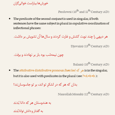
خورش‌ها
بیاراست
خوالی‌گران
th
th
Ferdowsi
(10
and 11
Century AD)
The predicate of the second conjunct is used in singular, if both
sentences have the same subject in plural in copulative coordination of
inflectional phrases:
.
داشت
هر دیهی را چند نوبت کشش و غارت کردند و سال‌ها آن تشویش بر
th
Djovaini
(13
Century AD)
.
برفت
چون نیمه‌شب بود بار بر نهادند و
th
Balami
(10
Century AD)
هر که
The
attributive distributive pronoun /hær ke/
is in the singular,
but it is also used with predicates in the plural (see
7•۸•b•b.
):
!
ند
، بر تو جاسوسان‌
اند
در لشکرِ تو
هر که
بدان که
th
Nasrollah Monshi
(12
Century AD)
به هندوستان
هر که
دانا
بُدند
به گفتار و دانش توانا
بُدند