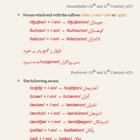
th
th
Manuchehri
(10
and 11
Century AD)
Nouns which end with the suffixes
/-bɒr/, /-sɒr/ /-zɒr/
or
/-gɒr/
:
جویباران
/ʤujbɒr/ + /-ɒn/ → /ʤujbɒrɒn/
کوهساران
/kuhsɒr/ + /-ɒn/ → /kuhsɒrɒn/
لاله‌زاران
/lɒlezɒr/ + /-ɒn/ → /lɒlezɒrɒn/
فراوان زِ گنجِ پدر بر خورد
بسی
روزگاران
به بد نسپرد
/ruzgɒrɒn/
th
th
Ferdowsi
(10
and 11
Century AD)
The following nouns:
آخشیجان
/ɒxʃiʤ/ + /-ɒn/ → /ɒxʃiʤɒn/
آذران
/ɒzær/ + /-ɒn/ → /ɒzærɒn/
اختران
/æxtær/ + /-ɒn/ → /æxtærɒn/
اندوهان
/ænduh/ + /-ɒn/ → /ænduhɒn/
اندیشگان
/ændiʃæ/ + /-ɒn/ → /ændiʃægɒn/
پلّکان
/pellæ/ + /-ɒn/ → /pellækɒn/
خالان
/xɒl/ + /-ɒn/ → /xɒlɒn/