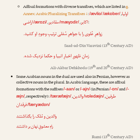
Affixal formations with diverse transfixes, which are listed in
g.
اولیا
Annex: Arabic Pluralizing Transfixes ↓
:
,
/ævliɒ/
/ækɒber/
اکابر
مقادیر
اراضی
,
,
:
/ærɒzi/
/mæɣɒdir/
زواهرِ
عُلوی را با
جواهرِ
سُفلی ترتیبِ وجودِ او کشید.
th
Saad-ad-Din Varavini
(13
Century AD)
زمانِ ظهورِ
اخبارِ
انبیا
و
حکما
نزدیک شده.
th
th
Ali-Akbar Dehkhoda
(19
and 20
Century AD)
Some Arabian nouns in the dual are used also in Persian, however as
collective nouns in the plural. In Arabic language, these are affixal
formations with the suffixes
or
(in Persian
and
/-aan/
/-ajn/
/-ɒn/
/-
طرفین
والدین
, respectively):
,
,
æjn/
/tæræfæjn/
/vɒledæjn/
فرقدان
/færɣædɒn/
والدین
و مُلک را
بگذاشتند
راهِ معشوقِ نهان بر
داشتند
th
Rumi
(13
Century AD)