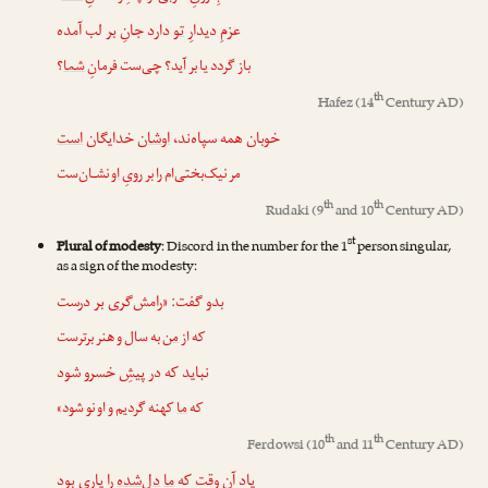
عزمِ دیدارِ
تو
دارد جانِ بر لب آمده
باز گردد یا بر آید؟ چی‌ست فرمانِ
شما
؟
th
Hafez
(14
Century AD)
خوبان همه سپاه‌ند،
اوشان
خدایگان
است
مر نیک‌بختی‌ام را بر رویِ
او
نشـان‌ست
th
th
Rudaki
(9
and 10
Century AD)
st
Plural of modesty
: Discord in the number for the 1
person singular,
as a sign of the modesty:
بدو گفت: «رامش‌گری بر درست
که از
من
به سال و هنر برترست
نباید که در پیشِ خسرو شود
که
ما
کهنه گردیم و او نو شود»
th
th
Ferdowsi
(10
and 11
Century AD)
یاد آن وقت که
ما
دل‌شده
را یاری بود