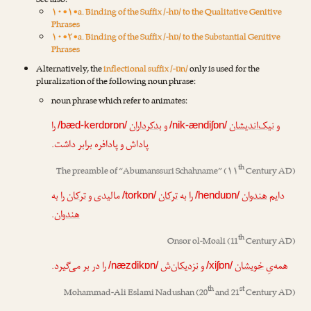
See also:
۱۰•۱•a. Binding of the Suffix /-hɒ/ to the Qualitative Genitive
Phrases
۱۰•۲•a. Binding of the Suffix /-hɒ/ to the Substantial Genitive
Phrases
Alternatively, the
inflectional suffix /-ɒn/
only is used for the
pluralization of the following noun phrase:
noun phrase which refer to animates:
و
نیک‌اندیشان
و
بدکرداران
را
/bæd-kerdɒrɒn/
/nik-ændiʃɒn/
پاداش و پادافره برابر داشت.
th
The preamble of “
Abumanssuri Schahname
” (۱۱
Century AD)
دایم
هندوان
را به
ترکان
مالیدی و
ترکان
را به
/torkɒn/
/henduɒn/
.
هندوان
th
Onsor ol-Moali
(11
Century AD)
همه‌یِ
خویشان
و
نزدیکان
‌ش
را در بر می‌گیرد.
/næzdikɒn/
/xiʃɒn/
th
st
Mohammad-Ali Eslami Nadushan
(20
and 21
Century AD)