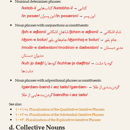
Nominal determiner phrases:
کتابی
کتاب‌هایی
→
/ketɒb-i/
/ketɒbhɒ-i/
این پسر
این پسران
→
/in pesær/
/in pesærɒn/
Noun phrases with conjunctions as constituents:
شاهِ اشکانی
شاهانِ اشکانی
→
/ʃɒh-e æʃkɒni/
/ʃɒhɒn-e æʃkɒni/
جامِ بلور
جام‌هایِ بلور
→
/ʤɒm-e bolur/
/ʤɒmhɒj-e bolur/
مدیرِ دبستان
→
/modir-e dæbestɒn/
/modirɒn-e dæbestɒn/
مدیرانِ دبستان
کوه یا دشت
کوه‌ها یا
→
/kuh jɒ dæʃt/
/kuhhæ jɒ dæʃthɒ/
دشت‌ها
Noun phrases with adpositional phrases as constituents:
گردن‌بنـدی از طلا
→
/gærdæn-bænd-i æz tælɒ/
/gærdæn-
گردن‌بندهایـی از طلا
bændhɒ-i æz tælɒ/
See also:
۱۰•۱•a. Pluralization of the Qualitative Genitive Phrases
۱۰•۲•a. Pluralization of the Substantial Genitive Phrases
۱۰•۳. Pluralization of the Explicative Genitive Phrases
d. Collective Nouns