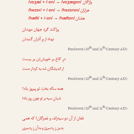
واژگان
/vɒʒæ/ + /-ɒn/ → /vɒʒægɒn/
هزاران
/hezɒr/ + /-ɒn/ → /hezɒrɒn/
هفتان
/hæft/ + /-ɒn/ → /hæftɒn/
پراکند گردِ جهان موبدان
نهـاد از برِ
آذران
گنبدان
th
th
Ferdowsi
(10
and 11
Century AD)
درِ کاخ بر خویش‌تن بر ببست
از
اندیشگان
شد به کردار مست
th
th
Ferdowsi
(10
and 11
Century AD)
همه ساله بختِ تو پیروز باد!
شبانِ
سیه بر تو چون روز باد!
th
th
Ferdowsi
(10
and 11
Century AD)
فغان از آن دو سیه‌زلف و
غمزگان
! که همی
بدین زِ ره ببریّ و بدآن زِ ره ببری