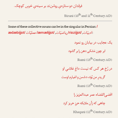
فرقدان
دو ستاره‌یِ روشن‌
ند
بر سینه‌یِ خرسِ کوچک.
th
th
Biruni
(10
and 11
Century AD)
Some of these collective nouns can be in the singular in Persian:
/
ادبیّات
ریاضیّات
عملیّات
,
,
:
ædæbijjɒt/
/æmælijjɒt/
/riɒzijjɒt/
یک
عجایب
در بیابان رو
نمود
ابر چون مَشکی دهن را بر گشود
th
Rumi
(13
Century AD)
در رُخِ هر کس که نیست داغِ غلامیِ او
گر پدرِ من بُوَد، دشمن و
اغیار
م
او
‌ست
th
Rumi
(13
Century AD)
اقضی‌القضاه عمر عبدالعزیز را
چاهی که زآن
ملایکه
حرزِ حریز
کرد
th
Khaqani
(12
Century AD)