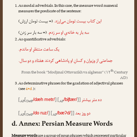
As modal adverbials. In this case, the measure word numeral
measures the predicate of the sentence:
این کتاب
بیست تومان
می‌ارزد.
(= بیست تومان ارزش)
سه بار
به خانه‌یِ او سر زدم.
(= سه بار سر زدن)
As quantificative adverbials:
یک ساعت
منتظرِ او ماندم.
.
هفتاد و دو سال
جماعتی از وزیران و کسانِ او پادشاهی کردند
th
From the book “
Modjmal Ottavarikh va alghesas
” (۱۲
Century
AD)
As determinative phrases for the gradation of adjectival phrases
(see
4•d.
):
[
[
] [
]]
بیشتر
ده متر
/dæh metr/
/biʃtær/
AP
DetP
AP
[
[
] [
]]
بعد
دو روز
/do ruz/
/bæʔd/
AP
DetP
AP
d. Annex: Persian Measure Words
Measure words
are a group of noun phrases which represent particular