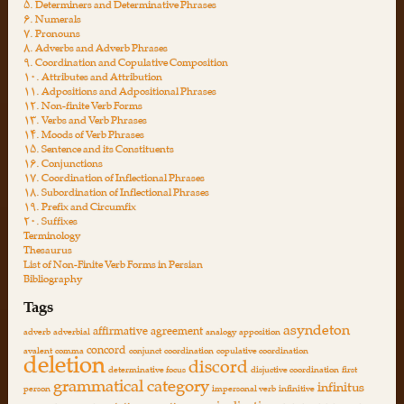
۵. Determiners and Determinative Phrases
۶. Numerals
۷. Pronouns
۸. Adverbs and Adverb Phrases
۹. Coordination and Copulative Composition
۱۰. Attributes and Attribution
۱۱. Adpositions and Adpositional Phrases
۱۲. Non-finite Verb Forms
۱۳. Verbs and Verb Phrases
۱۴. Moods of Verb Phrases
۱۵. Sentence and its Constituents
۱۶. Conjunctions
۱۷. Coordination of Inflectional Phrases
۱۸. Subordination of Inflectional Phrases
۱۹. Prefix and Circumfix
۲۰. Suffixes
Terminology
Thesaurus
List of Non-Finite Verb Forms in Persian
Bibliography
Tags
asyndeton
affirmative
agreement
adverb
adverbial
analogy
apposition
concord
avalent
comma
conjunct
coordination
copulative coordination
deletion
discord
determinative focus
disjuctive coordination
first
grammatical category
infinitus
person
impersonal verb
infinitive