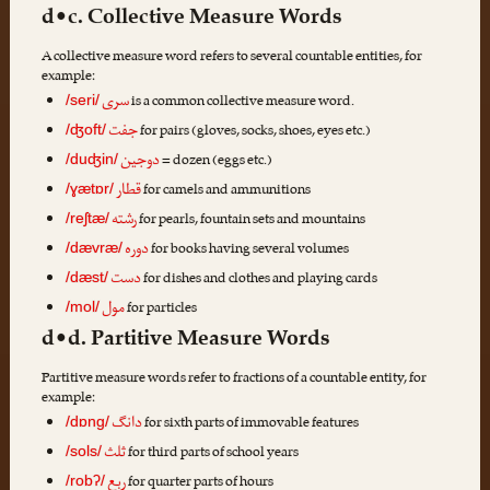
d•c. Collective Measure Words
A collective measure word refers to several countable entities, for
example:
سری
is a common collective measure word.
/seri/
جفت
for pairs (gloves, socks, shoes, eyes etc.)
/ʤoft/
دوجین
= dozen (eggs etc.)
/duʤin/
قطار
for camels and ammunitions
/ɣætɒr/
رشته
for pearls, fountain sets and mountains
/reʃtæ/
دوره
for books having several volumes
/dævræ/
دست
for dishes and clothes and playing cards
/dæst/
مول
for particles
/mol/
d•d. Partitive Measure Words
Partitive measure words refer to fractions of a countable entity, for
example:
دانگ
for sixth parts of immovable features
/dɒng/
ثلث
for third parts of school years
/sols/
ربع
for quarter parts of hours
/robʔ/