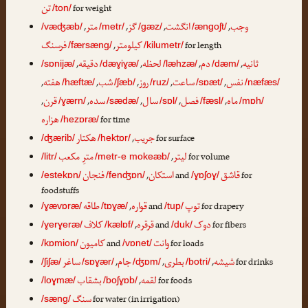
تن
for weight
/ton/
وجب
انگشت
گز
متر
,
,
,
,
/væʤæb/
/metr/
/gæz/
/ængoʃt/
کیلومتر
فرسنگ
,
for length
/færsæng/
/kilumetr/
ثانیه
دم
لحظه
دقیقه
,
,
,
,
/sɒnijæ/
/dæɣiɣæ/
/læhzæ/
/dæm/
نفس
ساعت
روز
شب
هفته
,
,
,
,
,
/hæftæ/
/ʃæb/
/ruz/
/sɒæt/
/næfæs/
ماه
فصل
سال
سده
قرن
,
,
,
,
,
/ɣærn/
/sædæ/
/sɒl/
/fæsl/
/mɒh/
هزاره
for time
/hezɒræ/
جریب
هکتار
,
for surface
/ʤærib/
/hektɒr/
لیتر
مترِ مکعب
,
for volume
/litr/
/metr-e mokeæb/
قاشق
استکان
فنجان
,
and
for
/estekɒn/
/fenʤɒn/
/ɣɒʃoɣ/
foodstuffs
توپ
قواره
طاقه
,
and
for drapery
/ɣævɒræ/
/tɒɣæ/
/tup/
دوک
قرقره
کلاف
,
and
for fibers
/ɣerɣeræ/
/kælɒf/
/duk/
وانت
کامیون
and
for loads
/kɒmion/
/vɒnet/
شیشه
بطری
جام
ساغر
,
,
,
for drinks
/ʃiʃæ/
/sɒɣær/
/ʤɒm/
/botri/
لقمه
بشقاب
,
for foods
/loɣmæ/
/boʃɣɒb/
سنگ
for water (in irrigation)
/sæng/