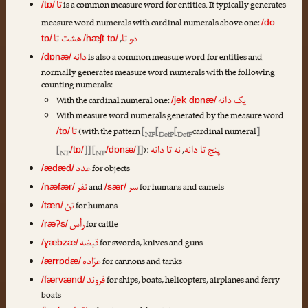
تا
is a common measure word for entities. It typically generates
/tɒ/
measure word numerals with cardinal numerals above one:
/do
دو تا
هشت تا
,
tɒ/
/hæʃt tɒ/
دانه
is also a common measure word for entities and
/dɒnæ/
normally generates measure word numerals with the following
counting numerals:
یک دانه
With the cardinal numeral one:
/jek dɒnæ/
With measure word numerals generated by the measure word
تا
(with the pattern
[
[
[
cardinal numeral
]
/tɒ/
NP
DetP
DetP
پنج تا دانه
نه تا دانه
[
]] [
]]
):
,
/tɒ/
/dɒnæ/
NP
NP
عدد
for objects
/ædæd/
سر
نفر
and
for humans and camels
/næfær/
/sær/
تن
for humans
/tæn/
رأس
for cattle
/ræʔs/
قبضه
for swords, knives and guns
/ɣæbzæ/
عرّاده
for cannons and tanks
/ærrɒdæ/
فروند
for ships, boats, helicopters, airplanes and ferry
/færvænd/
boats