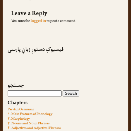
Leave a Reply
You must be
logged in
to post a comment.
فیسبوکِ دستورِ زبانِ پارسی
جستجو
Chapters
Persian Grammar
۱. Main Features of Phonology
۲. Morphology
۳. Nouns and Noun Phrases
۴. Adjectives and Adjectival Phrases