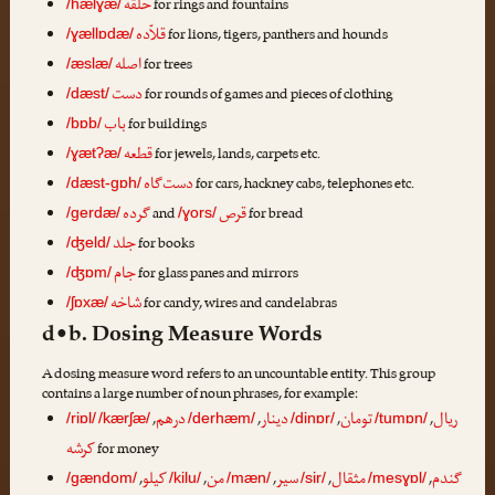
حلقه
for rings and fountains
/hælɣæ/
قلاّده
for lions, tigers, panthers and hounds
/ɣællɒdæ/
اصله
for trees
/æslæ/
دست
for rounds of games and pieces of clothing
/dæst/
باب
for buildings
/bɒb/
قطعه
for jewels, lands, carpets etc.
/ɣætʔæ/
دست‌گاه
for cars, hackney cabs, telephones etc.
/dæst-gɒh/
قرص
گرده
and
for bread
/gerdæ/
/ɣors/
جلد
for books
/ʤeld/
جام
for glass panes and mirrors
/ʤɒm/
شاخه
for candy, wires and candelabras
/ʃɒxæ/
d•b. Dosing Measure Words
A dosing measure word refers to an uncountable entity. This group
contains a large number of noun phrases, for example:
ریال
تومان
دینار
درهم
,
,
,
,
/riɒl/
/kærʃæ/
/derhæm/
/dinɒr/
/tumɒn/
کرشه
for money
گندم
مثقال
سیر
من
کیلو
,
,
,
,
,
/gændom/
/kilu/
/mæn/
/sir/
/mesɣɒl/