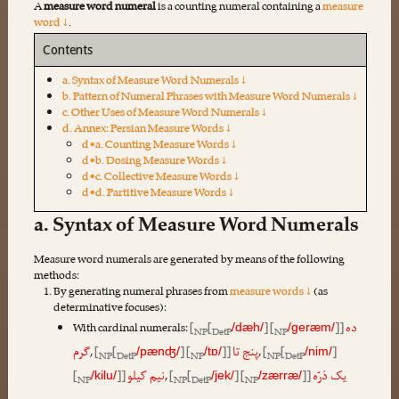
A
measure word numeral
is a counting numeral containing a
measure
word ↓
.
Contents
a. Syntax of Measure Word Numerals ↓
b. Pattern of Numeral Phrases with Measure Word Numerals ↓
c. Other Uses of Measure Word Numerals ↓
d. Annex: Persian Measure Words ↓
d•a. Counting Measure Words ↓
d•b. Dosing Measure Words ↓
d•c. Collective Measure Words ↓
d•d. Partitive Measure Words ↓
a. Syntax of Measure Word Numerals
Measure word numerals are generated by means of the following
methods:
By generating numeral phrases from
measure words ↓
(as
determinative focuses):
ده
With cardinal numerals:
[
[
] [
]]
/dæh/
/geræm/
NP
DetP
NP
پنج تا
گرم
,
[
[
] [
]]
,
[
[
]
/pænʤ/
/tɒ/
/nim/
NP
DetP
NP
NP
DetP
یک ذرّه
نیم کیلو
[
]]
,
[
[
] [
]]
/kilu/
/jek/
/zærræ/
NP
NP
DetP
NP