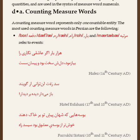
quantities, and are used in the syntax of measure word numerals.
d•a. Counting Measure Words
A counting measure word represents only
one
countable entity. The
most used counting measure words in Persian are the following:
مرتبه
بار
راه
ره
دفعه
,
,
,
and
/bɒr/
/dæfʔæ/
/ræh/
/rɒh/
/mærtæbæ/
refer to events:
هزار بار
اگر عاشقی نگاری را
بیازمود، دل‌ش سخت بود و پیمان‌سست
th
Hafez
(14
Century AD)
سد رَهَ
‌ت لن‌ترانی ار گویند
باز می‌دار دیده بر دیدار!
th
th
Hatef Esfahani
(17
and 18
Century AD)
بوسه‌هایی که شهان پیشِ تو بر خاک دهند
خوش‌تر از بوسه‌یِ معشوق بود
سیسد راه
th
th
Farrukhi Sistani
(10
and 11
Century AD)