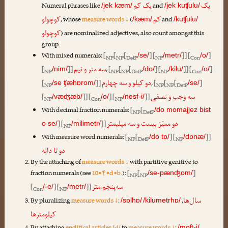
یک
یک کم
Numeral phrases like
and
/jek kæm/
/jek kuʧulu/
کم
کوچولو
, whose
measure words ↓
(
and
/kæm/
/kuʧulu/
کوچولو
) are nominalized adjectives, also count amongst this
group.
With mixed numerals:
[
[
[
] [
]] [
]
/se/
/metr/
/o/
NP
NP
DetP
NP
Con
سه متر و نیم
[
]]
,
[
[
[
] [
]] [
]
/nim/
/do/
/kilu/
/o/
NP
NP
NP
DetP
NP
Con
دو کیلو و سه چهارم
[
]]
,
[
[
[
]
/se ʧæhɒrom/
/se/
NP
NP
NP
DetP
سه وجب و نصفی
[
]] [
] [
]]
/væʤæb/
/o/
/nesf-i/
NP
Con
NP
With decimal fraction numerals:
[
[
/do momajjez bist
NP
DetP
دو ممیّز بیست و سه میلیمتر
] [
]]
o se/
/milimetr/
NP
With measure word numerals:
[
[
] [
]]
/do tɒ/
/dɒnæ/
NP
DetP
NP
دو تا دانه
By the attaching of
measure words ↓
with partitive genitive to
fraction numerals (see
10•۴•d•b.
):
[
[
]
/se-pænʤom/
NP
NP
سه‌پنجم متر
[
] [
]]
/-e/
/metr/
Con
NP
سال‌ها
By pluralizing
measure words ↓
:
,
/sɒlhɒ/
/kilumetrhɒ/
کیلومترها
/moʃt-i/