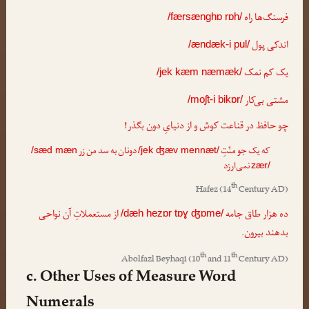
فرسنگ‌ها راه
/færsænghɒ rɒh/
اندکی پول
/ændæk-i pul/
یک کم نمک
/jek kæm næmæk/
مشتی بی‌کار
/moʃt-i bikɒr/
چو حافظ در قناعت کوش و از دنیایِ دون بگذر!
که یک جو منّتِ
دونان به سد من زر
/sæd mæn
/jek ʤæv mennæt/
نمی‌ارزد
zær/
th
Hafez
(14
Century AD)
ده هزار طاق جامه
از مستعملاتِ آن نواحی
/dæh hezɒr tɒɣ ʤɒme/
بدهند بیرون.
th
th
Abolfazl Beyhaqi
(10
and 11
Century AD)
c. Other Uses of Measure Word
Numerals