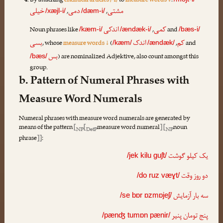
By attaching
enclitical articles /-i/
to
measure words ↓
:
مشتی
دمی
خیلی
,
,
/xæjl-i/
/dæm-i/
کمی
اندکی
Noun phrases like
,
and
/kæm-i/
/ændæk-i/
/bæs-i/
کم
اندک
بسی
, whose
measure words ↓
(
,
and
/kæm/
/ændæk/
بس
) are nominalized Adjektive, also count amongst this
/bæs/
group.
b. Pattern of Numeral Phrases with
Measure Word Numerals
Numeral phrases with measure word numerals are generated by
means of the pattern
[
[
measure word numeral
] [
noun
NP
DetP
NP
phrase
]]
:
یک کیلو گوشت
/jek kilu guʃt/
دو روز وقت
/do ruz væɣt/
سه بار آزمایش
/se bɒr ɒzmɒjeʃ/
پنج تومان پنیر
/pænʤ tumɒn pænir/